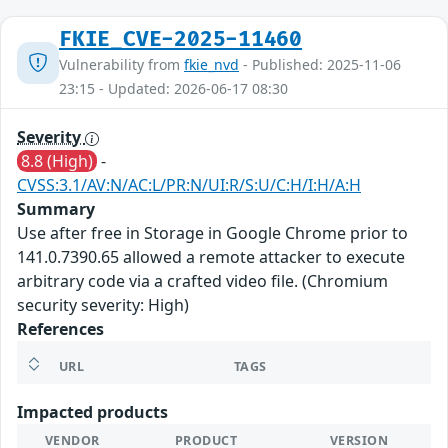
FKIE_CVE-2025-11460
Vulnerability from
fkie_nvd
- Published: 2025-11-06
23:15 - Updated: 2026-06-17 08:30
Severity
8.8 (High)
-
CVSS:3.1/AV:N/AC:L/PR:N/UI:R/S:U/C:H/I:H/A:H
Summary
Use after free in Storage in Google Chrome prior to
141.0.7390.65 allowed a remote attacker to execute
arbitrary code via a crafted video file. (Chromium
security severity: High)
References
URL
TAGS
Impacted products
VENDOR
PRODUCT
VERSION