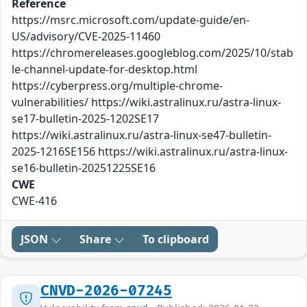
Reference
https://msrc.microsoft.com/update-guide/en-
US/advisory/CVE-2025-11460
https://chromereleases.googleblog.com/2025/10/stab
le-channel-update-for-desktop.html
https://cyberpress.org/multiple-chrome-
vulnerabilities/ https://wiki.astralinux.ru/astra-linux-
se17-bulletin-2025-1202SE17
https://wiki.astralinux.ru/astra-linux-se47-bulletin-
2025-1216SE156 https://wiki.astralinux.ru/astra-linux-
se16-bulletin-20251225SE16
CWE
CWE-416
JSON
Share
To clipboard
CNVD-2026-07245