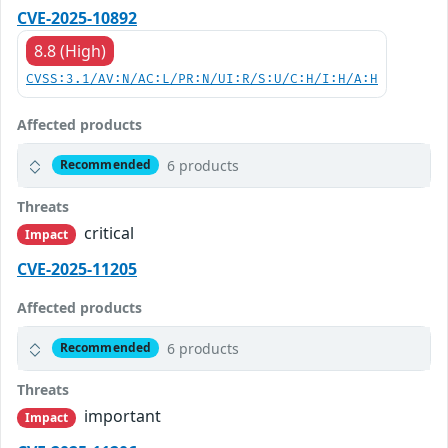
CVE-2025-10892
8.8 (High)
CVSS:3.1/AV:N/AC:L/PR:N/UI:R/S:U/C:H/I:H/A:H
Affected products
6 products
Recommended
Threats
critical
Impact
CVE-2025-11205
Affected products
6 products
Recommended
Threats
important
Impact