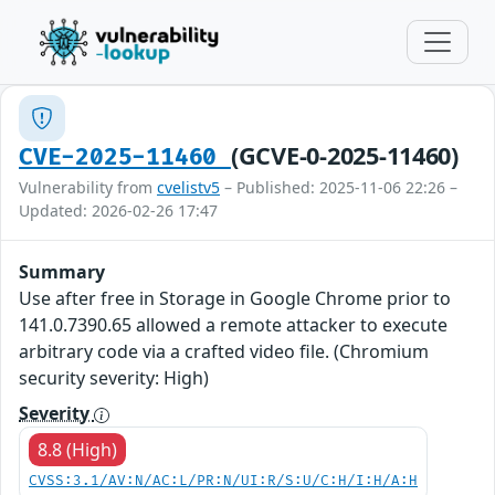
(GCVE-0-2025-11460)
CVE-2025-11460
Vulnerability from
cvelistv5
– Published: 2025-11-06 22:26 –
Updated: 2026-02-26 17:47
Summary
Use after free in Storage in Google Chrome prior to
141.0.7390.65 allowed a remote attacker to execute
arbitrary code via a crafted video file. (Chromium
security severity: High)
Severity
8.8 (High)
CVSS:3.1/AV:N/AC:L/PR:N/UI:R/S:U/C:H/I:H/A:H