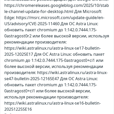
https://chromereleases.googleblog.com/2025/10/stab
le-channel-update-for-desktop.html Для Microsoft
Edge: https://msrc.microsoft.com/update-guide/en-
US/advisory/CVE-2025-11460 Для ОС Astra Linux:
обновить пакет chromium до 1:142.0.7444.175-
0astragost0r2 или более высокой версии, используя
рекомендации производителя:
https://wiki.astralinux.ru/astra-linux-se17-bulletin-
2025-1202SE17 Для ОС Astra Linux: обновить пакет
chromium до 1:142.0.7444.175-0astragost0+ci1 или
более высокой версии, используя рекомендации
производителя: https://wiki.astralinux.ru/astra-linux-
se47-bulletin-2025-1216SE47 Для ОС Astra Linux:
обновить пакет chromium до 1:142.0.7444.175-
0astragost0+ci1 или более высокой версии,
используя рекомендации производителя:
https://wiki.astralinux.ru/astra-linux-se16-bulletin-
20251225SE16