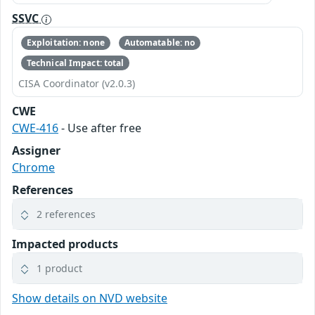
SSVC
Exploitation: none
Automatable: no
Technical Impact: total
CISA Coordinator (v2.0.3)
CWE
CWE-416
- Use after free
Assigner
Chrome
References
2 references
Impacted products
1 product
Show details on NVD website