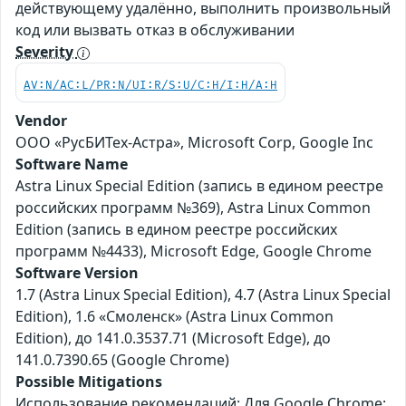
действующему удалённо, выполнить произвольный
код или вызвать отказ в обслуживании
Severity
AV:N/AC:L/PR:N/UI:R/S:U/C:H/I:H/A:H
Vendor
ООО «РусБИТех-Астра», Microsoft Corp, Google Inc
Software Name
Astra Linux Special Edition (запись в едином реестре
российских программ №369), Astra Linux Common
Edition (запись в едином реестре российских
программ №4433), Microsoft Edge, Google Chrome
Software Version
1.7 (Astra Linux Special Edition), 4.7 (Astra Linux Special
Edition), 1.6 «Смоленск» (Astra Linux Common
Edition), до 141.0.3537.71 (Microsoft Edge), до
141.0.7390.65 (Google Chrome)
Possible Mitigations
Использование рекомендаций: Для Google Chrome: