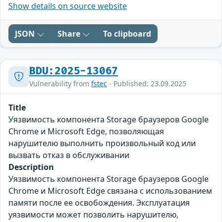
Show details on source website
JSON
Share
To clipboard
BDU:2025-13067
Vulnerability from
fstec
- Published: 23.09.2025
Title
Уязвимость компонента Storage браузеров Google
Chrome и Microsoft Edge, позволяющая
нарушителю выполнить произвольный код или
вызвать отказ в обслуживании
Description
Уязвимость компонента Storage браузеров Google
Chrome и Microsoft Edge связана с использованием
памяти после ее освобождения. Эксплуатация
уязвимости может позволить нарушителю,