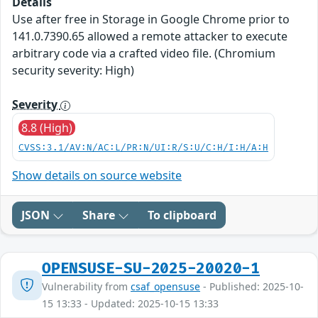
Details
Use after free in Storage in Google Chrome prior to
141.0.7390.65 allowed a remote attacker to execute
arbitrary code via a crafted video file. (Chromium
security severity: High)
Severity
8.8 (High)
CVSS:3.1/AV:N/AC:L/PR:N/UI:R/S:U/C:H/I:H/A:H
Show details on source website
JSON
Share
To clipboard
OPENSUSE-SU-2025-20020-1
Vulnerability from
csaf_opensuse
- Published: 2025-10-
15 13:33 - Updated: 2025-10-15 13:33