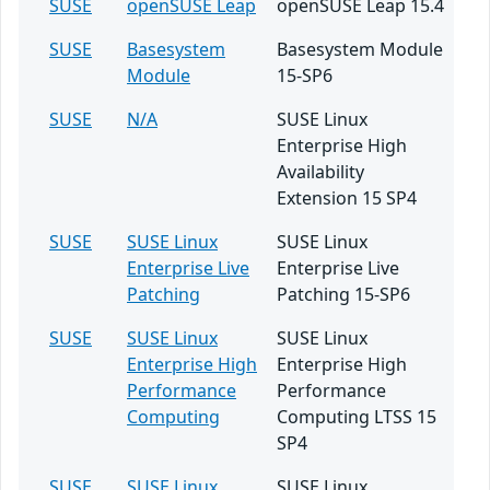
SUSE
openSUSE Leap
openSUSE Leap 15.4
SUSE
Basesystem
Basesystem Module
Module
15-SP6
SUSE
N/A
SUSE Linux
Enterprise High
Availability
Extension 15 SP4
SUSE
SUSE Linux
SUSE Linux
Enterprise Live
Enterprise Live
Patching
Patching 15-SP6
SUSE
SUSE Linux
SUSE Linux
Enterprise High
Enterprise High
Performance
Performance
Computing
Computing LTSS 15
SP4
SUSE
SUSE Linux
SUSE Linux