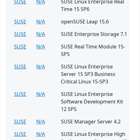
SUSE
N/A
SUSE Linux Enterprise Real
Time 15 SP6
SUSE
N/A
openSUSE Leap 15.6
SUSE
N/A
SUSE Enterprise Storage 7.1
SUSE
N/A
SUSE Real Time Module 15-
SP5
SUSE
N/A
SUSE Linux Enterprise
Server 15 SP3 Business
Critical Linux 15-SP3
SUSE
N/A
SUSE Linux Enterprise
Software Development Kit
12 SP5
SUSE
N/A
SUSE Manager Server 4.2
SUSE
N/A
SUSE Linux Enterprise High