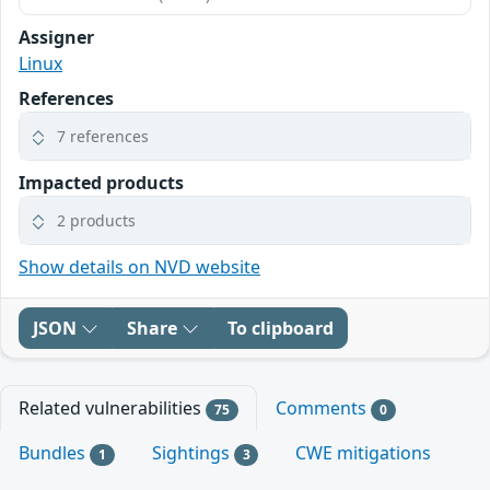
Assigner
Linux
References
7 references
Impacted products
2 products
Show details on NVD website
JSON
Share
To clipboard
Related vulnerabilities
Comments
75
0
Bundles
Sightings
CWE mitigations
1
3