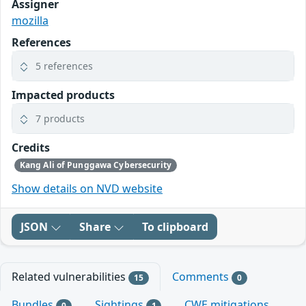
Assigner
mozilla
References
5 references
Impacted products
7 products
Credits
Kang Ali of Punggawa Cybersecurity
Show details on NVD website
JSON
Share
To clipboard
Related vulnerabilities
Comments
15
0
Bundles
Sightings
CWE mitigations
0
1