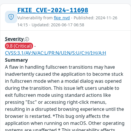
FKIE_CVE-2024-11698
Vulnerability from
fkie_nvd
- Published: 2024-11-26
14:15 - Updated: 2026-06-17 06:58
Severity
9.8 (Critical)
-
CVSS:3.1/AV:N/AC:L/PR:N/UI:N/S:U/C:H/I:H/A:H
Summary
A flaw in handling fullscreen transitions may have
inadvertently caused the application to become stuck
in fullscreen mode when a modal dialog was opened
during the transition. This issue left users unable to
exit fullscreen mode using standard actions like
pressing "Esc" or accessing right-click menus,
resulting in a disrupted browsing experience until the
browser is restarted. *This bug only affects the
application when running on macOS. Other operating
systems are unaffected.* This vulnerability affects