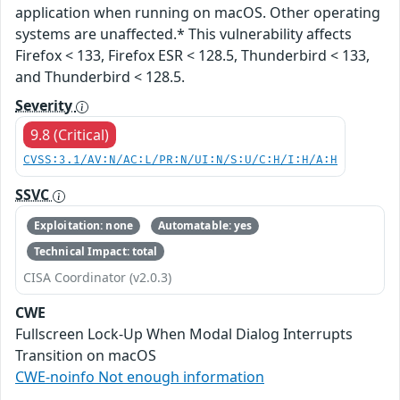
application when running on macOS. Other operating
systems are unaffected.* This vulnerability affects
Firefox < 133, Firefox ESR < 128.5, Thunderbird < 133,
and Thunderbird < 128.5.
Severity
9.8 (Critical)
CVSS:3.1/AV:N/AC:L/PR:N/UI:N/S:U/C:H/I:H/A:H
SSVC
Exploitation: none
Automatable: yes
Technical Impact: total
CISA Coordinator (v2.0.3)
CWE
Fullscreen Lock-Up When Modal Dialog Interrupts
Transition on macOS
CWE-noinfo Not enough information