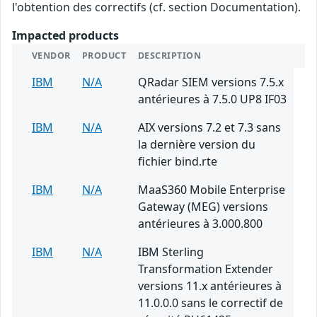
l'obtention des correctifs (cf. section Documentation).
Impacted products
VENDOR
PRODUCT
DESCRIPTION
IBM
N/A
QRadar SIEM versions 7.5.x
antérieures à 7.5.0 UP8 IF03
IBM
N/A
AIX versions 7.2 et 7.3 sans
la dernière version du
fichier bind.rte
IBM
N/A
MaaS360 Mobile Enterprise
Gateway (MEG) versions
antérieures à 3.000.800
IBM
N/A
IBM Sterling
Transformation Extender
versions 11.x antérieures à
11.0.0.0 sans le correctif de