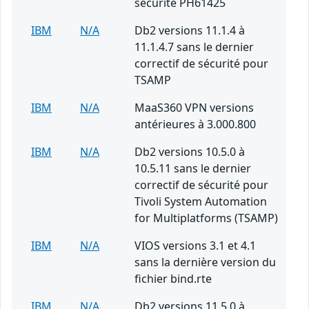
sécurité PH61425
IBM
N/A
Db2 versions 11.1.4 à
11.1.4.7 sans le dernier
correctif de sécurité pour
TSAMP
IBM
N/A
MaaS360 VPN versions
antérieures à 3.000.800
IBM
N/A
Db2 versions 10.5.0 à
10.5.11 sans le dernier
correctif de sécurité pour
Tivoli System Automation
for Multiplatforms (TSAMP)
IBM
N/A
VIOS versions 3.1 et 4.1
sans la dernière version du
fichier bind.rte
IBM
N/A
Db2 versions 11.5.0 à