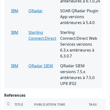
antérieures à 6.1.0.24
IBM
QRadar
SOAR QRadar Plugin
App versions
antérieures à 5.4.0
IBM
Sterling
Sterling
Connect:Direct
Connect:Direct Web
Services versions
6.3.x antérieures à
6.3.0.7
IBM
QRadar SIEM
QRadar SIEM
versions 7.5.x
antérieures à 7.5.0
UP8 IF02
References
TITLE
PUBLICATION TIME
TAGS