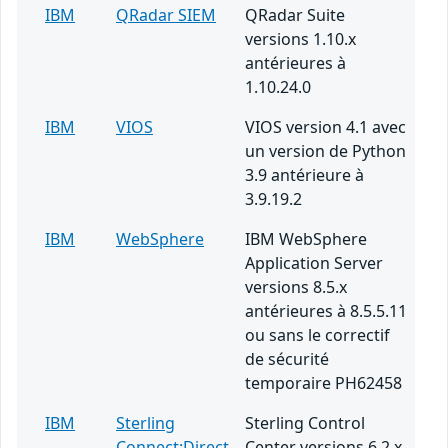
IBM
QRadar SIEM
QRadar Suite
versions 1.10.x
antérieures à
1.10.24.0
IBM
VIOS
VIOS version 4.1 avec
un version de Python
3.9 antérieure à
3.9.19.2
IBM
WebSphere
IBM WebSphere
Application Server
versions 8.5.x
antérieures à 8.5.5.11
ou sans le correctif
de sécurité
temporaire PH62458
IBM
Sterling
Sterling Control
Connect:Direct
Center versions 6.2.x