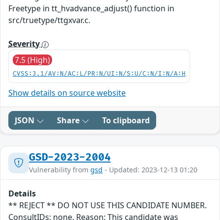
Freetype in tt_hvadvance_adjust() function in
src/truetype/ttgxvar.c.
Severity
7.5 (High)
CVSS:3.1/AV:N/AC:L/PR:N/UI:N/S:U/C:N/I:N/A:H
Show details on source website
JSON
Share
To clipboard
GSD-2023-2004
Vulnerability from
gsd
- Updated: 2023-12-13 01:20
Details
** REJECT ** DO NOT USE THIS CANDIDATE NUMBER.
ConsultIDs: none. Reason: This candidate was