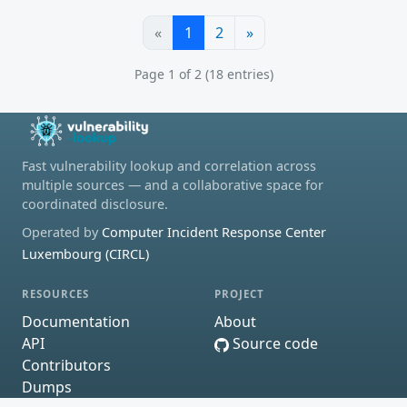
«
1
2
»
Page 1 of 2 (18 entries)
Fast vulnerability lookup and correlation across
multiple sources — and a collaborative space for
coordinated disclosure.
Operated by
Computer Incident Response Center
Luxembourg (CIRCL)
RESOURCES
PROJECT
Documentation
About
API
Source code
Contributors
Dumps