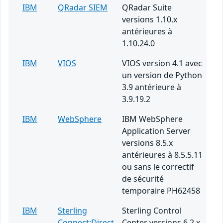
IBM
QRadar SIEM
QRadar Suite
versions 1.10.x
antérieures à
1.10.24.0
IBM
VIOS
VIOS version 4.1 avec
un version de Python
3.9 antérieure à
3.9.19.2
IBM
WebSphere
IBM WebSphere
Application Server
versions 8.5.x
antérieures à 8.5.5.11
ou sans le correctif
de sécurité
temporaire PH62458
IBM
Sterling
Sterling Control
Connect:Direct
Center versions 6.2.x