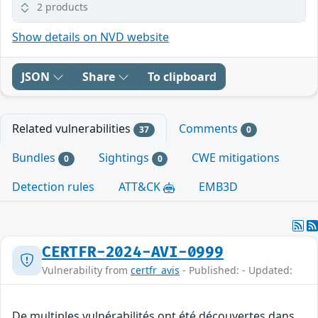
2 products
Show details on NVD website
JSON
Share
To clipboard
Related vulnerabilities
Comments
37
0
Bundles
Sightings
CWE mitigations
0
0
Detection rules
ATT&CK
EMB3D
CERTFR-2024-AVI-0999
Vulnerability from
certfr_avis
- Published: - Updated:
De multiples vulnérabilités ont été découvertes dans