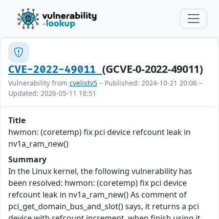
(GCVE-0-2022-49011)
CVE-2022-49011
Vulnerability from
cvelistv5
– Published: 2024-10-21 20:06 –
Updated: 2026-05-11 18:51
Title
hwmon: (coretemp) fix pci device refcount leak in
nv1a_ram_new()
Summary
In the Linux kernel, the following vulnerability has
been resolved: hwmon: (coretemp) fix pci device
refcount leak in nv1a_ram_new() As comment of
pci_get_domain_bus_and_slot() says, it returns a pci
device with refcount increment, when finish using it,