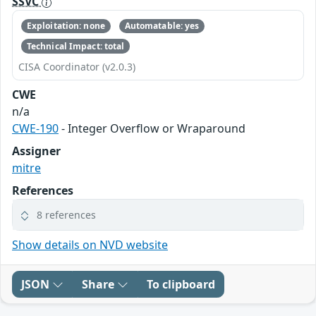
SSVC
Exploitation: none
Automatable: yes
Technical Impact: total
CISA Coordinator (v2.0.3)
CWE
n/a
CWE-190
- Integer Overflow or Wraparound
Assigner
mitre
References
8 references
Show details on NVD website
JSON
Share
To clipboard