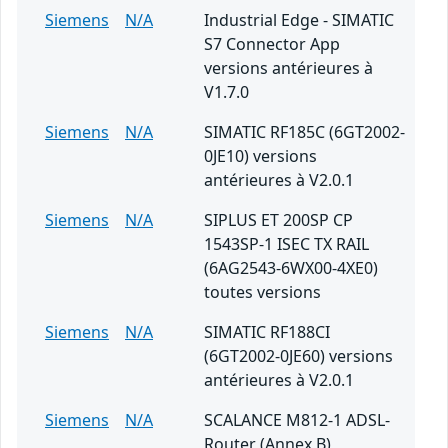
Siemens
N/A
Industrial Edge - SIMATIC
S7 Connector App
versions antérieures à
V1.7.0
Siemens
N/A
SIMATIC RF185C (6GT2002-
0JE10) versions
antérieures à V2.0.1
Siemens
N/A
SIPLUS ET 200SP CP
1543SP-1 ISEC TX RAIL
(6AG2543-6WX00-4XE0)
toutes versions
Siemens
N/A
SIMATIC RF188CI
(6GT2002-0JE60) versions
antérieures à V2.0.1
Siemens
N/A
SCALANCE M812-1 ADSL-
Router (Annex B)