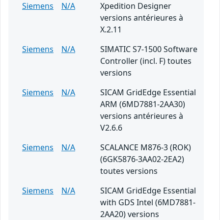
Siemens
N/A
Xpedition Designer
versions antérieures à
X.2.11
Siemens
N/A
SIMATIC S7-1500 Software
Controller (incl. F) toutes
versions
Siemens
N/A
SICAM GridEdge Essential
ARM (6MD7881-2AA30)
versions antérieures à
V2.6.6
Siemens
N/A
SCALANCE M876-3 (ROK)
(6GK5876-3AA02-2EA2)
toutes versions
Siemens
N/A
SICAM GridEdge Essential
with GDS Intel (6MD7881-
2AA20) versions