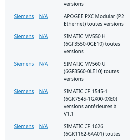
versions
Siemens
N/A
APOGEE PXC Modular (P2
Ethernet) toutes versions
Siemens
N/A
SIMATIC MV550 H
(6GF3550-0GE10) toutes
versions
Siemens
N/A
SIMATIC MV560 U
(6GF3560-0LE10) toutes
versions
Siemens
N/A
SIMATIC CP 1545-1
(6GK7545-1GX00-0XE0)
versions antérieures à
V1.1
Siemens
N/A
SIMATIC CP 1626
(6GK1162-6AA01) toutes