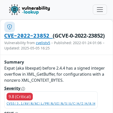
(GCVE-0-2022-23852)
CVE-2022-23852
Vulnerability from
cvelistv5
– Published: 2022-01-24 01:06 –
Updated: 2025-05-05 16:25
Summary
Expat (aka libexpat) before 2.4.4 has a signed integer
overflow in XML_GetBuffer, for configurations with a
nonzero XML_CONTEXT_BYTES.
Severity
9.8 (Critical)
CVSS:3.1/AV:N/AC:L/PR:N/UI:N/S:U/C:H/I:H/A:H