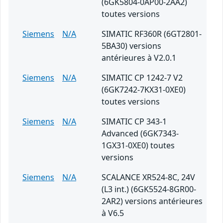
(6GK5804-0AP00-2AA2)
toutes versions
Siemens
N/A
SIMATIC RF360R (6GT2801-
5BA30) versions
antérieures à V2.0.1
Siemens
N/A
SIMATIC CP 1242-7 V2
(6GK7242-7KX31-0XE0)
toutes versions
Siemens
N/A
SIMATIC CP 343-1
Advanced (6GK7343-
1GX31-0XE0) toutes
versions
Siemens
N/A
SCALANCE XR524-8C, 24V
(L3 int.) (6GK5524-8GR00-
2AR2) versions antérieures
à V6.5