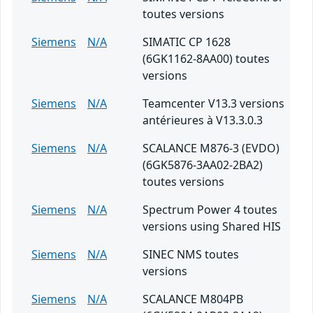
toutes versions
Siemens
N/A
SIMATIC CP 1628
(6GK1162-8AA00) toutes
versions
Siemens
N/A
Teamcenter V13.3 versions
antérieures à V13.3.0.3
Siemens
N/A
SCALANCE M876-3 (EVDO)
(6GK5876-3AA02-2BA2)
toutes versions
Siemens
N/A
Spectrum Power 4 toutes
versions using Shared HIS
Siemens
N/A
SINEC NMS toutes
versions
Siemens
N/A
SCALANCE M804PB