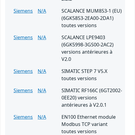
Siemens
N/A
SCALANCE MUM853-1 (EU)
(6GK5853-2EA00-2DA1)
toutes versions
Siemens
N/A
SCALANCE LPE9403
(6GK5998-3GS00-2AC2)
versions antérieures à
V2.0
Siemens
N/A
SIMATIC STEP 7 V5.X
toutes versions
Siemens
N/A
SIMATIC RF166C (6GT2002-
0EE20) versions
antérieures à V2.0.1
Siemens
N/A
EN100 Ethernet module
Modbus TCP variant
toutes versions