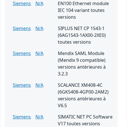
Siemens
N/A
EN100 Ethernet module
IEC 104 variant toutes
versions
Siemens
N/A
SIPLUS NET CP 1543-1
(6AG1543-1AX00-2XE0)
toutes versions
Siemens
N/A
Mendix SAML Module
(Mendix 9 compatible)
versions antérieures à
3.2.3
Siemens
N/A
SCALANCE XM408-4C
(6GK5408-4GP00-2AM2)
versions antérieures à
V6.5
Siemens
N/A
SIMATIC NET PC Software
V17 toutes versions