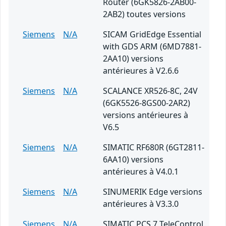
Router (6GK5826-2AB00-
2AB2) toutes versions
Siemens
N/A
SICAM GridEdge Essential
with GDS ARM (6MD7881-
2AA10) versions
antérieures à V2.6.6
Siemens
N/A
SCALANCE XR526-8C, 24V
(6GK5526-8GS00-2AR2)
versions antérieures à
V6.5
Siemens
N/A
SIMATIC RF680R (6GT2811-
6AA10) versions
antérieures à V4.0.1
Siemens
N/A
SINUMERIK Edge versions
antérieures à V3.3.0
Siemens
N/A
SIMATIC PCS 7 TeleControl