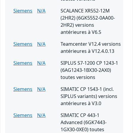
Siemens
N/A
SCALANCE XR552-12M
(2HR2) (6GK5552-0AA00-
2HR2) versions
antérieures à V6.5
Siemens
N/A
Teamcenter V12.4 versions
antérieures à V12.4.0.13
Siemens
N/A
SIPLUS S7-1200 CP 1243-1
(6AG1243-1BX30-2AX0)
toutes versions
Siemens
N/A
SIMATIC CP 1543-1 (incl.
SIPLUS variants) versions
antérieures à V3.0
Siemens
N/A
SIMATIC CP 443-1
Advanced (6GK7443-
1GX30-0XE0) toutes