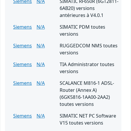
Siemens
N/A
SIMATIC RF650R (6GT2811-
6AB20) versions
antérieures à V4.0.1
Siemens
N/A
SIMATIC PDM toutes
versions
Siemens
N/A
RUGGEDCOM NMS toutes
versions
Siemens
N/A
TIA Administrator toutes
versions
Siemens
N/A
SCALANCE M816-1 ADSL-
Router (Annex A)
(6GK5816-1AA00-2AA2)
toutes versions
Siemens
N/A
SIMATIC NET PC Software
V15 toutes versions