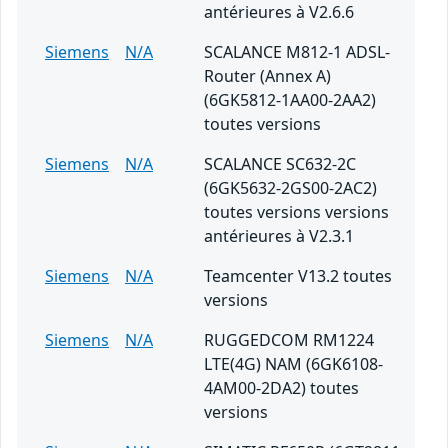
antérieures à V2.6.6
Siemens
N/A
SCALANCE M812-1 ADSL-
Router (Annex A)
(6GK5812-1AA00-2AA2)
toutes versions
Siemens
N/A
SCALANCE SC632-2C
(6GK5632-2GS00-2AC2)
toutes versions versions
antérieures à V2.3.1
Siemens
N/A
Teamcenter V13.2 toutes
versions
Siemens
N/A
RUGGEDCOM RM1224
LTE(4G) NAM (6GK6108-
4AM00-2DA2) toutes
versions