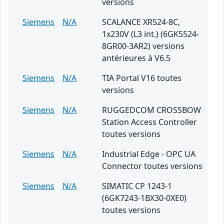
versions
Siemens
N/A
SCALANCE XR524-8C,
1x230V (L3 int.) (6GK5524-
8GR00-3AR2) versions
antérieures à V6.5
Siemens
N/A
TIA Portal V16 toutes
versions
Siemens
N/A
RUGGEDCOM CROSSBOW
Station Access Controller
toutes versions
Siemens
N/A
Industrial Edge - OPC UA
Connector toutes versions
Siemens
N/A
SIMATIC CP 1243-1
(6GK7243-1BX30-0XE0)
toutes versions