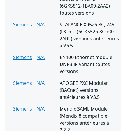
(6GK5812-1BA00-2AA2)
toutes versions
Siemens
N/A
SCALANCE XR526-8C, 24V
(L3 int.) (6GK5526-8GR00-
2AR2) versions antérieures
à V6.5
Siemens
N/A
EN100 Ethernet module
DNP3 IP variant toutes
versions
Siemens
N/A
APOGEE PXC Modular
(BACnet) versions
antérieures à V3.5
Siemens
N/A
Mendix SAML Module
(Mendix 8 compatible)
versions antérieures à
2.2.2