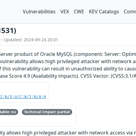
Vulnerabilities
VEX
CWE
KEV Catalogs
Comm
1531)
 – Updated: 2024-09-24 20:01
Server product of Oracle MySQL (component: Server: Optimiz
le vulnerability allows high privileged attacker with netwo
f this vulnerability can result in unauthorized ability to c
ase Score 4.9 (Availability impacts). CVSS Vector: (CVSS:3.1
UI:N/S:U/C:N/I:N/A:H
able: no
Technical Impact: partial
ility allows high privileged attacker with network access v