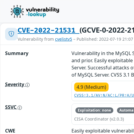
(GCVE-0-2022-2
CVE-2022-21531
Vulnerability from
cvelistv5
– Published: 2022-07-19 21:07
Summary
Vulnerability in the MySQL 
and prior. Easily exploitab
Server. Successful attacks o
of MySQL Server. CVSS 3.1 B
Severity
4.9 (Medium)
CVSS:3.1/AV:N/AC:L/PR:H/
SSVC
Exploitation: none
Automat
CISA Coordinator (v2.0.3)
CWE
Easily exploitable vulnerab