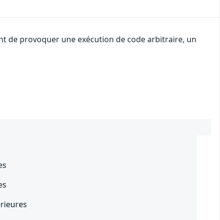
nt de provoquer une exécution de code arbitraire, un
s
es
es
érieures