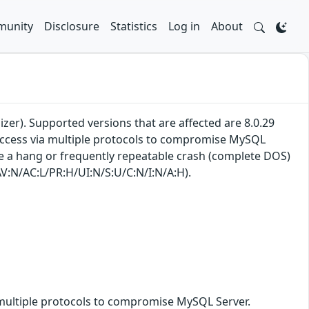
unity
Disclosure
Statistics
Log in
About
er). Supported versions that are affected are 8.0.29
rk access via multiple protocols to compromise MySQL
ause a hang or frequently repeatable crash (complete DOS)
/AV:N/AC:L/PR:H/UI:N/S:U/C:N/I:N/A:H).
ia multiple protocols to compromise MySQL Server.