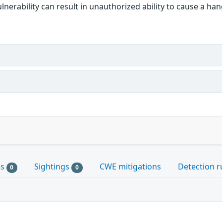
vulnerability can result in unauthorized ability to cause a h
es
Sightings
CWE mitigations
Detection r
0
0