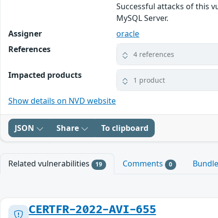
Successful attacks of this 
MySQL Server.
Assigner
oracle
References
4 references
Impacted products
1 product
Show details on NVD website
JSON
Share
To clipboard
Related vulnerabilities
Comments
Bundl
19
0
CERTFR-2022-AVI-655