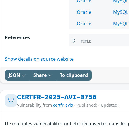
Oracle
MySQL
Oracle
MySQL
Oracle
MySQL
References
TITLE
Show details on source website
JSON
Share
To clipboard
CERTFR-2025-AVI-0756
Vulnerability from
certfr_avis
- Published: - Updated:
De multiples vulnérabilités ont été découvertes dans les