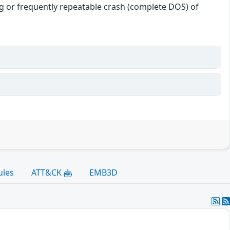
ang or frequently repeatable crash (complete DOS) of
ules
ATT&CK
EMB3D