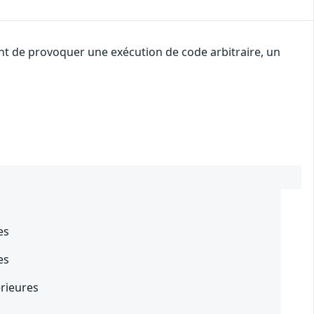
nt de provoquer une exécution de code arbitraire, un
s
es
es
érieures