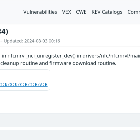
Vulnerabilities
VEX
CWE
KEV Catalogs
Comm
34)
 – Updated: 2024-08-03 00:16
d in nfcmrvl_nci_unregister_dev() in drivers/nfc/nfcmrvl/mai
cleanup routine and firmware download routine.
UI:N/S:U/C:H/I:H/A:H