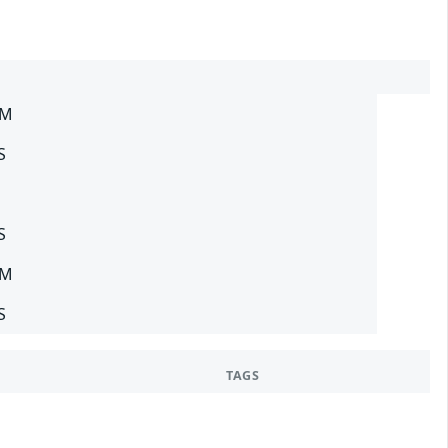
SM
S
S
SM
S
TAGS