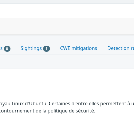
es
Sightings
CWE mitigations
Detection r
0
1
 noyau Linux d'Ubuntu. Certaines d'entre elles permettent 
 contournement de la politique de sécurité.