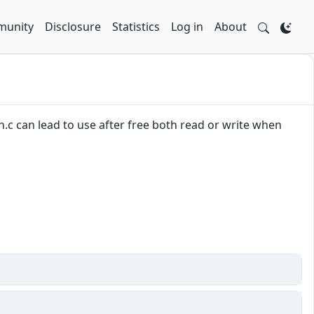
unity
Disclosure
Statistics
Log in
About
n.c can lead to use after free both read or write when