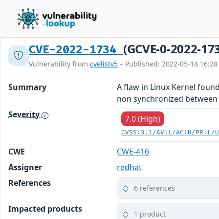
(GCVE-0-2022-17
CVE-2022-1734
Vulnerability from
cvelistv5
– Published: 2022-05-18 16:28
Summary
A flaw in Linux Kernel foun
non synchronized between 
Severity
7.0 (High)
CVSS:3.1/AV:L/AC:H/PR:L/
CWE
CWE-416
Assigner
redhat
References
6 references
Impacted products
1 product