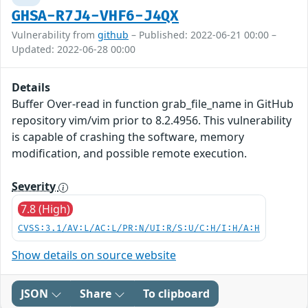
GHSA-R7J4-VHF6-J4QX
Vulnerability from
github
– Published: 2022-06-21 00:00 –
Updated: 2022-06-28 00:00
Details
Buffer Over-read in function grab_file_name in GitHub
repository vim/vim prior to 8.2.4956. This vulnerability
is capable of crashing the software, memory
modification, and possible remote execution.
Severity
7.8 (High)
CVSS:3.1/AV:L/AC:L/PR:N/UI:R/S:U/C:H/I:H/A:H
Show details on source website
JSON
Share
To clipboard