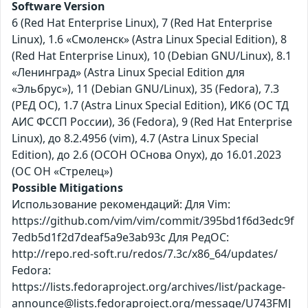
Software Version
6 (Red Hat Enterprise Linux), 7 (Red Hat Enterprise
Linux), 1.6 «Смоленск» (Astra Linux Special Edition), 8
(Red Hat Enterprise Linux), 10 (Debian GNU/Linux), 8.1
«Ленинград» (Astra Linux Special Edition для
«Эльбрус»), 11 (Debian GNU/Linux), 35 (Fedora), 7.3
(РЕД ОС), 1.7 (Astra Linux Special Edition), ИК6 (ОС ТД
АИС ФССП России), 36 (Fedora), 9 (Red Hat Enterprise
Linux), до 8.2.4956 (vim), 4.7 (Astra Linux Special
Edition), до 2.6 (ОСОН ОСнова Оnyx), до 16.01.2023
(ОС ОН «Стрелец»)
Possible Mitigations
Использование рекомендаций: Для Vim:
https://github.com/vim/vim/commit/395bd1f6d3edc9f
7edb5d1f2d7deaf5a9e3ab93c Для РедОС:
http://repo.red-soft.ru/redos/7.3c/x86_64/updates/
Fedora:
https://lists.fedoraproject.org/archives/list/package-
announce@lists.fedoraproject.org/message/U743FMJ