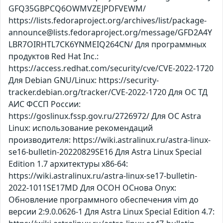
GFQ35GBPCQ6OWMVZEJPDFVEWM/
https://lists.fedoraproject.org/archives/list/package-
announce@lists.fedoraproject.org/message/GFD2A4Y
LBR7OIRHTL7CK6YNMEIQ264CN/ Для программных
продуктов Red Hat Inc.:
https://access.redhat.com/security/cve/CVE-2022-1720
Для Debian GNU/Linux: https://security-
tracker.debian.org/tracker/CVE-2022-1720 Для ОС ТД
АИС ФССП России:
https://goslinux.fssp.gov.ru/2726972/ Для ОС Astra
Linux: использование рекомендаций
производителя: https://wiki.astralinux.ru/astra-linux-
se16-bulletin-20220829SE16 Для Astra Linux Special
Edition 1.7 архитектуры x86-64:
https://wiki.astralinux.ru/astra-linux-se17-bulletin-
2022-1011SE17MD Для ОСОН ОСнова Оnyx:
Обновление программного обеспечения vim до
версии 2:9.0.0626-1 Для Astra Linux Special Edition 4.7: