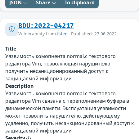
JSON
Share
To clipboard
BDU:2022-04217
Vulnerability from
fstec
- Published: 27.06.2022
Title
Уязвимость комопнента normal.c текстового
редактора Vim, позволяющая нарушителю
получить несанкционированный доступ к
защищаемой информации
Description
Уязвимость комопнента normal.c текстового
редактора Vim связана с переполнением буфера в
динамической памяти. Эксплуатация уязвимости
может позволить нарушителю, действующему
удаленно, получить несанкционированный доступ к
защищаемой информации
Severity