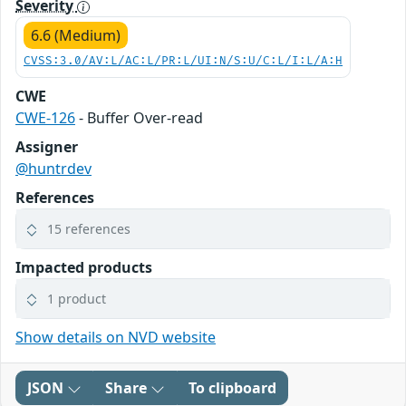
Severity
6.6 (Medium)
CVSS:3.0/AV:L/AC:L/PR:L/UI:N/S:U/C:L/I:L/A:H
CWE
CWE-126
- Buffer Over-read
Assigner
@huntrdev
References
15 references
Impacted products
1 product
Show details on NVD website
JSON
Share
To clipboard