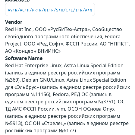
AV:N/AC:H/PR:N/UI:R/S:U/C:L/I:N/A:N
Vendor
Red Hat Inc., ООО «РусБИТех-Астра», Сообщество
свободного программного обеспечения, Fedora
Project, ООО «Ред Софт», ФССП России, АО "НППКТ",
АО «Концерн ВНИИНС»
Software Name
Red Hat Enterprise Linux, Astra Linux Special Edition
(запись в едином реестре российских программ
№369), Debian GNU/Linux, Astra Linux Special Edition
для «Эльбрус» (запись в едином реестре российских
программ №11156), Fedora, РЕД ОС (запись в
едином реестре российских программ №3751), ОС
ТД АИС ФССП России, vim, ОСОН ОСнова Оnyx
(запись в едином реестре российских программ
№5913), ОС ОН «Стрелец» (запись в едином реестре
российских программ №6177)