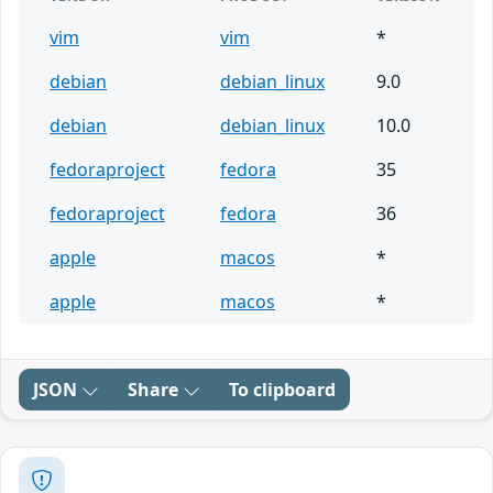
vim
vim
*
debian
debian_linux
9.0
debian
debian_linux
10.0
fedoraproject
fedora
35
fedoraproject
fedora
36
apple
macos
*
apple
macos
*
JSON
Share
To clipboard