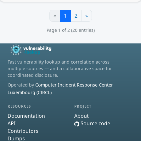
«
1
2
»
Page 1 of 2 (20 entries)
Fast vulnerability lookup and correlation across
multiple sources — and a collaborative space for
coordinated disclosure.
Operated by
Computer Incident Response Center
Luxembourg (CIRCL)
RESOURCES
PROJECT
Documentation
About
API
Source code
Contributors
Dumps