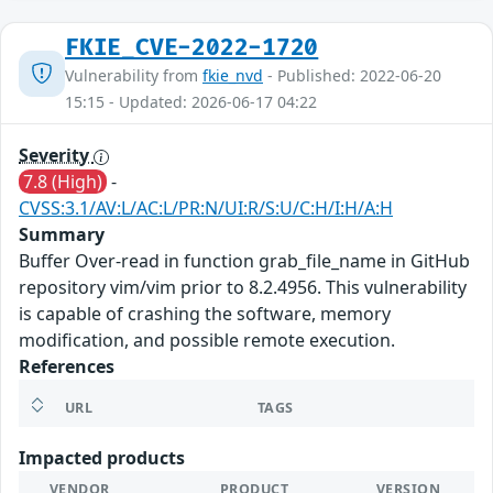
FKIE_CVE-2022-1720
Vulnerability from
fkie_nvd
- Published: 2022-06-20
15:15 - Updated: 2026-06-17 04:22
Severity
7.8 (High)
-
CVSS:3.1/AV:L/AC:L/PR:N/UI:R/S:U/C:H/I:H/A:H
Summary
Buffer Over-read in function grab_file_name in GitHub
repository vim/vim prior to 8.2.4956. This vulnerability
is capable of crashing the software, memory
modification, and possible remote execution.
References
URL
TAGS
Impacted products
VENDOR
PRODUCT
VERSION