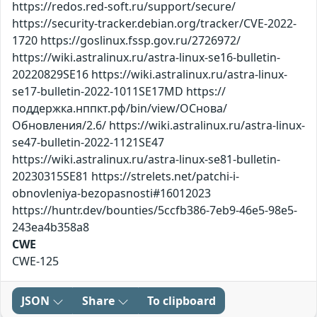
https://redos.red-soft.ru/support/secure/
https://security-tracker.debian.org/tracker/CVE-2022-
1720 https://goslinux.fssp.gov.ru/2726972/
https://wiki.astralinux.ru/astra-linux-se16-bulletin-
20220829SE16 https://wiki.astralinux.ru/astra-linux-
se17-bulletin-2022-1011SE17MD https://
поддержка.нппкт.рф/bin/view/ОСнова/
Обновления/2.6/ https://wiki.astralinux.ru/astra-linux-
se47-bulletin-2022-1121SE47
https://wiki.astralinux.ru/astra-linux-se81-bulletin-
20230315SE81 https://strelets.net/patchi-i-
obnovleniya-bezopasnosti#16012023
https://huntr.dev/bounties/5ccfb386-7eb9-46e5-98e5-
243ea4b358a8
CWE
CWE-125
JSON
Share
To clipboard