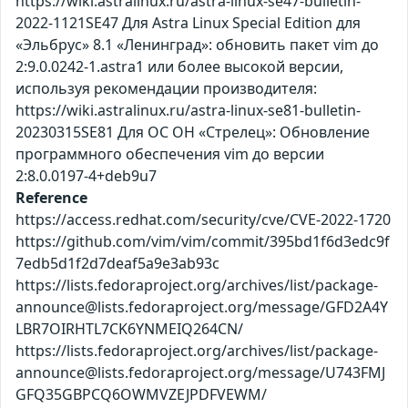
https://wiki.astralinux.ru/astra-linux-se47-bulletin-
2022-1121SE47 Для Astra Linux Special Edition для
«Эльбрус» 8.1 «Ленинград»: обновить пакет vim до
2:9.0.0242-1.astra1 или более высокой версии,
используя рекомендации производителя:
https://wiki.astralinux.ru/astra-linux-se81-bulletin-
20230315SE81 Для ОС ОН «Стрелец»: Обновление
программного обеспечения vim до версии
2:8.0.0197-4+deb9u7
Reference
https://access.redhat.com/security/cve/CVE-2022-1720
https://github.com/vim/vim/commit/395bd1f6d3edc9f
7edb5d1f2d7deaf5a9e3ab93c
https://lists.fedoraproject.org/archives/list/package-
announce@lists.fedoraproject.org/message/GFD2A4Y
LBR7OIRHTL7CK6YNMEIQ264CN/
https://lists.fedoraproject.org/archives/list/package-
announce@lists.fedoraproject.org/message/U743FMJ
GFQ35GBPCQ6OWMVZEJPDFVEWM/