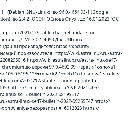
), 11 (Debian GNU/Linux), до 96.0.4664.93-1 (Google
Edition), до 2.4.2 (ОСОН ОСнова Оnyx), до 16.01.2023 (ОС
og.com/2021/12/stable-channel-update-for-
nerability/CVE-2021-4053 Для UBLinux:
ендаций производителя: https://security-
даций производителя: https://wiki.astralinux.ru/astra-
0220829SE16 https://wiki.astralinux.ru/astra-linux-se47-
chromium до версии 97.0.4692.99+repack-1osnova1
105.0.5195.125+repack2-1~deb11u1.osnova1.strelets
eblog.com/2021/12/stable-channel-update-for-
053 https://security.ublinux.ru/CVE-2021-4053
tra-linux-se17-bulletin-2022-0819SE17
x.ru/astra-linux-se47-bulletin-2022-0926SE47 https://
i-obnovleniya-bezopasnosti#16012023 https://