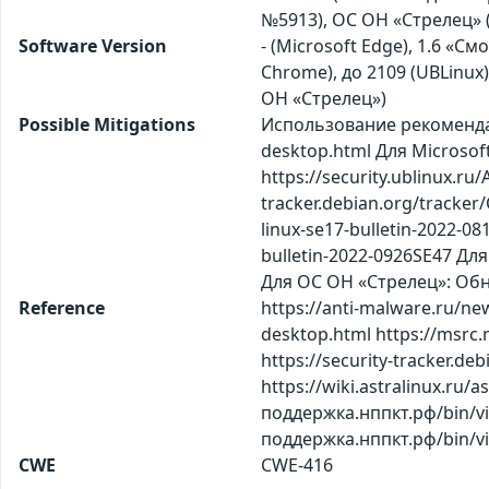
№5913), ОС ОН «Стрелец» 
Software Version
- (Microsoft Edge), 1.6 «См
Chrome), до 2109 (UBLinux), 
ОН «Стрелец»)
Possible Mitigations
Использование рекомендац
desktop.html Для Microsoft
https://security.ublinux.
tracker.debian.org/tracker
linux-se17-bulletin-2022-081
bulletin-2022-0926SE47 Д
Для ОС ОН «Стрелец»: Обн
Reference
https://anti-malware.ru/n
desktop.html https://msrc.
https://security-tracker.de
https://wiki.astralinux.ru/a
поддержка.нппкт.рф/bin/vi
поддержка.нппкт.рф/bin/
CWE
CWE-416