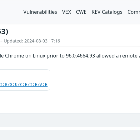
Vulnerabilities
VEX
CWE
KEV Catalogs
Comm
53)
 – Updated: 2024-08-03 17:16
gle Chrome on Linux prior to 96.0.4664.93 allowed a remote a
UI:R/S:U/C:H/I:H/A:H