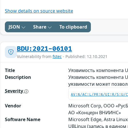
Show details on source website
JSON
Share
To clipboard
BDU:2021-06101
Vulnerability from
fstec
- Published: 12.10.2021
Title
Уязвимость компонента U
Description
Уязвимость компонента U
уязвимости может позвол
Severity
AV:N/AC:L/PR:N/UI:R/S:U/
Vendor
Microsoft Corp, ООО «Рус
АО «Концерн ВНИИНС»
Software Name
Microsoft Edge, Astra Lin
UBLinux (запись в едином