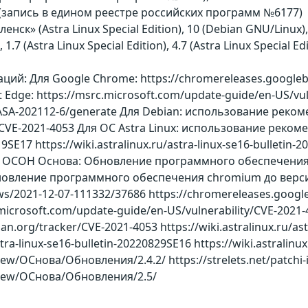
(запись в едином реестре российских программ №6177)
оленск» (Astra Linux Special Edition), 10 (Debian GNU/Linux
1.7 (Astra Linux Special Edition), 4.7 (Astra Linux Special 
ий: Для Google Chrome: https://chromereleases.googlebl
 Edge: https://msrc.microsoft.com/update-guide/en-US/vul
ru/ASA-202112-6/generate Для Debian: использование реком
/CVE-2021-4053 Для ОС Astra Linux: использование рекомен
9SE17 https://wiki.astralinux.ru/astra-linux-se16-bulletin-2
ля ОСОН Основа: Обновление программного обеспечения 
овление программного обеспечения chromium до версии 
ews/2021-12-07-111332/37686 https://chromereleases.googl
microsoft.com/update-guide/en-US/vulnerability/CVE-2021-4
bian.org/tracker/CVE-2021-4053 https://wiki.astralinux.ru/as
stra-linux-se16-bulletin-20220829SE16 https://wiki.astralinu
ew/ОСнова/Обновления/2.4.2/ https://strelets.net/patchi-
view/ОСнова/Обновления/2.5/