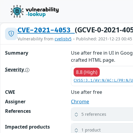
(GCVE-0-2021-40
CVE-2021-4053
Vulnerability from
cvelistv5
– Published: 2021-12-23 00:45
Summary
Use after free in UI in Goo
crafted HTML page.
Severity
8.8 (High)
CVSS:3.1/AV:N/AC:L/PR:N/
CWE
Use after free
Assigner
Chrome
References
5 references
Impacted products
1 product