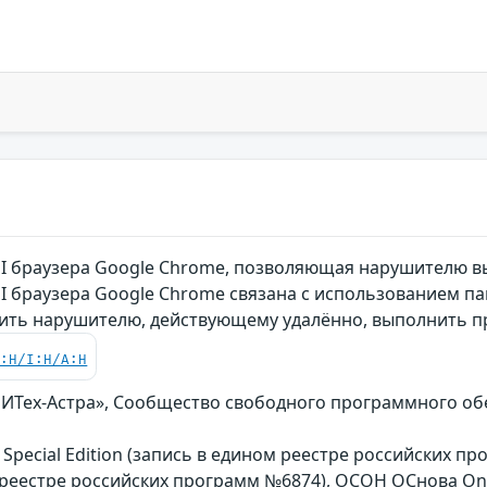
I браузера Google Chrome, позволяющая нарушителю 
I браузера Google Chrome связана с использованием па
ить нарушителю, действующему удалённо, выполнить 
C:H/I:H/A:H
БИТех-Астра», Сообщество свободного программного об
ux Special Edition (запись в едином реестре российских 
 реестре российских программ №6874), ОСОН ОСнова Оn