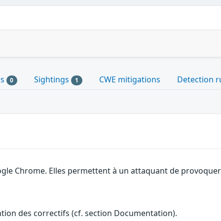
es
Sightings
CWE mitigations
Detection r
0
1
gle Chrome. Elles permettent à un attaquant de provoquer u
ention des correctifs (cf. section Documentation).