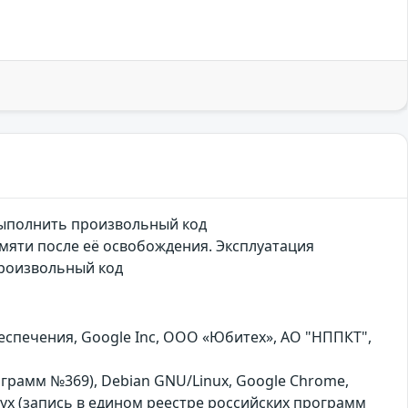
выполнить произвольный код
мяти после её освобождения. Эксплуатация
произвольный код
еспечения, Google Inc, ООО «Юбитех», АО "НППКТ",
программ №369), Debian GNU/Linux, Google Chrome,
yx (запись в едином реестре российских программ