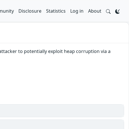
unity
Disclosure
Statistics
Log in
About
ttacker to potentially exploit heap corruption via a