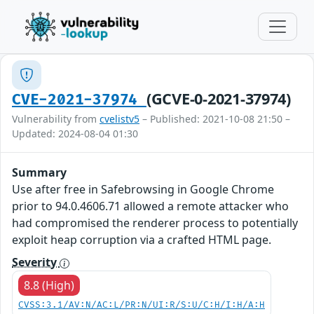
(GCVE-0-2021-37974)
CVE-2021-37974
Vulnerability from
cvelistv5
– Published: 2021-10-08 21:50 –
Updated: 2024-08-04 01:30
Summary
Use after free in Safebrowsing in Google Chrome
prior to 94.0.4606.71 allowed a remote attacker who
had compromised the renderer process to potentially
exploit heap corruption via a crafted HTML page.
Severity
8.8 (High)
CVSS:3.1/AV:N/AC:L/PR:N/UI:R/S:U/C:H/I:H/A:H