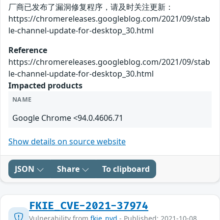
厂商已发布了漏洞修复程序，请及时关注更新：
https://chromereleases.googleblog.com/2021/09/stab
le-channel-update-for-desktop_30.html
Reference
https://chromereleases.googleblog.com/2021/09/stab
le-channel-update-for-desktop_30.html
Impacted products
NAME
Google Chrome <94.0.4606.71
Show details on source website
JSON
Share
To clipboard
FKIE_CVE-2021-37974
Vulnerability from
fkie_nvd
- Published: 2021-10-08