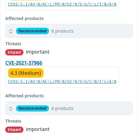
CVSS:3.1/AV:N/AC:L/PR:N/UI:R/S:U/C:L/I:N/A:N
Affected products
8 products
Recommended
Threats
important
Impact
CVE-2021-37966
4.3 (Medium)
CVSS:3.1/AV:N/AC:L/PR:N/UI:R/S:U/C:N/I:L/A:N
Affected products
8 products
Recommended
Threats
important
Impact