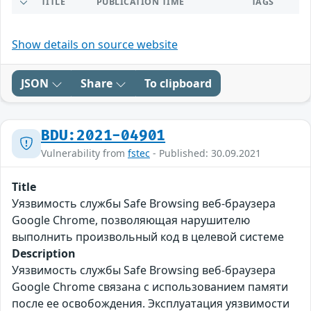
TITLE
PUBLICATION TIME
TAGS
Show details on source website
JSON
Share
To clipboard
BDU:2021-04901
Vulnerability from
fstec
- Published: 30.09.2021
Title
Уязвимость службы Safe Browsing веб-браузера
Google Chrome, позволяющая нарушителю
выполнить произвольный код в целевой системе
Description
Уязвимость службы Safe Browsing веб-браузера
Google Chrome связана с использованием памяти
после ее освобождения. Эксплуатация уязвимости