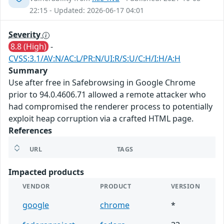
22:15 - Updated: 2026-06-17 04:01
Severity
8.8 (High)
-
CVSS:3.1/AV:N/AC:L/PR:N/UI:R/S:U/C:H/I:H/A:H
Summary
Use after free in Safebrowsing in Google Chrome
prior to 94.0.4606.71 allowed a remote attacker who
had compromised the renderer process to potentially
exploit heap corruption via a crafted HTML page.
References
URL
TAGS
Impacted products
VENDOR
PRODUCT
VERSION
google
chrome
*