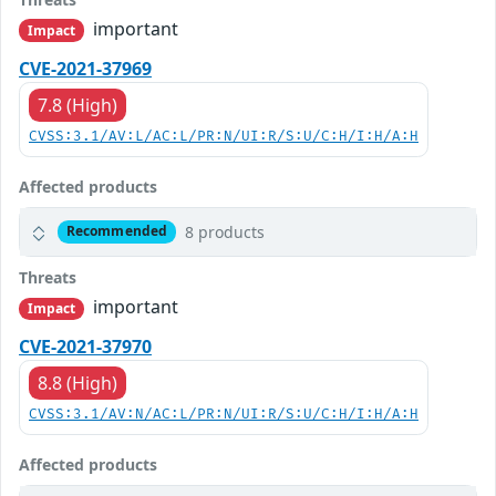
important
Impact
CVE-2021-37969
7.8 (High)
CVSS:3.1/AV:L/AC:L/PR:N/UI:R/S:U/C:H/I:H/A:H
Affected products
8 products
Recommended
Threats
important
Impact
CVE-2021-37970
8.8 (High)
CVSS:3.1/AV:N/AC:L/PR:N/UI:R/S:U/C:H/I:H/A:H
Affected products