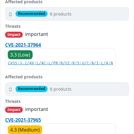
Affected products
8 products
Recommended
Threats
important
Impact
CVE-2021-37964
3.3 (Low)
CVSS:3.1/AV:L/AC:L/PR:N/UI:R/S:U/C:N/I:L/A:N
Affected products
8 products
Recommended
Threats
important
Impact
CVE-2021-37965
4.3 (Medium)