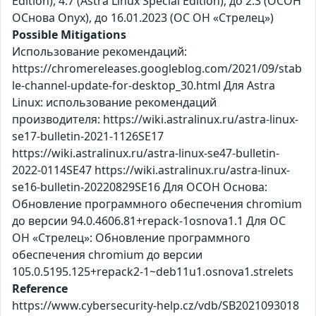
Edition), 4.7 (Astra Linux Special Edition), до 2.3 (ОСОН
ОСнова Оnyx), до 16.01.2023 (ОС ОН «Стрелец»)
Possible Mitigations
Использование рекомендаций:
https://chromereleases.googleblog.com/2021/09/stab
le-channel-update-for-desktop_30.html Для Astra
Linux: использование рекомендаций
производителя: https://wiki.astralinux.ru/astra-linux-
se17-bulletin-2021-1126SE17
https://wiki.astralinux.ru/astra-linux-se47-bulletin-
2022-0114SE47 https://wiki.astralinux.ru/astra-linux-
se16-bulletin-20220829SE16 Для ОСОН Основа:
Обновление программного обеспечения chromium
до версии 94.0.4606.81+repack-1osnova1.1 Для ОС
ОН «Стрелец»: Обновление программного
обеспечения chromium до версии
105.0.5195.125+repack2-1~deb11u1.osnova1.strelets
Reference
https://www.cybersecurity-help.cz/vdb/SB2021093018