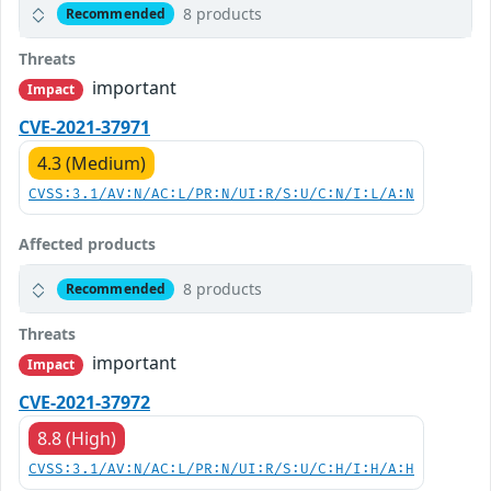
8 products
Recommended
Threats
important
Impact
CVE-2021-37971
4.3 (Medium)
CVSS:3.1/AV:N/AC:L/PR:N/UI:R/S:U/C:N/I:L/A:N
Affected products
8 products
Recommended
Threats
important
Impact
CVE-2021-37972
8.8 (High)
CVSS:3.1/AV:N/AC:L/PR:N/UI:R/S:U/C:H/I:H/A:H