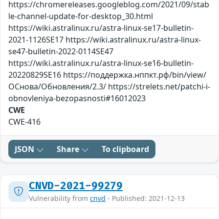
https://chromereleases.googleblog.com/2021/09/stab
le-channel-update-for-desktop_30.html
https://wiki.astralinux.ru/astra-linux-se17-bulletin-
2021-1126SE17 https://wiki.astralinux.ru/astra-linux-
se47-bulletin-2022-0114SE47
https://wiki.astralinux.ru/astra-linux-se16-bulletin-
20220829SE16 https://поддержка.нппкт.рф/bin/view/
ОСнова/Обновления/2.3/ https://strelets.net/patchi-i-
obnovleniya-bezopasnosti#16012023
CWE
CWE-416
JSON
Share
To clipboard
CNVD-2021-99279
Vulnerability from
cnvd
- Published: 2021-12-13