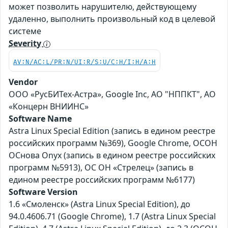
может позволить нарушителю, действующему
удаленно, выполнить произвольный код в целевой
системе
Severity
AV:N/AC:L/PR:N/UI:R/S:U/C:H/I:H/A:H
Vendor
ООО «РусБИТех-Астра», Google Inc, АО "НППКТ", АО
«Концерн ВНИИНС»
Software Name
Astra Linux Special Edition (запись в едином реестре
российских программ №369), Google Chrome, ОСОН
ОСнова Оnyx (запись в едином реестре российских
программ №5913), ОС ОН «Стрелец» (запись в
едином реестре российских программ №6177)
Software Version
1.6 «Смоленск» (Astra Linux Special Edition), до
94.0.4606.71 (Google Chrome), 1.7 (Astra Linux Special