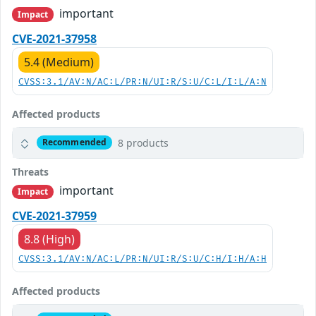
important
Impact
CVE-2021-37958
5.4 (Medium)
CVSS:3.1/AV:N/AC:L/PR:N/UI:R/S:U/C:L/I:L/A:N
Affected products
8 products
Recommended
Threats
important
Impact
CVE-2021-37959
8.8 (High)
CVSS:3.1/AV:N/AC:L/PR:N/UI:R/S:U/C:H/I:H/A:H
Affected products