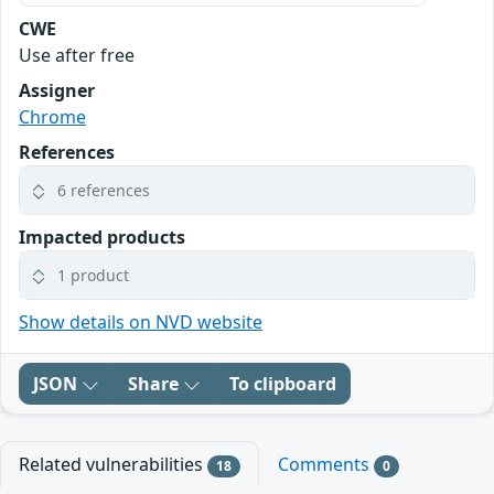
CWE
Use after free
Assigner
Chrome
References
6 references
Impacted products
1 product
Show details on NVD website
JSON
Share
To clipboard
Related vulnerabilities
Comments
18
0