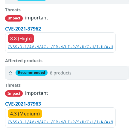
Threats
important
Impact
CVE-2021-37962
8.8 (High)
CVSS:3.1/AV:N/AC:L/PR:N/UI:R/S:U/C:H/I:H/A:H
Affected products
8 products
Recommended
Threats
important
Impact
CVE-2021-37963
4.3 (Medium)
CVSS:3.1/AV:N/AC:L/PR:N/UI:R/S:U/C:L/I:N/A:N