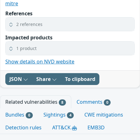
mitre
References
2 references
Impacted products
1 product
Show details on NVD website
JSON
Share
To clipboard
Related vulnerabilities
Comments
8
0
Bundles
Sightings
CWE mitigations
0
4
Detection rules
ATT&CK
EMB3D