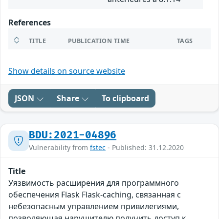
References
TITLE
PUBLICATION TIME
TAGS
Show details on source website
JSON
Share
To clipboard
BDU:2021-04896
Vulnerability from
fstec
- Published: 31.12.2020
Title
Уязвимость расширения для программного
обеспечения Flask Flask-caching, связанная с
небезопасным управлением привилегиями,
позволяющая нарушителю получить доступ к