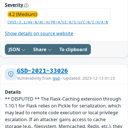
Severity
4.2 (Medium)
CVSS:3.1/AV:N/AC:H/PR:H/UI:R/S:U/C:N/I:H/A:N
Show details on source website
JSON
Share
To clipboard
GSD-2021-33026
Vulnerability from
gsd
- Updated: 2023-12-13 01:23
Details
** DISPUTED ** The Flask-Caching extension through
1.10.1 for Flask relies on Pickle for serialization, which
may lead to remote code execution or local privilege
escalation. If an attacker gains access to cache
storage (e.g., filesystem, Memcached, Redis, etc.), they