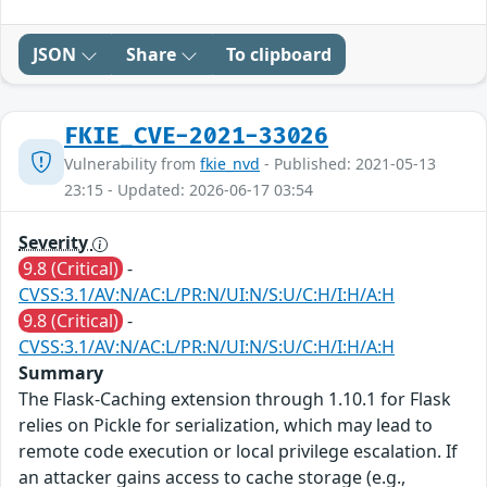
JSON
Share
To clipboard
FKIE_CVE-2021-33026
Vulnerability from
fkie_nvd
- Published: 2021-05-13
23:15 - Updated: 2026-06-17 03:54
Severity
9.8 (Critical)
-
CVSS:3.1/AV:N/AC:L/PR:N/UI:N/S:U/C:H/I:H/A:H
9.8 (Critical)
-
CVSS:3.1/AV:N/AC:L/PR:N/UI:N/S:U/C:H/I:H/A:H
Summary
The Flask-Caching extension through 1.10.1 for Flask
relies on Pickle for serialization, which may lead to
remote code execution or local privilege escalation. If
an attacker gains access to cache storage (e.g.,