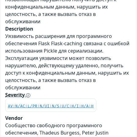
конфиденциальным данным, нарушить их
целостность, а также вызвать отказ в
обслуживании
Description
Уязвимость расширения для программного
обеспечения Flask Flask-caching связана с ошибкой
использования Pickle для сериализации.
Эксплуатация уязвимости может позволить
нарушителю, действующему удаленно, получить
доступ к конфиденциальным данным, нарушить их
целостность, а также вызвать отказ в
обслуживании
Severity
AV:N/AC:L/PR:N/UI:N/S:U/C:H/I:H/A:H
Vendor
Сообщество свободного программного
обеспечения, Thadeus Burgess, Peter Justin