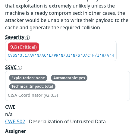
that exploitation is extremely unlikely unless the
machine is already compromised; in other cases, the
attacker would be unable to write their payload to the
cache and generate the required collision
Severity
9.8 (Critical)
CVSS:3.1/AV:N/AC:L/PR:N/UI:N/S:U/C:H/I:H/A:H
SSVC
Exploitation: none
Automatable: yes
Technical Impact: total
CISA Coordinator (v2.0.3)
CWE
n/a
CWE-502
- Deserialization of Untrusted Data
Assigner