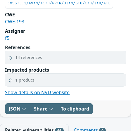
CVSS:3.1/AV:N/AC:H/PR:N/UI:N/S:U/C:H/I:H/A:L
CWE
CWE-193
Assigner
f5
References
14 references
Impacted products
1 product
Show details on NVD website
JSON
Share
To clipboard
Related vulnerabilities
Comments
66
0