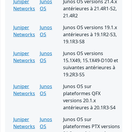
Juniper
Junos
Junos OS versions 21.4.x
Networks
OS
antérieures à 21.4R1-S2,
21.4R2
Juniper
Junos
Junos OS versions 19.1.x
Networks
OS
antérieures à 19.1R2-S3,
19.1R3-S8
Juniper
Junos
Junos OS versions
Networks
OS
15.1X49, 15.1X49-D100 et
suivantes antérieures à
19.2R3-S5
Juniper
Junos
Junos OS sur
Networks
OS
plateformes QFX
versions 20.1.x
antérieures à 20.1R3-S4
Juniper
Junos
Junos OS sur
Networks
OS
plateformes PTX versions