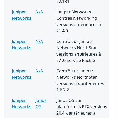
22.1R1
Juniper
N/A
Juniper Networks
Networks
Contrail Networking
versions antérieures à
21.4.0
Juniper
N/A
Contrôleur Juniper
Networks
Networks NorthStar
versions antérieures à
5.1.0 Service Pack 6
Juniper
N/A
Contrôleur Juniper
Networks
Networks NorthStar
versions 6.x antérieures
à 6.2.2
Juniper
Junos
Junos OS sur
Networks
OS
plateformes PTX versions
20.4.x antérieures à