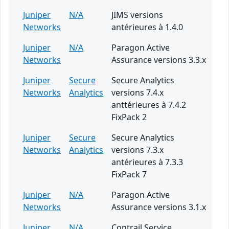
Juniper
N/A
JIMS versions
Networks
antérieures à 1.4.0
Juniper
N/A
Paragon Active
Networks
Assurance versions 3.3.x
Juniper
Secure
Secure Analytics
Networks
Analytics
versions 7.4.x
anttérieures à 7.4.2
FixPack 2
Juniper
Secure
Secure Analytics
Networks
Analytics
versions 7.3.x
antérieures à 7.3.3
FixPack 7
Juniper
N/A
Paragon Active
Networks
Assurance versions 3.1.x
Juniper
N/A
Contrail Service