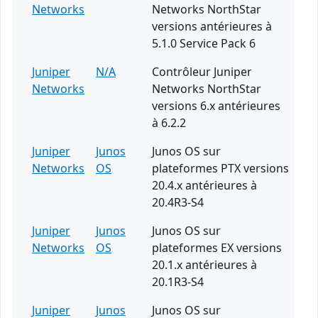
Networks
Networks NorthStar
versions antérieures à
5.1.0 Service Pack 6
Juniper
N/A
Contrôleur Juniper
Networks
Networks NorthStar
versions 6.x antérieures
à 6.2.2
Juniper
Junos
Junos OS sur
Networks
OS
plateformes PTX versions
20.4.x antérieures à
20.4R3-S4
Juniper
Junos
Junos OS sur
Networks
OS
plateformes EX versions
20.1.x antérieures à
20.1R3-S4
Juniper
Junos
Junos OS sur