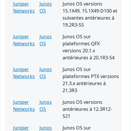
Juniper
Junos
Junos OS versions
Networks
OS
15.1X49, 15.1X49-D100 et
suivantes antérieures à
19.2R3-S5
Juniper
Junos
Junos OS sur
Networks
OS
plateformes QFX
versions 20.1.x
antérieures à 20.1R3-S4
Juniper
Junos
Junos OS sur
Networks
OS
plateformes PTX versions
21.3.x antérieures à
21.3R3
Juniper
Junos
Junos OS versions
Networks
OS
antérieures à 12.3R12-
S21
Juniper
Junos
Junos OS sur