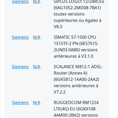
Siemens
N/A
SIPLUS LOGO! 12/24RCEo
(6AG1052-2MD08-7BA1)
toutes versions
supérieures ou égales à
V8.3
Siemens
N/A
SIMATIC S7-1500 CPU
1515TF-2 PN (6ES7515-
2UN03-0AB0) versions
antérieures à V3.1.0
Siemens
N/A
SCALANCE M812-1 ADSL-
Router (Annex A)
(6GK5812-1AA00-2AA2)
versions antérieures à
V7.2.2
Siemens
N/A
RUGGEDCOM RM1224
LTE(4G) EU (6GK6108-
4AM00-2BA2) versions