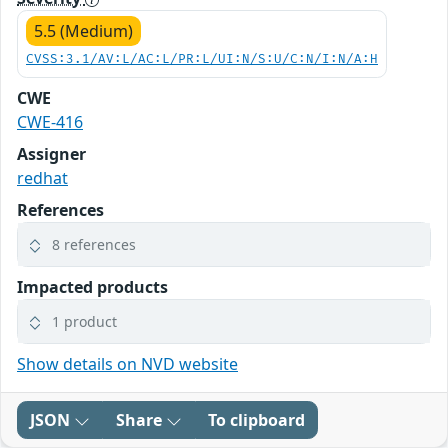
5.5 (Medium)
CVSS:3.1/AV:L/AC:L/PR:L/UI:N/S:U/C:N/I:N/A:H
CWE
CWE-416
Assigner
redhat
References
8 references
Impacted products
1 product
Show details on NVD website
JSON
Share
To clipboard