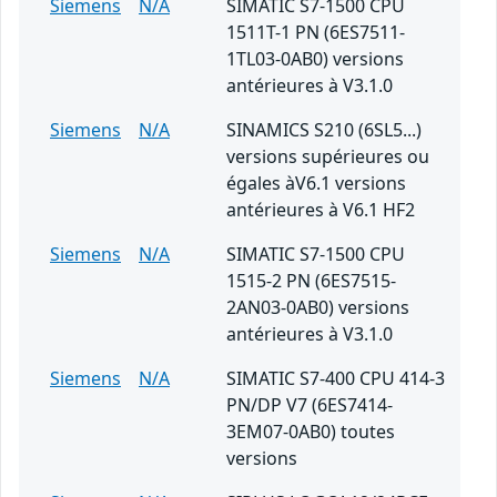
Siemens
N/A
SIMATIC S7-1500 CPU
1511T-1 PN (6ES7511-
1TL03-0AB0) versions
antérieures à V3.1.0
Siemens
N/A
SINAMICS S210 (6SL5...)
versions supérieures ou
égales àV6.1 versions
antérieures à V6.1 HF2
Siemens
N/A
SIMATIC S7-1500 CPU
1515-2 PN (6ES7515-
2AN03-0AB0) versions
antérieures à V3.1.0
Siemens
N/A
SIMATIC S7-400 CPU 414-3
PN/DP V7 (6ES7414-
3EM07-0AB0) toutes
versions