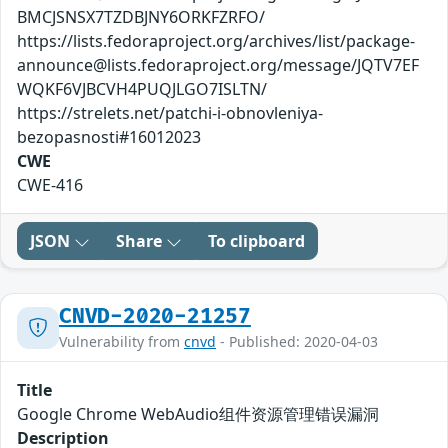
BMCJSNSX7TZDBJNY6ORKFZRFO/
https://lists.fedoraproject.org/archives/list/package-
announce@lists.fedoraproject.org/message/JQTV7EF
WQKF6VJBCVH4PUQJLGO7ISLTN/
https://strelets.net/patchi-i-obnovleniya-
bezopasnosti#16012023
CWE
CWE-416
JSON
Share
To clipboard
CNVD-2020-21257
Vulnerability from
cnvd
- Published: 2020-04-03
Title
Google Chrome WebAudio组件资源管理错误漏洞
Description