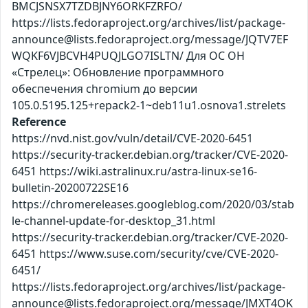
BMCJSNSX7TZDBJNY6ORKFZRFO/
https://lists.fedoraproject.org/archives/list/package-
announce@lists.fedoraproject.org/message/JQTV7EF
WQKF6VJBCVH4PUQJLGO7ISLTN/ Для ОС ОН
«Стрелец»: Обновление программного
обеспечения chromium до версии
105.0.5195.125+repack2-1~deb11u1.osnova1.strelets
Reference
https://nvd.nist.gov/vuln/detail/CVE-2020-6451
https://security-tracker.debian.org/tracker/CVE-2020-
6451 https://wiki.astralinux.ru/astra-linux-se16-
bulletin-20200722SE16
https://chromereleases.googleblog.com/2020/03/stab
le-channel-update-for-desktop_31.html
https://security-tracker.debian.org/tracker/CVE-2020-
6451 https://www.suse.com/security/cve/CVE-2020-
6451/
https://lists.fedoraproject.org/archives/list/package-
announce@lists.fedoraproject.org/message/JMXT4OK