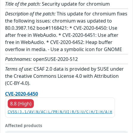
Title of the patch:
Security update for chromium
Description of the patch:
This update for chromium fixes
the following issues: chromium was updated to
80.0.3987.162 boo#1168421: * CVE-2020-6450: Use
after free in WebAudio. * CVE-2020-6451: Use after
free in WebAudio. * CVE-2020-6452: Heap buffer
overflow in media. - Use a symbolic icon for GNOME
Patchnames:
openSUSE-2020-512
Terms of use:
CSAF 2.0 data is provided by SUSE under
the Creative Commons License 4.0 with Attribution
(CC-BY-4.0).
CVE-2020-6450
8.8 (High)
CVSS:3.1/AV:N/AC:L/PR:N/UI:R/S:U/C:H/I:H/A:H
Affected products