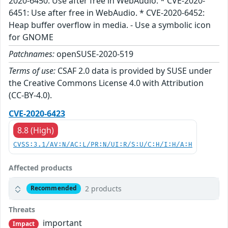
2020-6450: Use after free in WebAudio. * CVE-2020-
6451: Use after free in WebAudio. * CVE-2020-6452:
Heap buffer overflow in media. - Use a symbolic icon
for GNOME
Patchnames:
openSUSE-2020-519
Terms of use:
CSAF 2.0 data is provided by SUSE under
the Creative Commons License 4.0 with Attribution
(CC-BY-4.0).
CVE-2020-6423
8.8 (High)
CVSS:3.1/AV:N/AC:L/PR:N/UI:R/S:U/C:H/I:H/A:H
Affected products
2 products
Recommended
Threats
important
Impact