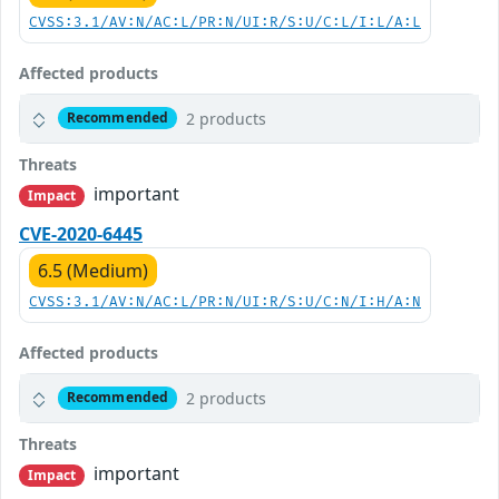
CVSS:3.1/AV:N/AC:L/PR:N/UI:R/S:U/C:L/I:L/A:L
Affected products
2 products
Recommended
Threats
important
Impact
CVE-2020-6445
6.5 (Medium)
CVSS:3.1/AV:N/AC:L/PR:N/UI:R/S:U/C:N/I:H/A:N
Affected products
2 products
Recommended
Threats
important
Impact