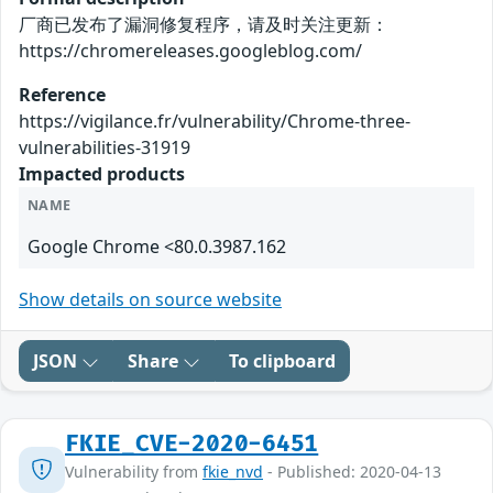
厂商已发布了漏洞修复程序，请及时关注更新：
https://chromereleases.googleblog.com/
Reference
https://vigilance.fr/vulnerability/Chrome-three-
vulnerabilities-31919
Impacted products
NAME
Google Chrome <80.0.3987.162
Show details on source website
JSON
Share
To clipboard
FKIE_CVE-2020-6451
Vulnerability from
fkie_nvd
- Published: 2020-04-13