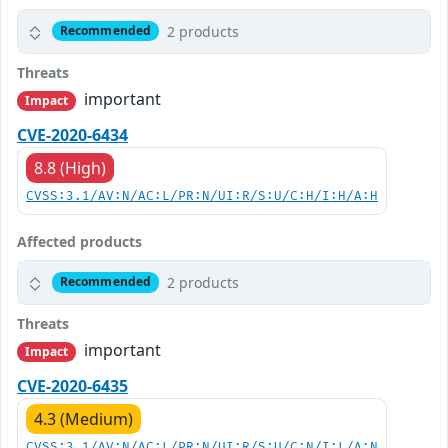
2 products
Recommended
Threats
important
Impact
CVE-2020-6434
8.8 (High)
CVSS:3.1/AV:N/AC:L/PR:N/UI:R/S:U/C:H/I:H/A:H
Affected products
2 products
Recommended
Threats
important
Impact
CVE-2020-6435
4.3 (Medium)
CVSS:3.1/AV:N/AC:L/PR:N/UI:R/S:U/C:N/I:L/A:N