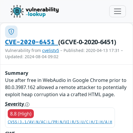
(GCVE-0-2020-6451)
CVE-2020-6451
Vulnerability from
cvelistv5
– Published: 2020-04-13 17:31 –
Updated: 2024-08-04 09:02
Summary
Use after free in WebAudio in Google Chrome prior to
80.0.3987.162 allowed a remote attacker to potentially
exploit heap corruption via a crafted HTML page.
Severity
8.8 (High)
CVSS:3.1/AV:N/AC:L/PR:N/UI:R/S:U/C:H/I:H/A:H