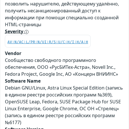
позволить нарушителю, действующему удалённо,
получить несанкционированный доступ к
информации при помощи специально созданной
HTML-страницы
Severity
AV:N/AC:L/PR:N/UI:R/S:U/C:H/I:H/A:H
Vendor
Сообщество свободного программного
обеспечения, ООО «РусБИТех-Астра», Novell Inc.,
Fedora Project, Google Inc, АО «Концерн ВНИИНС»
Software Name
Debian GNU/Linux, Astra Linux Special Edition (запись
в едином реестре российских программ №369),
OpenSUSE Leap, Fedora, SUSE Package Hub for SUSE
Linux Enterprise, Google Chrome, ОС ОН «Стрелец»
(запись в едином реестре российских программ
№6177)