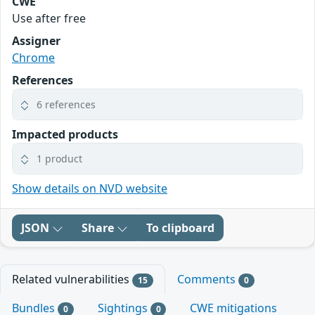
CWE
Use after free
Assigner
Chrome
References
6 references
Impacted products
1 product
Show details on NVD website
JSON
Share
To clipboard
Related vulnerabilities
Comments
15
0
Bundles
Sightings
CWE mitigations
0
0