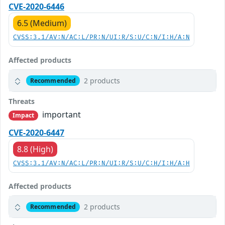
CVE-2020-6446
6.5 (Medium)
CVSS:3.1/AV:N/AC:L/PR:N/UI:R/S:U/C:N/I:H/A:N
Affected products
2 products
Recommended
Threats
important
Impact
CVE-2020-6447
8.8 (High)
CVSS:3.1/AV:N/AC:L/PR:N/UI:R/S:U/C:H/I:H/A:H
Affected products
2 products
Recommended