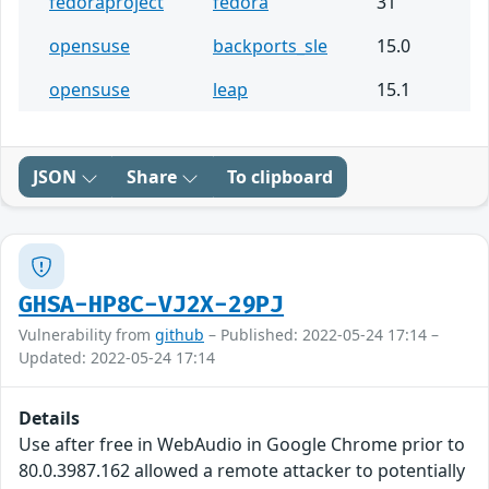
fedoraproject
fedora
31
opensuse
backports_sle
15.0
opensuse
leap
15.1
JSON
Share
To clipboard
GHSA-HP8C-VJ2X-29PJ
Vulnerability from
github
– Published: 2022-05-24 17:14 –
Updated: 2022-05-24 17:14
Details
Use after free in WebAudio in Google Chrome prior to
80.0.3987.162 allowed a remote attacker to potentially