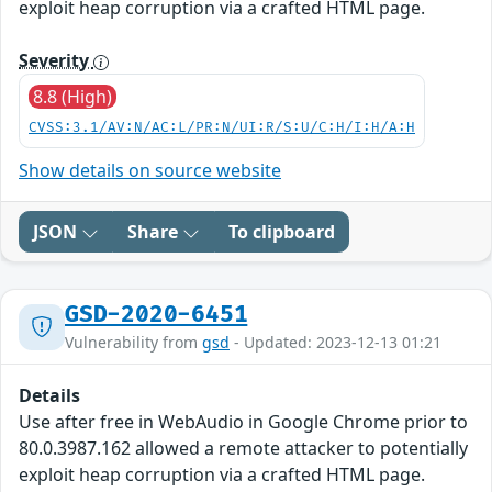
exploit heap corruption via a crafted HTML page.
Severity
8.8 (High)
CVSS:3.1/AV:N/AC:L/PR:N/UI:R/S:U/C:H/I:H/A:H
Show details on source website
JSON
Share
To clipboard
GSD-2020-6451
Vulnerability from
gsd
- Updated: 2023-12-13 01:21
Details
Use after free in WebAudio in Google Chrome prior to
80.0.3987.162 allowed a remote attacker to potentially
exploit heap corruption via a crafted HTML page.