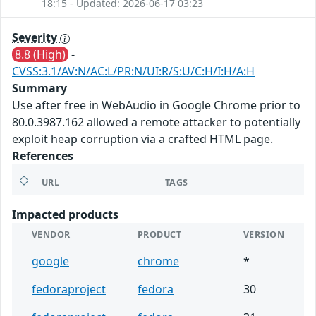
18:15 - Updated: 2026-06-17 03:23
Severity
8.8 (High)
-
CVSS:3.1/AV:N/AC:L/PR:N/UI:R/S:U/C:H/I:H/A:H
Summary
Use after free in WebAudio in Google Chrome prior to
80.0.3987.162 allowed a remote attacker to potentially
exploit heap corruption via a crafted HTML page.
References
URL
TAGS
Impacted products
VENDOR
PRODUCT
VERSION
google
chrome
*
fedoraproject
fedora
30