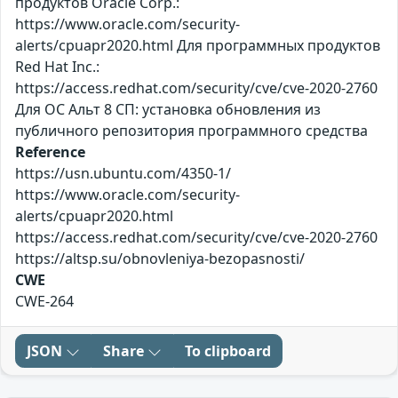
продуктов Oracle Corp.:
https://www.oracle.com/security-
alerts/cpuapr2020.html Для программных продуктов
Red Hat Inc.:
https://access.redhat.com/security/cve/cve-2020-2760
Для ОС Альт 8 СП: установка обновления из
публичного репозитория программного средства
Reference
https://usn.ubuntu.com/4350-1/
https://www.oracle.com/security-
alerts/cpuapr2020.html
https://access.redhat.com/security/cve/cve-2020-2760
https://altsp.su/obnovleniya-bezopasnosti/
CWE
CWE-264
JSON
Share
To clipboard