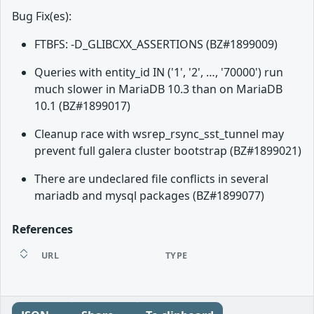
Bug Fix(es):
FTBFS: -D_GLIBCXX_ASSERTIONS (BZ#1899009)
Queries with entity_id IN ('1', '2', …, '70000') run
much slower in MariaDB 10.3 than on MariaDB
10.1 (BZ#1899017)
Cleanup race with wsrep_rsync_sst_tunnel may
prevent full galera cluster bootstrap (BZ#1899021)
There are undeclared file conflicts in several
mariadb and mysql packages (BZ#1899077)
References
URL
TYPE