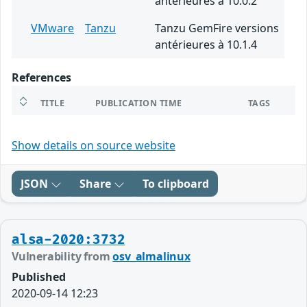
antérieures à 10.0.2
VMware
Tanzu
Tanzu GemFire versions
antérieures à 10.1.4
References
TITLE
PUBLICATION TIME
TAGS
Show details on source website
JSON
Share
To clipboard
alsa-2020:3732
Vulnerability from
osv_almalinux
Published
2020-09-14 12:23