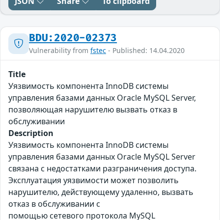
JSON
Share
To clipboard
BDU:2020-02373
Vulnerability from
fstec
- Published: 14.04.2020
Title
Уязвимость компонента InnoDB системы
управления базами данных Oracle MySQL Server,
позволяющая нарушителю вызвать отказ в
обслуживании
Description
Уязвимость компонента InnoDB системы
управления базами данных Oracle MySQL Server
связана с недостатками разграничения доступа.
Эксплуатация уязвимости может позволить
нарушителю, действующему удаленно, вызвать
отказ в обслуживании с
помощью сетевого протокола MySQL