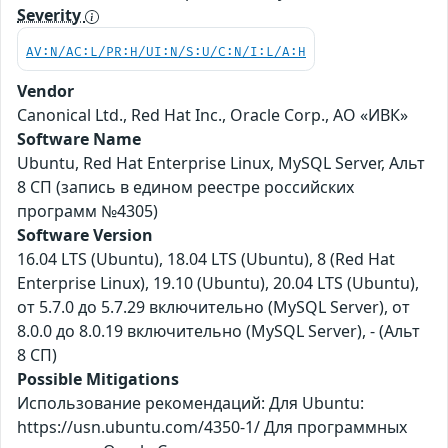
Severity
AV:N/AC:L/PR:H/UI:N/S:U/C:N/I:L/A:H
Vendor
Canonical Ltd., Red Hat Inc., Oracle Corp., АО «ИВК»
Software Name
Ubuntu, Red Hat Enterprise Linux, MySQL Server, Альт
8 СП (запись в едином реестре российских
программ №4305)
Software Version
16.04 LTS (Ubuntu), 18.04 LTS (Ubuntu), 8 (Red Hat
Enterprise Linux), 19.10 (Ubuntu), 20.04 LTS (Ubuntu),
от 5.7.0 до 5.7.29 включительно (MySQL Server), от
8.0.0 до 8.0.19 включительно (MySQL Server), - (Альт
8 СП)
Possible Mitigations
Использование рекомендаций: Для Ubuntu:
https://usn.ubuntu.com/4350-1/ Для программных