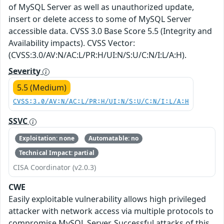
of MySQL Server as well as unauthorized update,
insert or delete access to some of MySQL Server
accessible data. CVSS 3.0 Base Score 5.5 (Integrity and
Availability impacts). CVSS Vector:
(CVSS:3.0/AV:N/AC:L/PR:H/UI:N/S:U/C:N/I:L/A:H).
Severity
5.5 (Medium)
CVSS:3.0/AV:N/AC:L/PR:H/UI:N/S:U/C:N/I:L/A:H
SSVC
Exploitation: none
Automatable: no
Technical Impact: partial
CISA Coordinator (v2.0.3)
CWE
Easily exploitable vulnerability allows high privileged
attacker with network access via multiple protocols to
compromise MySQL Server. Successful attacks of this