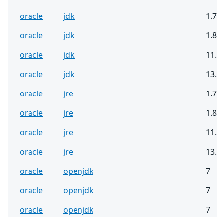
oracle
jdk
1.7
oracle
jdk
1.8
oracle
jdk
11.
oracle
jdk
13.
oracle
jre
1.7
oracle
jre
1.8
oracle
jre
11.
oracle
jre
13.
oracle
openjdk
7
oracle
openjdk
7
oracle
openjdk
7