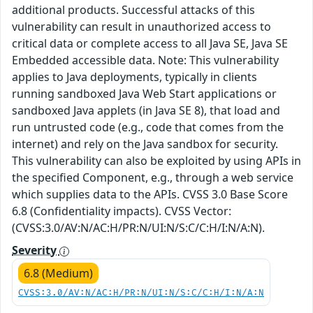
additional products. Successful attacks of this
vulnerability can result in unauthorized access to
critical data or complete access to all Java SE, Java SE
Embedded accessible data. Note: This vulnerability
applies to Java deployments, typically in clients
running sandboxed Java Web Start applications or
sandboxed Java applets (in Java SE 8), that load and
run untrusted code (e.g., code that comes from the
internet) and rely on the Java sandbox for security.
This vulnerability can also be exploited by using APIs in
the specified Component, e.g., through a web service
which supplies data to the APIs. CVSS 3.0 Base Score
6.8 (Confidentiality impacts). CVSS Vector:
(CVSS:3.0/AV:N/AC:H/PR:N/UI:N/S:C/C:H/I:N/A:N).
Severity
6.8 (Medium)
CVSS:3.0/AV:N/AC:H/PR:N/UI:N/S:C/C:H/I:N/A:N