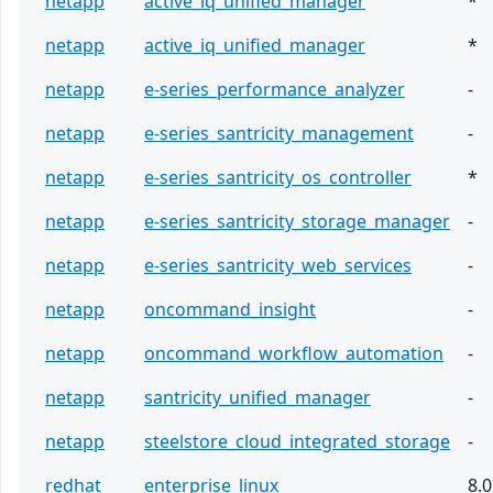
netapp
active_iq_unified_manager
*
netapp
active_iq_unified_manager
*
netapp
e-series_performance_analyzer
-
netapp
e-series_santricity_management
-
netapp
e-series_santricity_os_controller
*
netapp
e-series_santricity_storage_manager
-
netapp
e-series_santricity_web_services
-
netapp
oncommand_insight
-
netapp
oncommand_workflow_automation
-
netapp
santricity_unified_manager
-
netapp
steelstore_cloud_integrated_storage
-
redhat
enterprise_linux
8.0