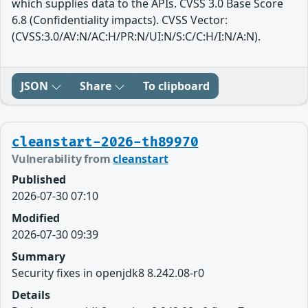
which supplies data to the APIs. CVSS 3.0 Base Score
6.8 (Confidentiality impacts). CVSS Vector:
(CVSS:3.0/AV:N/AC:H/PR:N/UI:N/S:C/C:H/I:N/A:N).
JSON
Share
To clipboard
cleanstart-2026-th89970
Vulnerability from
cleanstart
Published
2026-07-30 07:10
Modified
2026-07-30 09:39
Summary
Security fixes in openjdk8 8.242.08-r0
Details