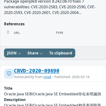
Package openjdk8 version 8.242.08-r0 fixes 7
vulnerabilities: CVE-2020-2583, CVE-2020-2590, CVE-
2020-2593, CVE-2020-2601, CVE-2020-2604...
References
URL
TYPE
JSON
Share
To clipboard
CNVD-2020-09690
Vulnerability from
cnvd
- Published: 2020-02-16
Title
Oracle Java SE和Oracle Java SE Embedded存在未明漏洞
Description
Oracle Java SE和Oracle Java SE Embedded都是美国甲骨