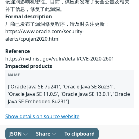
该漏洞影响机密性。目前，供应商发布了安全公告及相关
补丁信息，修复了此漏洞。
Formal description
厂商已发布了漏洞修复程序，请及时关注更新：
https://www.oracle.com/security-
alerts/cpujan2020.html
Reference
https://nvd.nist.gov/vuln/detail/CVE-2020-2601
Impacted products
NAME
['Oracle Java SE 7u241', 'Oracle Java SE 8u231',
'Oracle Java SE 11.0.5', 'Oracle Java SE 13.0.1', 'Oracle
Java SE Embedded 8u231']
Show details on source website
JSON
Share
To clipboard