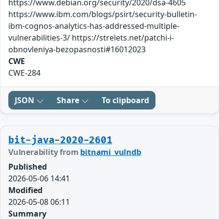
https://www.debian.org/security/2020/dsa-4605
https://www.ibm.com/blogs/psirt/security-bulletin-
ibm-cognos-analytics-has-addressed-multiple-
vulnerabilities-3/ https://strelets.net/patchi-i-
obnovleniya-bezopasnosti#16012023
CWE
CWE-284
JSON
Share
To clipboard
bit-java-2020-2601
Vulnerability from
bitnami_vulndb
Published
2026-05-06 14:41
Modified
2026-05-08 06:11
Summary