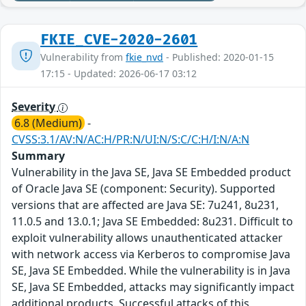
FKIE_CVE-2020-2601
Vulnerability from
fkie_nvd
- Published: 2020-01-15
17:15 - Updated: 2026-06-17 03:12
Severity
6.8 (Medium)
-
CVSS:3.1/AV:N/AC:H/PR:N/UI:N/S:C/C:H/I:N/A:N
Summary
Vulnerability in the Java SE, Java SE Embedded product
of Oracle Java SE (component: Security). Supported
versions that are affected are Java SE: 7u241, 8u231,
11.0.5 and 13.0.1; Java SE Embedded: 8u231. Difficult to
exploit vulnerability allows unauthenticated attacker
with network access via Kerberos to compromise Java
SE, Java SE Embedded. While the vulnerability is in Java
SE, Java SE Embedded, attacks may significantly impact
additional products. Successful attacks of this