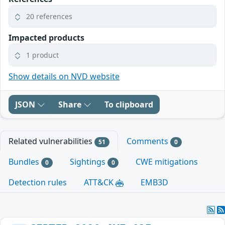
20 references
Impacted products
1 product
Show details on NVD website
JSON
Share
To clipboard
Related vulnerabilities
Comments
51
0
Bundles
Sightings
CWE mitigations
0
0
Detection rules
ATT&CK
EMB3D