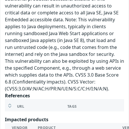
vulnerability can result in unauthorized access to
critical data or complete access to all Java SE, Java SE
Embedded accessible data. Note: This vulnerability
applies to Java deployments, typically in clients
running sandboxed Java Web Start applications or
sandboxed Java applets (in Java SE 8), that load and
run untrusted code (e.g., code that comes from the
internet) and rely on the Java sandbox for security.
This vulnerability can also be exploited by using APIs in
the specified Component, e.g., through a web service
which supplies data to the APIs. CVSS 3.0 Base Score
6.8 (Confidentiality impacts). CVSS Vector:
(CVSS:3.0/AV:N/AC:H/PR:N/UI:N/S:C/C:H/I:N/A:N).
References
URL
TAGS
Impacted products
VENDOR
PRODUCT
VE