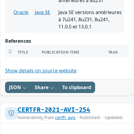
antérieures à 8u231
Oracle
Java SE
Java SE versions antérieures
à 7u241, 8u231, 8u241,
11.0.5 et 13.0.1
References
TITLE
PUBLICATION TIME
TAGS
Show details on source website
JSON
Share
To clipboard
CERTFR-2021-AVI-254
Vulnerability from
certfr_avis
- Published: - Updated: