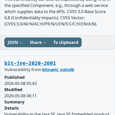
the specified Component, e.g., through a web service
which supplies data to the APIs. CVSS 3.0 Base Score
6.8 (Confidentiality impacts). CVSS Vector:
(CVSS:3.0/AV:N/AC:H/PR:N/UI:N/S:C/C:H/I:N/A:N).
JSON
Share
To clipboard
bit-jre-2020-2601
Vulnerability from
bitnami_vulndb
Published
2026-05-08 05:43
Modified
2026-05-08 06:11
Summary
Details
Vulnerability in the Java SE, Java SE Embedded product