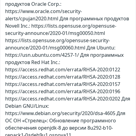
продуктов Oracle Corp.:
https://www.oracle.com/security-
alerts/cpujan2020.html Для программных продуктов
Novell Inc.: https://lists.opensuse.org/opensuse-
security-announce/2020-01/msg00050.html
https://lists.opensuse.org/opensuse-security-
announce/2020-01/msg00060.html Для Ubuntu:
https://usn.ubuntu.com/4257-1/ Для программных
продуктов Red Hat Inc.:
https://access.redhat.com/errata/RHSA-2020:0122
https://access.redhat.com/errata/RHSA-2020:0128
https://access.redhat.com/errata/RHSA-2020:0157
https://access.redhat.com/errata/RHSA-2020:0196
https://access.redhat.com/errata/RHSA-2020:0202 Для
Debian GNU/Linux:
https://www.debian.org/security/2020/dsa-4605 Для
ОС ОН «Стрелец»: Обновление программного
обеспечения openjdk-8 до версии 8u292-b10-
repack1-0+deb9u1.osnova11