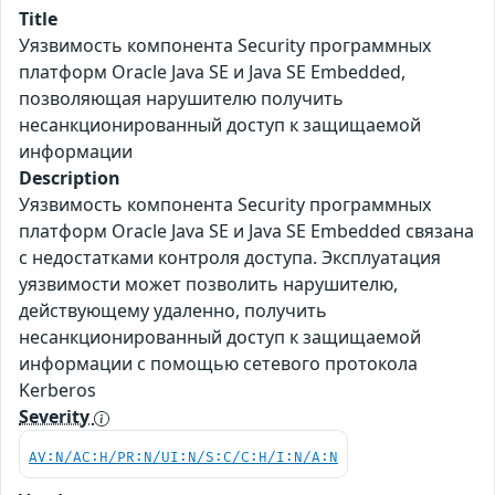
Title
Уязвимость компонента Security программных
платформ Oracle Java SE и Java SE Embedded,
позволяющая нарушителю получить
несанкционированный доступ к защищаемой
информации
Description
Уязвимость компонента Security программных
платформ Oracle Java SE и Java SE Embedded связана
с недостатками контроля доступа. Эксплуатация
уязвимости может позволить нарушителю,
действующему удаленно, получить
несанкционированный доступ к защищаемой
информации с помощью сетевого протокола
Kerberos
Severity
AV:N/AC:H/PR:N/UI:N/S:C/C:H/I:N/A:N