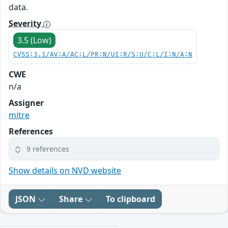
data.
Severity
3.5 (Low)
CVSS:3.1/AV:A/AC:L/PR:N/UI:R/S:U/C:L/I:N/A:N
CWE
n/a
Assigner
mitre
References
9 references
Show details on NVD website
JSON
Share
To clipboard