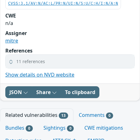
CVSS:3.1/AV:N/AC:L/PR:N/UI:N/S:U/C:H/I:N/A:N
CWE
n/a
Assigner
mitre
References
11 references
Show details on NVD website
JSON
Share
To clipboard
Related vulnerabilities
Comments
13
0
Bundles
Sightings
CWE mitigations
0
0