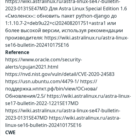
https://wiki.astralinux.ru/astra-linux-se47-bulletin-
2023-0131SE47MD Для Astra Linux Special Edition 1.6
«Смоленск»:: обновить пакет python-django до
1:1.10.7-2+deb9u22+ci202408201751+astra1 или
более высокой версии, используя рекомендации
производителя: https://wiki.astralinux.ru/astra-linux-
se16-bulletin-20241017SE16
Reference
https://www.oracle.com/security-
alerts/cpujan2021.html
https://nvd.nist.gov/vuln/detail/CVE-2020-24583
https://usn.ubuntu.com/4479-1/ https://
поддержка.нппкт.рф/bin/view/ОСнова/
Обновления/2.5/ https://wiki.astralinux.ru/astra-linux-
se17-bulletin-2022-1221SE17MD
https://wiki.astralinux.ru/astra-linux-se47-bulletin-
2023-0131SE47MD https://wiki.astralinux.ru/astra-
linux-se16-bulletin-20241017SE16
CWE