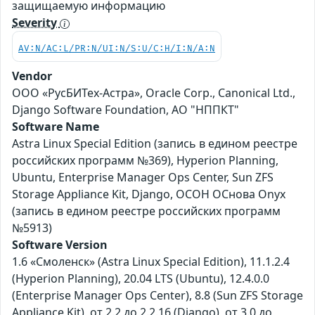
защищаемую информацию
Severity
AV:N/AC:L/PR:N/UI:N/S:U/C:H/I:N/A:N
Vendor
ООО «РусБИТех-Астра», Oracle Corp., Canonical Ltd.,
Django Software Foundation, АО "НППКТ"
Software Name
Astra Linux Special Edition (запись в едином реестре
российских программ №369), Hyperion Planning,
Ubuntu, Enterprise Manager Ops Center, Sun ZFS
Storage Appliance Kit, Django, ОСОН ОСнова Оnyx
(запись в едином реестре российских программ
№5913)
Software Version
1.6 «Смоленск» (Astra Linux Special Edition), 11.1.2.4
(Hyperion Planning), 20.04 LTS (Ubuntu), 12.4.0.0
(Enterprise Manager Ops Center), 8.8 (Sun ZFS Storage
Appliance Kit), от 2.2 до 2.2.16 (Django), от 3.0 до