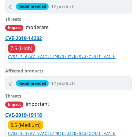
12 products
Recommended
Threats
moderate
Impact
CVE-2019-14232
7.5 (High)
CVSS:3.0/AV:N/AC:L/PR:N/UI:N/S:U/C:N/I:N/A:H
Affected products
12 products
Recommended
Threats
important
Impact
CVE-2019-19118
6.5 (Medium)
CVSS:3.1/AV:N/AC:L/PR:L/UI:N/S:U/C:N/I:H/A:N