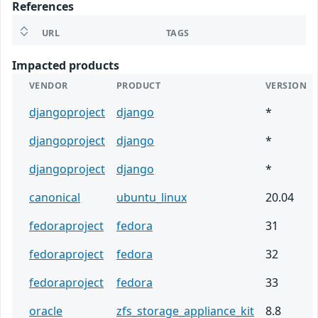
References
URL
TAGS
Impacted products
VENDOR
PRODUCT
VERSION
djangoproject
django
*
djangoproject
django
*
djangoproject
django
*
canonical
ubuntu_linux
20.04
fedoraproject
fedora
31
fedoraproject
fedora
32
fedoraproject
fedora
33
oracle
zfs_storage_appliance_kit
8.8