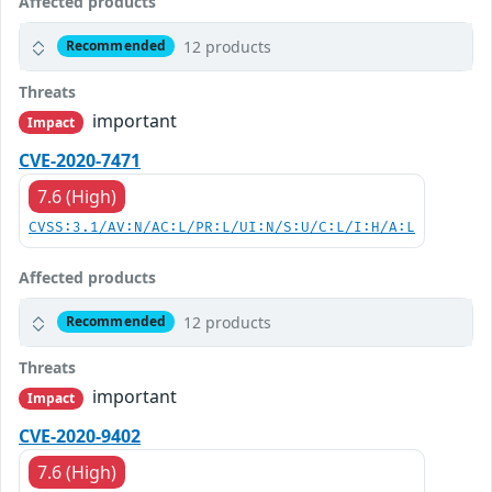
Affected products
12 products
Recommended
Threats
important
Impact
CVE-2020-7471
7.6 (High)
CVSS:3.1/AV:N/AC:L/PR:L/UI:N/S:U/C:L/I:H/A:L
Affected products
12 products
Recommended
Threats
important
Impact
CVE-2020-9402
7.6 (High)