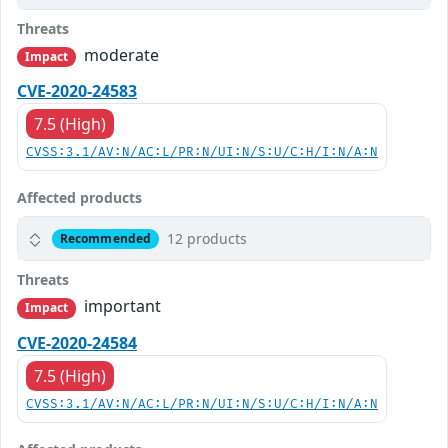
Threats
moderate
Impact
CVE-2020-24583
7.5 (High)
CVSS:3.1/AV:N/AC:L/PR:N/UI:N/S:U/C:H/I:N/A:N
Affected products
12 products
Recommended
Threats
important
Impact
CVE-2020-24584
7.5 (High)
CVSS:3.1/AV:N/AC:L/PR:N/UI:N/S:U/C:H/I:N/A:N