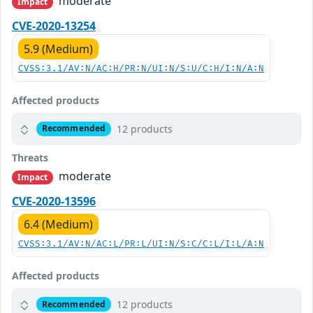
moderate
Impact
CVE-2020-13254
5.9 (Medium)
CVSS:3.1/AV:N/AC:H/PR:N/UI:N/S:U/C:H/I:N/A:N
Affected products
12 products
Recommended
Threats
moderate
Impact
CVE-2020-13596
6.4 (Medium)
CVSS:3.1/AV:N/AC:L/PR:L/UI:N/S:C/C:L/I:L/A:N
Affected products
12 products
Recommended