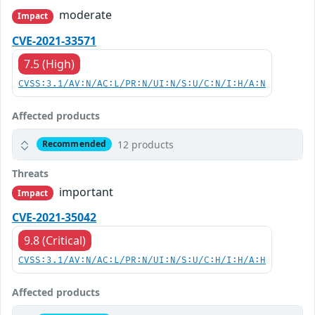
moderate
Impact
CVE-2021-33571
7.5 (High)
CVSS:3.1/AV:N/AC:L/PR:N/UI:N/S:U/C:N/I:H/A:N
Affected products
12 products
Recommended
Threats
important
Impact
CVE-2021-35042
9.8 (Critical)
CVSS:3.1/AV:N/AC:L/PR:N/UI:N/S:U/C:H/I:H/A:H
Affected products