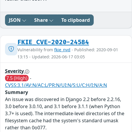
JSON
Share
To clipboard
FKIE_CVE-2020-24584
Vulnerability from
fkie_nvd
- Published: 2020-09-01
13:15 - Updated: 2026-06-17 03:05
Severity
7.5 (High)
-
CVSS:3.1/AV:N/AC:L/PR:N/UI:N/S:U/C:H/I:N/A:N
Summary
An issue was discovered in Django 2.2 before 2.2.16,
3.0 before 3.0.10, and 3.1 before 3.1.1 (when Python
3.7+ is used). The intermediate-level directories of the
filesystem cache had the system's standard umask
rather than 0o077.