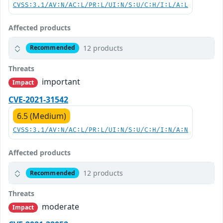
CVSS:3.1/AV:N/AC:L/PR:L/UI:N/S:U/C:H/I:L/A:L
Affected products
12 products
Recommended
Threats
important
Impact
CVE-2021-31542
6.5 (Medium)
CVSS:3.1/AV:N/AC:L/PR:L/UI:N/S:U/C:H/I:N/A:N
Affected products
12 products
Recommended
Threats
moderate
Impact