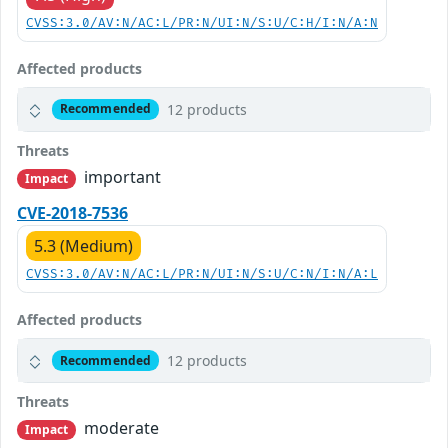
CVSS:3.0/AV:N/AC:L/PR:N/UI:N/S:U/C:H/I:N/A:N
Affected products
12 products
Recommended
Threats
important
Impact
CVE-2018-7536
5.3 (Medium)
CVSS:3.0/AV:N/AC:L/PR:N/UI:N/S:U/C:N/I:N/A:L
Affected products
12 products
Recommended
Threats
moderate
Impact