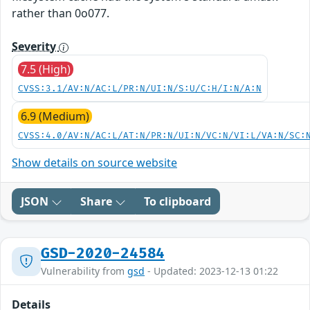
rather than 0o077.
Severity
7.5 (High)
CVSS:3.1/AV:N/AC:L/PR:N/UI:N/S:U/C:H/I:N/A:N
6.9 (Medium)
CVSS:4.0/AV:N/AC:L/AT:N/PR:N/UI:N/VC:N/VI:L/VA:N/SC:
Show details on source website
JSON
Share
To clipboard
GSD-2020-24584
Vulnerability from
gsd
- Updated: 2023-12-13 01:22
Details