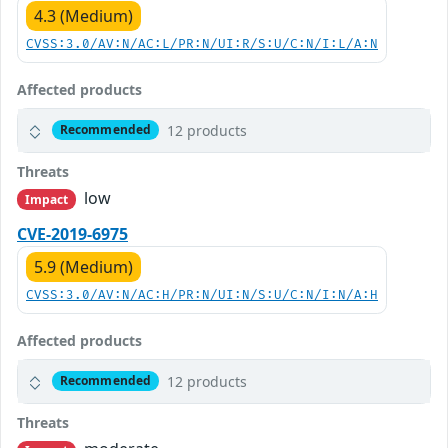
4.3 (Medium)
CVSS:3.0/AV:N/AC:L/PR:N/UI:R/S:U/C:N/I:L/A:N
Affected products
12 products
Recommended
Threats
low
Impact
CVE-2019-6975
5.9 (Medium)
CVSS:3.0/AV:N/AC:H/PR:N/UI:N/S:U/C:N/I:N/A:H
Affected products
12 products
Recommended
Threats