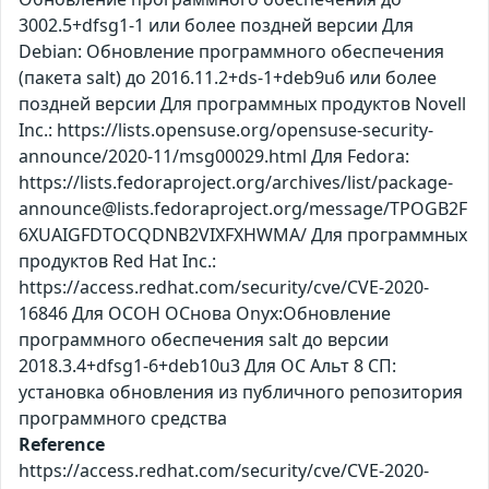
3002.5+dfsg1-1 или более поздней версии Для
Debian: Обновление программного обеспечения
(пакета salt) до 2016.11.2+ds-1+deb9u6 или более
поздней версии Для программных продуктов Novell
Inc.: https://lists.opensuse.org/opensuse-security-
announce/2020-11/msg00029.html Для Fedora:
https://lists.fedoraproject.org/archives/list/package-
announce@lists.fedoraproject.org/message/TPOGB2F
6XUAIGFDTOCQDNB2VIXFXHWMA/ Для программных
продуктов Red Hat Inc.:
https://access.redhat.com/security/cve/CVE-2020-
16846 Для ОСОН ОСнова Оnyx:Обновление
программного обеспечения salt до версии
2018.3.4+dfsg1-6+deb10u3 Для ОС Альт 8 СП:
установка обновления из публичного репозитория
программного средства
Reference
https://access.redhat.com/security/cve/CVE-2020-