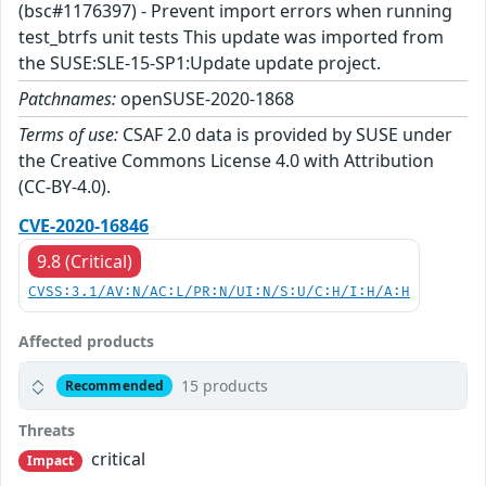
(bsc#1176397) - Prevent import errors when running
test_btrfs unit tests This update was imported from
the SUSE:SLE-15-SP1:Update update project.
Patchnames:
openSUSE-2020-1868
Terms of use:
CSAF 2.0 data is provided by SUSE under
the Creative Commons License 4.0 with Attribution
(CC-BY-4.0).
CVE-2020-16846
9.8 (Critical)
CVSS:3.1/AV:N/AC:L/PR:N/UI:N/S:U/C:H/I:H/A:H
Affected products
15 products
Recommended
Threats
critical
Impact