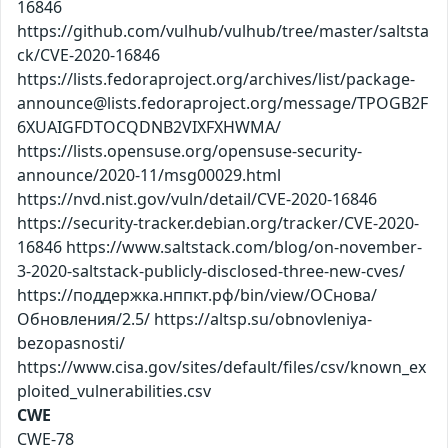
16846
https://github.com/vulhub/vulhub/tree/master/saltsta
ck/CVE-2020-16846
https://lists.fedoraproject.org/archives/list/package-
announce@lists.fedoraproject.org/message/TPOGB2F
6XUAIGFDTOCQDNB2VIXFXHWMA/
https://lists.opensuse.org/opensuse-security-
announce/2020-11/msg00029.html
https://nvd.nist.gov/vuln/detail/CVE-2020-16846
https://security-tracker.debian.org/tracker/CVE-2020-
16846 https://www.saltstack.com/blog/on-november-
3-2020-saltstack-publicly-disclosed-three-new-cves/
https://поддержка.нппкт.рф/bin/view/ОСнова/
Обновления/2.5/ https://altsp.su/obnovleniya-
bezopasnosti/
https://www.cisa.gov/sites/default/files/csv/known_ex
ploited_vulnerabilities.csv
CWE
CWE-78