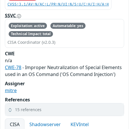
CVSS:3.1/AV:N/AC:L/PR:N/UI:N/S:U/C:H/I:H/A:H
SSVC
Exploitation: active
Automatable: yes
Technical Impact: total
CISA Coordinator (v2.0.3)
CWE
n/a
CWE-78
- Improper Neutralization of Special Elements
used in an OS Command ('OS Command Injection')
Assigner
mitre
References
15 references
CISA
Shadowserver
KEVIntel