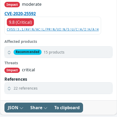
moderate
Impact
CVE-2020-25592
9.8 (Critical)
CVSS:3.1/AV:N/AC:L/PR:N/UI:N/S:U/C:H/I:H/A:H
Affected products
15 products
Recommended
Threats
critical
Impact
References
22 references
JSON
Share
To clipboard