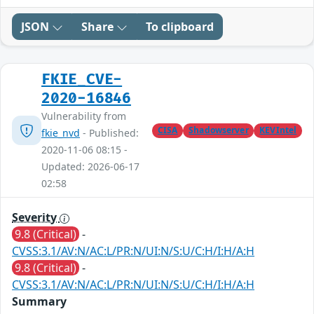
JSON
Share
To clipboard
FKIE_CVE-
2020-16846
Vulnerability from
CISA
Shadowserver
KEVIntel
fkie_nvd
- Published:
2020-11-06 08:15 -
Updated: 2026-06-17
02:58
Severity
9.8 (Critical)
-
CVSS:3.1/AV:N/AC:L/PR:N/UI:N/S:U/C:H/I:H/A:H
9.8 (Critical)
-
CVSS:3.1/AV:N/AC:L/PR:N/UI:N/S:U/C:H/I:H/A:H
Summary