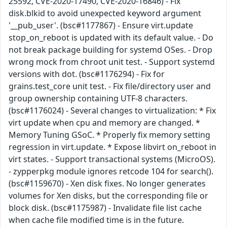
25592, CVE-2020-17490, CVE-2020-16846) - Fix
disk.blkid to avoid unexpected keyword argument
'__pub_user'. (bsc#1177867) - Ensure virt.update
stop_on_reboot is updated with its default value. - Do
not break package building for systemd OSes. - Drop
wrong mock from chroot unit test. - Support systemd
versions with dot. (bsc#1176294) - Fix for
grains.test_core unit test. - Fix file/directory user and
group ownership containing UTF-8 characters.
(bsc#1176024) - Several changes to virtualization: * Fix
virt update when cpu and memory are changed. *
Memory Tuning GSoC. * Properly fix memory setting
regression in virt.update. * Expose libvirt on_reboot in
virt states. - Support transactional systems (MicroOS).
- zypperpkg module ignores retcode 104 for search().
(bsc#1159670) - Xen disk fixes. No longer generates
volumes for Xen disks, but the corresponding file or
block disk. (bsc#1175987) - Invalidate file list cache
when cache file modified time is in the future.