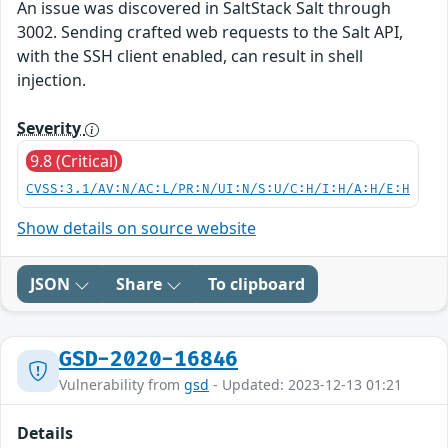
An issue was discovered in SaltStack Salt through
3002. Sending crafted web requests to the Salt API,
with the SSH client enabled, can result in shell
injection.
Severity
9.8 (Critical)
CVSS:3.1/AV:N/AC:L/PR:N/UI:N/S:U/C:H/I:H/A:H/E:H
Show details on source website
JSON
Share
To clipboard
GSD-2020-16846
Vulnerability from
gsd
- Updated: 2023-12-13 01:21
Details