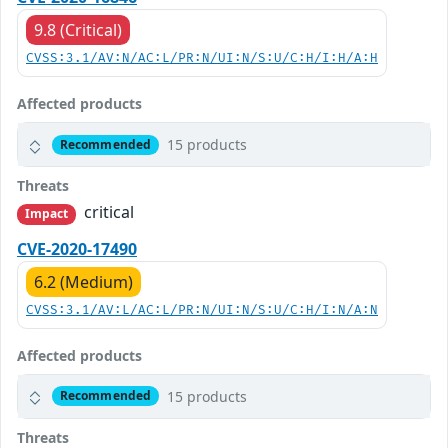
9.8 (Critical)
CVSS:3.1/AV:N/AC:L/PR:N/UI:N/S:U/C:H/I:H/A:H
Affected products
15 products
Recommended
Threats
critical
Impact
CVE-2020-17490
6.2 (Medium)
CVSS:3.1/AV:L/AC:L/PR:N/UI:N/S:U/C:H/I:N/A:N
Affected products
15 products
Recommended
Threats