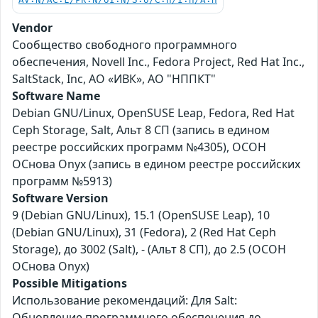
AV:N/AC:L/PR:N/UI:N/S:U/C:H/I:H/A:H
Vendor
Сообщество свободного программного
обеспечения, Novell Inc., Fedora Project, Red Hat Inc.,
SaltStack, Inc, АО «ИВК», АО "НППКТ"
Software Name
Debian GNU/Linux, OpenSUSE Leap, Fedora, Red Hat
Ceph Storage, Salt, Альт 8 СП (запись в едином
реестре российских программ №4305), ОСОН
ОСнова Оnyx (запись в едином реестре российских
программ №5913)
Software Version
9 (Debian GNU/Linux), 15.1 (OpenSUSE Leap), 10
(Debian GNU/Linux), 31 (Fedora), 2 (Red Hat Ceph
Storage), до 3002 (Salt), - (Альт 8 СП), до 2.5 (ОСОН
ОСнова Оnyx)
Possible Mitigations
Использование рекомендаций: Для Salt:
Обновление программного обеспечения до