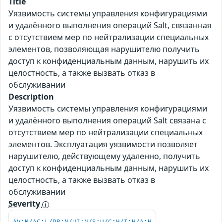
Title
Уязвимость системы управления конфигурациями
и удалённого выполнения операций Salt, связанная
с отсутствием мер по нейтрализации специальных
элементов, позволяющая нарушителю получить
доступ к конфиденциальным данным, нарушить их
целостность, а также вызвать отказ в
обслуживании
Description
Уязвимость системы управления конфигурациями
и удалённого выполнения операций Salt связана с
отсутствием мер по нейтрализации специальных
элементов. Эксплуатация уязвимости позволяет
нарушителю, действующему удаленно, получить
доступ к конфиденциальным данным, нарушить их
целостность, а также вызвать отказ в
обслуживании
Severity