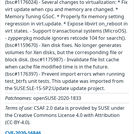
(bsc#1176024) - Several changes to virtualization: * Fix
virt update when cpu and memory are changed. *
Memory Tuning GSoC. * Properly fix memory setting
regression in virt.update. * Expose libvirt on_reboot in
virt states. - Support transactional systems (MicroOS).
- zypperpkg module ignores retcode 104 for search().
(bsc#1159670) - Xen disk fixes. No longer generates
volumes for Xen disks, but the corresponding file or
block disk. (bsc#1175987) - Invalidate file list cache
when cache file modified time is in the future.
(bsc#1176397) - Prevent import errors when running
test_btrfs unit tests. This update was imported from
the SUSE:SLE-15-SP2:Update update project.
Patchnames:
openSUSE-2020-1833
Terms of use:
CSAF 2.0 data is provided by SUSE under
the Creative Commons License 4.0 with Attribution
(CC-BY-4.0).
CVE-2020-16846