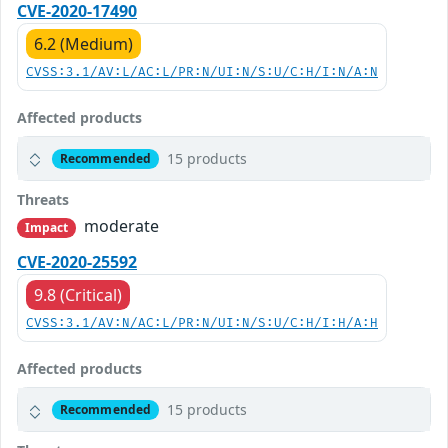
CVE-2020-17490
6.2 (Medium)
CVSS:3.1/AV:L/AC:L/PR:N/UI:N/S:U/C:H/I:N/A:N
Affected products
15 products
Recommended
Threats
moderate
Impact
CVE-2020-25592
9.8 (Critical)
CVSS:3.1/AV:N/AC:L/PR:N/UI:N/S:U/C:H/I:H/A:H
Affected products
15 products
Recommended