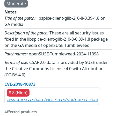
Moderate
Notes
Title of the patch:
libspice-client-glib-2_0-8-0.39-1.8 on
GA media
Description of the patch:
These are all security issues
fixed in the libspice-client-glib-2_0-8-0.39-1.8 package
on the GA media of openSUSE Tumbleweed.
Patchnames:
openSUSE-Tumbleweed-2024-11398
Terms of use:
CSAF 2.0 data is provided by SUSE under
the Creative Commons License 4.0 with Attribution
(CC-BY-4.0).
CVE-2018-10873
8.8 (High)
CVSS:3.0/AV:N/AC:L/PR:L/UI:N/S:U/C:H/I:H/A:H
Affected products