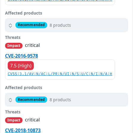
Affected products
8 products
Recommended
Threats
critical
Impact
CVE-2016-9578
7.5 (High)
CVSS:3.1/AV:N/AC:L/PR:N/UI:N/S:U/C:N/I:N/A:H
Affected products
8 products
Recommended
Threats
critical
Impact
CVE-2018-10873