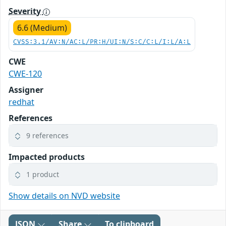
Severity
6.6 (Medium)
CVSS:3.1/AV:N/AC:L/PR:H/UI:N/S:C/C:L/I:L/A:L
CWE
CWE-120
Assigner
redhat
References
9 references
Impacted products
1 product
Show details on NVD website
JSON
Share
To clipboard