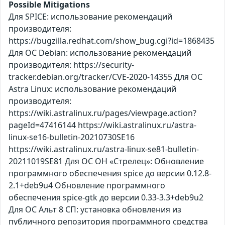
Possible Mitigations
Для SPICE: использование рекомендаций
производителя:
https://bugzilla.redhat.com/show_bug.cgi?id=1868435
Для ОС Debian: использование рекомендаций
производителя: https://security-
tracker.debian.org/tracker/CVE-2020-14355 Для ОС
Astra Linux: использование рекомендаций
производителя:
https://wiki.astralinux.ru/pages/viewpage.action?
pageId=47416144 https://wiki.astralinux.ru/astra-
linux-se16-bulletin-20210730SE16
https://wiki.astralinux.ru/astra-linux-se81-bulletin-
20211019SE81 Для ОС ОН «Стрелец»: Обновление
программного обеспечения spice до версии 0.12.8-
2.1+deb9u4 Обновление программного
обеспечения spice-gtk до версии 0.33-3.3+deb9u2
Для ОС Альт 8 СП: установка обновления из
публичного репозитория программного средства