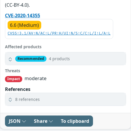
(CC-BY-4.0).
CVE-2020-14355
6.6 (Medium)
CVSS:3.1/AV:N/AC:L/PR:H/UI:N/S:C/C:L/I:L/A:L
Affected products
4 products
Recommended
Threats
moderate
Impact
References
8 references
JSON
Share
To clipboard