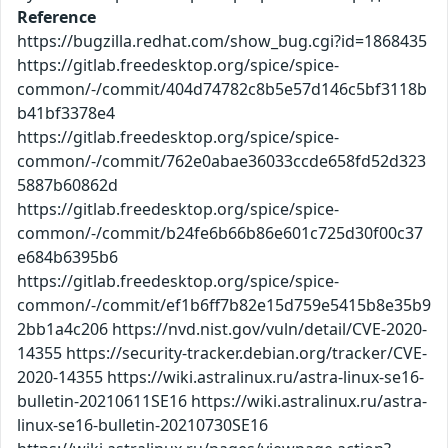
Reference
https://bugzilla.redhat.com/show_bug.cgi?id=1868435
https://gitlab.freedesktop.org/spice/spice-
common/-/commit/404d74782c8b5e57d146c5bf3118b
b41bf3378e4
https://gitlab.freedesktop.org/spice/spice-
common/-/commit/762e0abae36033ccde658fd52d323
5887b60862d
https://gitlab.freedesktop.org/spice/spice-
common/-/commit/b24fe6b66b86e601c725d30f00c37
e684b6395b6
https://gitlab.freedesktop.org/spice/spice-
common/-/commit/ef1b6ff7b82e15d759e5415b8e35b9
2bb1a4c206 https://nvd.nist.gov/vuln/detail/CVE-2020-
14355 https://security-tracker.debian.org/tracker/CVE-
2020-14355 https://wiki.astralinux.ru/astra-linux-se16-
bulletin-20210611SE16 https://wiki.astralinux.ru/astra-
linux-se16-bulletin-20210730SE16