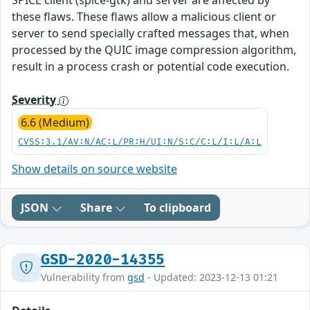
SPICE client (spice-gtk) and server are affected by
these flaws. These flaws allow a malicious client or
server to send specially crafted messages that, when
processed by the QUIC image compression algorithm,
result in a process crash or potential code execution.
Severity
6.6 (Medium)
CVSS:3.1/AV:N/AC:L/PR:H/UI:N/S:C/C:L/I:L/A:L
Show details on source website
JSON
Share
To clipboard
GSD-2020-14355
Vulnerability from
gsd
- Updated: 2023-12-13 01:21