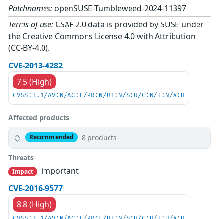
Patchnames:
openSUSE-Tumbleweed-2024-11397
Terms of use:
CSAF 2.0 data is provided by SUSE under
the Creative Commons License 4.0 with Attribution
(CC-BY-4.0).
CVE-2013-4282
7.5 (High)
CVSS:3.1/AV:N/AC:L/PR:N/UI:N/S:U/C:N/I:N/A:H
Affected products
8 products
Recommended
Threats
important
Impact
CVE-2016-9577
8.8 (High)
CVSS:3.1/AV:N/AC:L/PR:L/UI:N/S:U/C:H/I:H/A:H