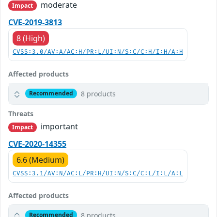
moderate
Impact
CVE-2019-3813
8 (High)
CVSS:3.0/AV:A/AC:H/PR:L/UI:N/S:C/C:H/I:H/A:H
Affected products
8 products
Recommended
Threats
important
Impact
CVE-2020-14355
6.6 (Medium)
CVSS:3.1/AV:N/AC:L/PR:H/UI:N/S:C/C:L/I:L/A:L
Affected products
8 products
Recommended