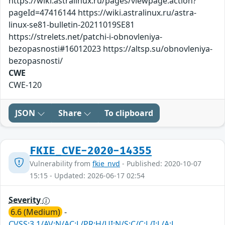
https://wiki.astralinux.ru/pages/viewpage.action?
pageId=47416144 https://wiki.astralinux.ru/astra-
linux-se81-bulletin-20211019SE81
https://strelets.net/patchi-i-obnovleniya-
bezopasnosti#16012023 https://altsp.su/obnovleniya-
bezopasnosti/
CWE
CWE-120
JSON
Share
To clipboard
FKIE_CVE-2020-14355
Vulnerability from
fkie_nvd
- Published: 2020-10-07
15:15 - Updated: 2026-06-17 02:54
Severity
6.6 (Medium)
-
CVSS:3.1/AV:N/AC:L/PR:H/UI:N/S:C/C:L/I:L/A:L