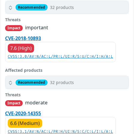
32 products
Recommended
Threats
important
Impact
CVE-2018-10893
7.6 (High)
CVSS:3.0/AV:N/AC:L/PR:L/UI:R/S:U/C:H/I:H/A:L
Affected products
32 products
Recommended
Threats
moderate
Impact
CVE-2020-14355
6.6 (Medium)
CVSS:3.1/AV:N/AC:L/PR:H/UI:N/S:C/C:L/I:L/A:L