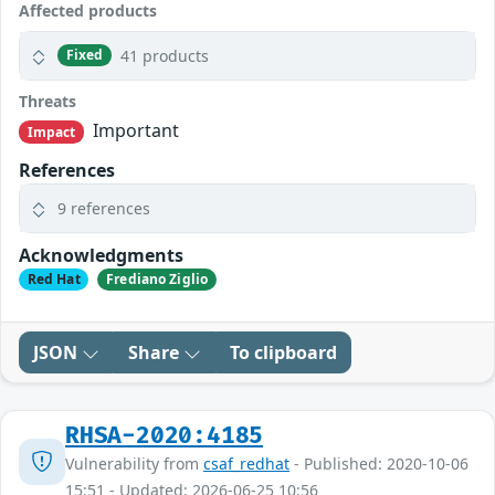
Affected products
41 products
Fixed
Threats
Important
Impact
References
9 references
Acknowledgments
Red Hat
Frediano Ziglio
JSON
Share
To clipboard
RHSA-2020:4185
Vulnerability from
csaf_redhat
- Published: 2020-10-06
15:51 - Updated: 2026-06-25 10:56