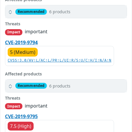
6 products
Recommended
Threats
important
Impact
CVE-2019-9794
5 (Medium)
CVSS:3.0/AV:L/AC:L/PR:L/UI:R/S:U/C:H/I:N/A:N
Affected products
6 products
Recommended
Threats
important
Impact
CVE-2019-9795
7.5 (High)