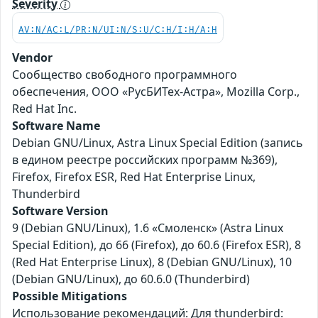
Severity
AV:N/AC:L/PR:N/UI:N/S:U/C:H/I:H/A:H
Vendor
Сообщество свободного программного
обеспечения, ООО «РусБИТех-Астра», Mozilla Corp.,
Red Hat Inc.
Software Name
Debian GNU/Linux, Astra Linux Special Edition (запись
в едином реестре российских программ №369),
Firefox, Firefox ESR, Red Hat Enterprise Linux,
Thunderbird
Software Version
9 (Debian GNU/Linux), 1.6 «Смоленск» (Astra Linux
Special Edition), до 66 (Firefox), до 60.6 (Firefox ESR), 8
(Red Hat Enterprise Linux), 8 (Debian GNU/Linux), 10
(Debian GNU/Linux), до 60.6.0 (Thunderbird)
Possible Mitigations
Использование рекомендаций: Для thunderbird: