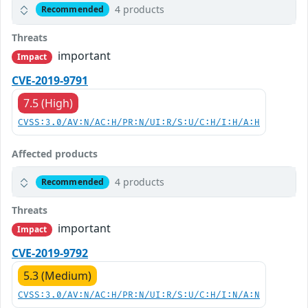
4 products
Recommended
Threats
important
Impact
CVE-2019-9791
7.5 (High)
CVSS:3.0/AV:N/AC:H/PR:N/UI:R/S:U/C:H/I:H/A:H
Affected products
4 products
Recommended
Threats
important
Impact
CVE-2019-9792
5.3 (Medium)
CVSS:3.0/AV:N/AC:H/PR:N/UI:R/S:U/C:H/I:N/A:N