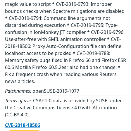
magic value to script * CVE-2019-9793: Improper
bounds checks when Spectre mitigations are disabled
* CVE-2019-9794: Command line arguments not
discarded during execution * CVE-2019-9795: Type-
confusion in IonMonkey JIT compiler * CVE-2019-9796:
Use-after-free with SMIL animation controller * CVE-
2018-18506: Proxy Auto-Configuration file can define
localhost access to be proxied * CVE-2019-9788:
Memory safety bugs fixed in Firefox 66 and Firefox ESR
60.6 Mozilla Firefox 60.5.2esr also had one change: *
Fix a frequent crash when reading various Reuters
news articles.
Patchnames:
openSUSE-2019-1077
Terms of use:
CSAF 2.0 data is provided by SUSE under
the Creative Commons License 4.0 with Attribution
(CC-BY-4.0).
CVE-2018-18506