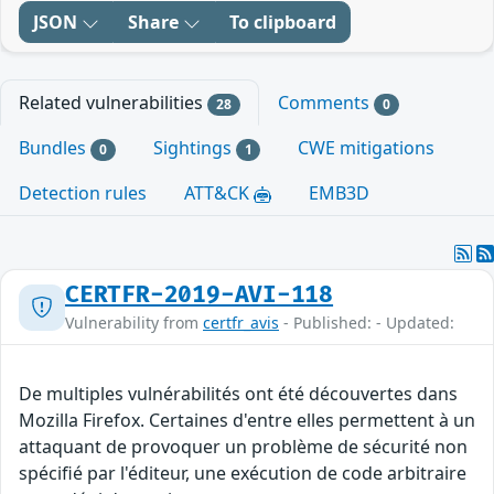
JSON
Share
To clipboard
Related vulnerabilities
Comments
28
0
Bundles
Sightings
CWE mitigations
0
1
Detection rules
ATT&CK
EMB3D
CERTFR-2019-AVI-118
Vulnerability from
certfr_avis
- Published: - Updated:
De multiples vulnérabilités ont été découvertes dans
Mozilla Firefox. Certaines d'entre elles permettent à un
attaquant de provoquer un problème de sécurité non
spécifié par l'éditeur, une exécution de code arbitraire