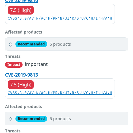
CVE-2019-9810
7.5 (High)
CVSS:3.0/AV:N/AC:H/PR:N/UI:R/S:U/C:H/I:H/A:H
Affected products
6 products
Recommended
Threats
important
Impact
CVE-2019-9813
7.5 (High)
CVSS:3.0/AV:N/AC:H/PR:N/UI:R/S:U/C:H/I:H/A:H
Affected products
6 products
Recommended
Threats