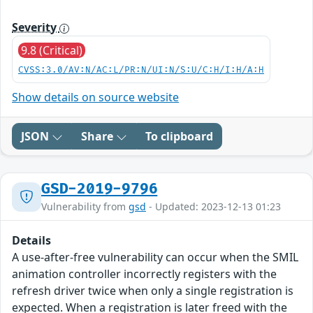
Severity
9.8 (Critical)
CVSS:3.0/AV:N/AC:L/PR:N/UI:N/S:U/C:H/I:H/A:H
Show details on source website
JSON
Share
To clipboard
GSD-2019-9796
Vulnerability from
gsd
- Updated: 2023-12-13 01:23
Details
A use-after-free vulnerability can occur when the SMIL
animation controller incorrectly registers with the
refresh driver twice when only a single registration is
expected. When a registration is later freed with the