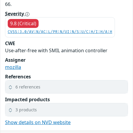
66.
Severity
9.8 (Critical)
CVSS:3.0/AV:N/AC:L/PR:N/UI:N/S:U/C:H/I:H/A:H
CWE
Use-after-free with SMIL animation controller
Assigner
mozilla
References
6 references
Impacted products
3 products
Show details on NVD website