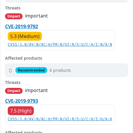
Threats
important
Impact
CVE-2019-9792
5.3 (Medium)
CVSS:3.0/AV:N/AC:H/PR:N/UI:R/S:U/C:H/I:N/A:N
Affected products
6 products
Recommended
Threats
important
Impact
CVE-2019-9793
7.5 (High)
CVSS:3.0/AV:N/AC:H/PR:N/UI:R/S:U/C:H/I:H/A:H
Affected products