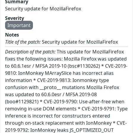
Summary
Security update for MozillaFirefox
Severity
Important
Notes
Title of the patch:
Security update for MozillaFirefox
Description of the patch:
This update for MozillaFirefox
fixes the following issues: Mozilla Firefox was updated
to 60.6.1esr / MFSA 2019-10 (bsc#1130262) * CVE-2019-
9810: IonMonkey MArraySlice has incorrect alias
information * CVE-2019-9813: Ionmonkey type
confusion with __proto__ mutations Mozilla Firefox
was updated to 60.6.0esr / MFSA 2019-08
(boo#1129821) * CVE-2019-9790: Use-after-free when
removing in-use DOM elements * CVE-2019-9791: Type
inference is incorrect for constructors entered
through on-stack replacement with IonMonkey * CVE-
2019-9792: IonMonkey leaks JS_OPTIMIZED_OUT