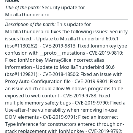
Notes
Title of the patch:
Security update for
MozillaThunderbird
Description of the patch:
This update for
MozillaThunderbird fixes the following issues: Security
issues fixed: - Update to MozillaThunderbird 60.6.1
(bsc#1130262): - CVE-2019-9813: Fixed Ionmonkey type
confusion with __proto__ mutations - CVE-2019-9810:
Fixed IonMonkey MArraySlice incorrect alias
information - Update to MozillaThunderbird 60.6
(bsc#1129821): - CVE-2018-18506: Fixed an issue with
Proxy Auto-Configuration file - CVE-2019-9801: Fixed
an issue which could allow Windows programs to be
exposed to web content - CVE-2019-9788: Fixed
multiple memory safety bugs - CVE-2019-9790: Fixed a
Use-after-free vulnerability when removing in-use
DOM elements - CVE-2019-9791: Fixed an incorrect
Type inference for constructors entered through on-
stack replacement with IonMonkey - CVE-2019-9792: