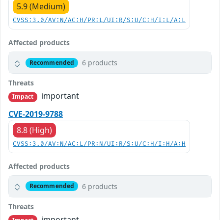
5.9 (Medium)
CVSS:3.0/AV:N/AC:H/PR:L/UI:R/S:U/C:H/I:L/A:L
Affected products
6 products
Recommended
Threats
important
Impact
CVE-2019-9788
8.8 (High)
CVSS:3.0/AV:N/AC:L/PR:N/UI:R/S:U/C:H/I:H/A:H
Affected products
6 products
Recommended
Threats
important