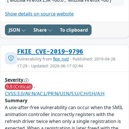
['Mozilla Firefox ESR <60.6', 'Mozilla Firefox <66']
Show details on source website
JSON
Share
To clipboard
FKIE_CVE-2019-9796
Vulnerability from
fkie_nvd
- Published: 2019-04-26
17:29 - Updated: 2026-06-17 02:44
Severity
9.8 (Critical)
-
CVSS:3.0/AV:N/AC:L/PR:N/UI:N/S:U/C:H/I:H/A:H
Summary
A use-after-free vulnerability can occur when the SMIL
animation controller incorrectly registers with the
refresh driver twice when only a single registration is
expected. When a registration is later freed with the