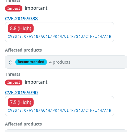
Threats
important
Impact
CVE-2019-9788
8.8 (High)
CVSS:3.0/AV:N/AC:L/PR:N/UI:R/S:U/C:H/I:H/A:H
Affected products
4 products
Recommended
Threats
important
Impact
CVE-2019-9790
7.5 (High)
CVSS:3.0/AV:N/AC:H/PR:N/UI:R/S:U/C:H/I:H/A:H
Affected products