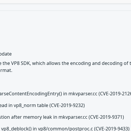
update
de the VP8 SDK, which allows the encoding and decoding o
ormat.
 ParseContentEncodingEntry() in mkvparser.cc (CVE-2019-212
read in vp8_norm table (CVE-2019-9232)
stion after memory leak in mkvparser.cc (CVE-2019-9371)
 in vp8_deblock() in vp8/common/postproc.c (CVE-2019-9433)