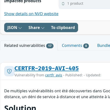
Impacted products
1 product
Show details on NVD website
JSON
Share
To clipboard
Related vulnerabilities
Comments
Bundl
17
0
CERTFR-2019-AVI-405
Vulnerability from
certfr_avis
- Published: - Updated:
De multiples vulnérabilités ont été découvertes dans Goo
distance, un déni de service à distance et une atteinte à 
Solution