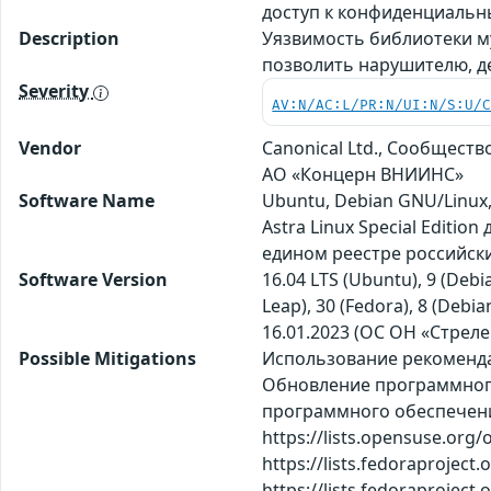
доступ к конфиденциаль
Description
Уязвимость библиотеки му
позволить нарушителю, д
Severity
AV:N/AC:L/PR:N/UI:N/S:U/
Vendor
Canonical Ltd., Сообществ
АО «Концерн ВНИИНС»
Software Name
Ubuntu, Debian GNU/Linux,
Astra Linux Special Editi
едином реестре российск
Software Version
16.04 LTS (Ubuntu), 9 (Debi
Leap), 30 (Fedora), 8 (Debia
16.01.2023 (ОС ОН «Стреле
Possible Mitigations
Использование рекомендац
Обновление программного 
программного обеспечения 
https://lists.opensuse.or
https://lists.fedoraproje
https://lists.fedoraproje