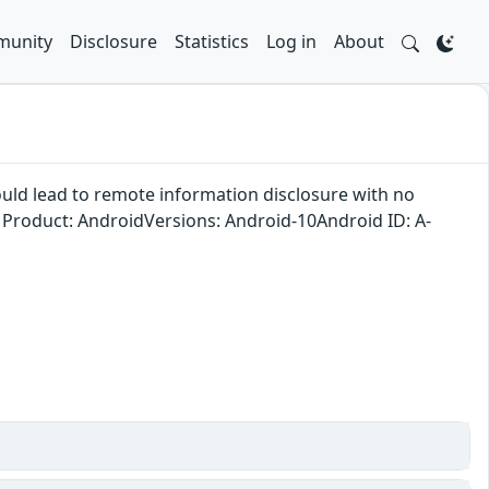
unity
Disclosure
Statistics
Log in
About
could lead to remote information disclosure with no
n. Product: AndroidVersions: Android-10Android ID: A-