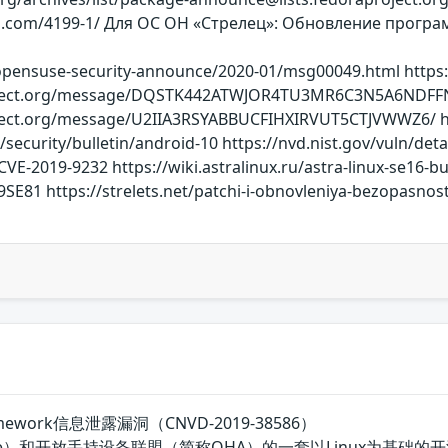
tu.com/4199-1/ Для ОС ОН «Стрелец»: Обновление програм
/opensuse-security-announce/2020-01/msg00049.html https://
ect.org/message/DQSTK442ATWJOR4TU3MR6C3N5A6NDFFN/ http
ject.org/message/U2IIA3RSYABBUCFIHXIRVUT5CTJVWWZ6/ ht
security/bulletin/android-10 https://nvd.nist.gov/vuln/deta
CVE-2019-9232 https://wiki.astralinux.ru/astra-linux-se16-bu
29SE81 https://strelets.net/patchi-i-obnovleniya-bezopasno
Framework信息泄露漏洞（CNVD-2019-38586）
gle）和开放手持设备联盟（简称OHA）的一套以Linux为基础的开