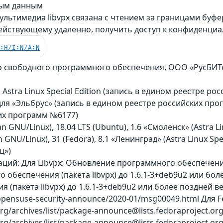
ным данным
льтимедиа libvpx связана с чтением за границами буфе
ействующему удаленно, получить доступ к конфиденц
C:H/I:N/A:N
о свободного программного обеспечения, ООО «РусБИТех-А
 Astra Linux Special Edition (запись в едином реестре р
on для «Эльбрус» (запись в едином реестре российских про
их программ №6177)
an GNU/Linux), 18.04 LTS (Ubuntu), 1.6 «Смоленск» (Astra Li
n GNU/Linux), 31 (Fedora), 8.1 «Ленинград» (Astra Linux Spec
ц»)
ий: Для Libvpx: Обновление программного обеспечения 
обеспечения (пакета libvpx) до 1.6.1-3+deb9u2 или боле
(пакета libvpx) до 1.6.1-3+deb9u2 или более поздней в
g/opensuse-security-announce/2020-01/msg00049.html Для F
ct.org/archives/list/package-announce@lists.fedorapro
ct.org/archives/list/package-announce@lists.fedoraproje