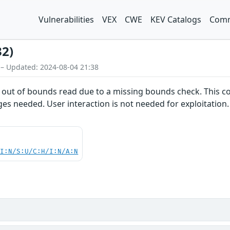
Vulnerabilities
VEX
CWE
KEV Catalogs
Comm
32)
 – Updated: 2024-08-04 21:38
ble out of bounds read due to a missing bounds check. This 
eges needed. User interaction is not needed for exploitatio
UI:N/S:U/C:H/I:N/A:N