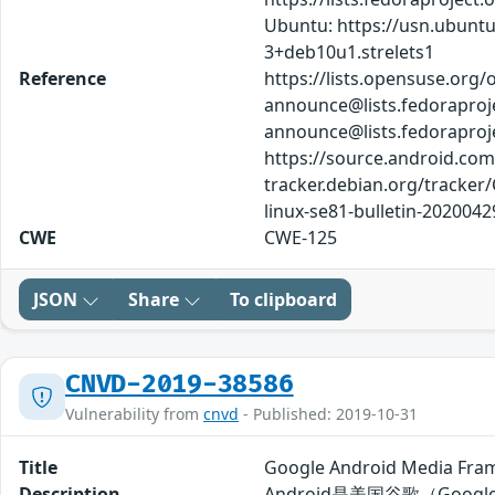
Ubuntu: https://usn.ubun
3+deb10u1.strelets1
Reference
https://lists.opensuse.org
announce@lists.fedoraproj
announce@lists.fedorapro
https://source.android.com/
tracker.debian.org/tracker/
linux-se81-bulletin-202004
CWE
CWE-125
JSON
Share
To clipboard
CNVD-2019-38586
Vulnerability from
cnvd
- Published: 2019-10-31
Title
Google Android Media 
Description
Android是美国谷歌（Goo