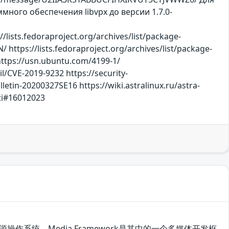
много обеспечения libvpx до версии 1.7.0-
lists.fedoraproject.org/archives/list/package-
s://lists.fedoraproject.org/archives/list/package-
tps://usn.ubuntu.com/4199-1/
il/CVE-2019-9232 https://security-
lletin-20200327SE16 https://wiki.astralinux.ru/astra-
sti#16012023
源操作系统。Media Framework是其中的一个多媒体开发框