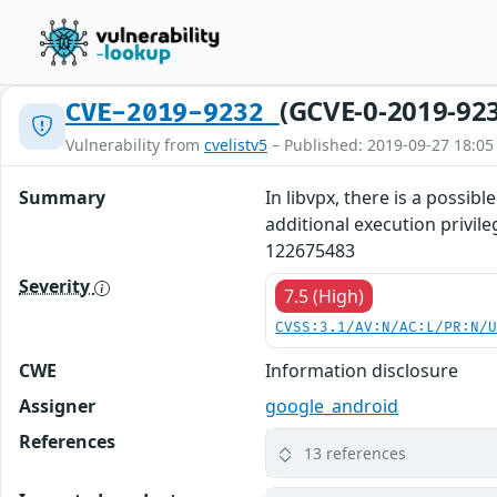
(GCVE-0-2019-92
CVE-2019-9232
Vulnerability from
cvelistv5
– Published: 2019-09-27 18:05
Summary
In libvpx, there is a possi
additional execution privil
122675483
Severity
7.5 (High)
CVSS:3.1/AV:N/AC:L/PR:N/
CWE
Information disclosure
Assigner
google_android
References
13 references