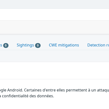
es
Sightings
CWE mitigations
Detection r
0
0
gle Android. Certaines d'entre elles permettent à un attaq
la confidentialité des données.