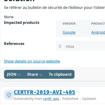
Se référer au bulletin de sécurité de l'éditeur pour l'obt
None
Impacted products
VENDOR
PRODUC
Google
Androi
References
TITLE
Show details on source website
JSON
Share
To clipboard
CERTFR-2019-AVI-405
Vulnerability from
certfr_avis
- Published: - Updated: