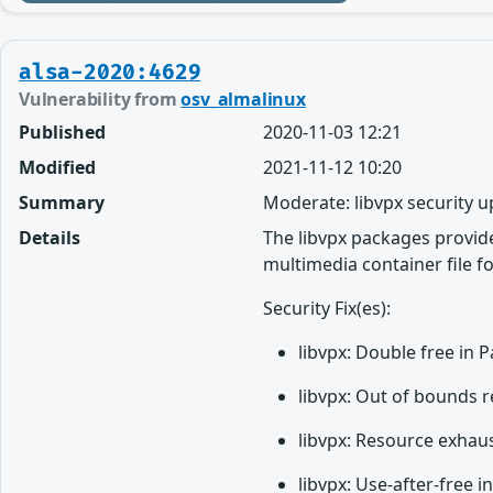
alsa-2020:4629
Vulnerability from
osv_almalinux
Published
2020-11-03 12:21
Modified
2021-11-12 10:20
Summary
Moderate: libvpx security 
Details
The libvpx packages provi
multimedia container file f
Security Fix(es):
libvpx: Double free in
libvpx: Out of bounds 
libvpx: Resource exhau
libvpx: Use-after-free