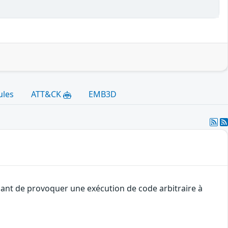
ules
ATT&CK
EMB3D
uant de provoquer une exécution de code arbitraire à