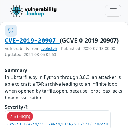
(GCVE-0-2019-20907)
CVE-2019-20907
Vulnerability from
cvelistv5
– Published: 2020-07-13 00:00 –
Updated: 2024-08-05 02:53
Summary
In Lib/tarfile.py in Python through 3.8.3, an attacker is
able to craft a TAR archive leading to an infinite loop
when opened by tarfile.open, because _proc_pax lacks
header validation.
Severity
7.5 (High)
CVSS:3.1/AV:N/AC:L/PR:N/UI:N/S:U/C:N/I:N/A:H