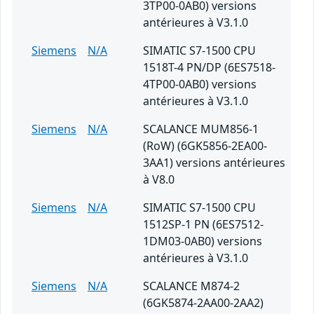
3TP00-0AB0) versions
antérieures à V3.1.0
Siemens
N/A
SIMATIC S7-1500 CPU
1518T-4 PN/DP (6ES7518-
4TP00-0AB0) versions
antérieures à V3.1.0
Siemens
N/A
SCALANCE MUM856-1
(RoW) (6GK5856-2EA00-
3AA1) versions antérieures
à V8.0
Siemens
N/A
SIMATIC S7-1500 CPU
1512SP-1 PN (6ES7512-
1DM03-0AB0) versions
antérieures à V3.1.0
Siemens
N/A
SCALANCE M874-2
(6GK5874-2AA00-2AA2)