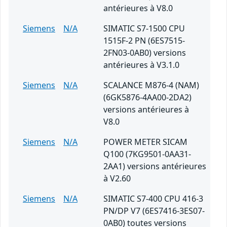
antérieures à V8.0
Siemens
N/A
SIMATIC S7-1500 CPU
1515F-2 PN (6ES7515-
2FN03-0AB0) versions
antérieures à V3.1.0
Siemens
N/A
SCALANCE M876-4 (NAM)
(6GK5876-4AA00-2DA2)
versions antérieures à
V8.0
Siemens
N/A
POWER METER SICAM
Q100 (7KG9501-0AA31-
2AA1) versions antérieures
à V2.60
Siemens
N/A
SIMATIC S7-400 CPU 416-3
PN/DP V7 (6ES7416-3ES07-
0AB0) toutes versions