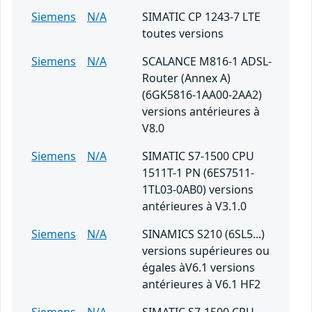
Siemens
N/A
SIMATIC CP 1243-7 LTE
toutes versions
Siemens
N/A
SCALANCE M816-1 ADSL-
Router (Annex A)
(6GK5816-1AA00-2AA2)
versions antérieures à
V8.0
Siemens
N/A
SIMATIC S7-1500 CPU
1511T-1 PN (6ES7511-
1TL03-0AB0) versions
antérieures à V3.1.0
Siemens
N/A
SINAMICS S210 (6SL5...)
versions supérieures ou
égales àV6.1 versions
antérieures à V6.1 HF2