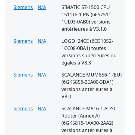
Siemens
N/A
SIMATIC S7-1500 CPU
1511TF-1 PN (6ES7511-
1UL03-0AB0) versions
antérieures à V3.1.0
Siemens
N/A
LOGO! 24CE (6ED1052-
1CC08-0BA1) toutes
versions supérieures ou
égales à V8.3
Siemens
N/A
SCALANCE MUM856-1 (EU)
(6GK5856-2EA00-3DA1)
versions antérieures à
V8.0
Siemens
N/A
SCALANCE M816-1 ADSL-
Router (Annex A)
(6GK5816-1AA00-2AA2)
versions antérieures à