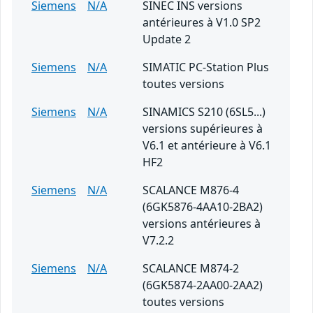
Siemens
N/A
SINEC INS versions
antérieures à V1.0 SP2
Update 2
Siemens
N/A
SIMATIC PC-Station Plus
toutes versions
Siemens
N/A
SINAMICS S210 (6SL5...)
versions supérieures à
V6.1 et antérieure à V6.1
HF2
Siemens
N/A
SCALANCE M876-4
(6GK5876-4AA10-2BA2)
versions antérieures à
V7.2.2
Siemens
N/A
SCALANCE M874-2
(6GK5874-2AA00-2AA2)
toutes versions