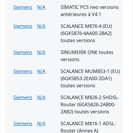
Siemens
N/A
SIMATIC PCS neo versions
antérieures à V4.1
Siemens
N/A
SCALANCE M876-4 (EU)
(6GK5876-4AA00-2BA2)
toutes versions
Siemens
N/A
SINUMERIK ONE toutes
versions
Siemens
N/A
SCALANCE MUM853-1 (EU)
(6GK5853-2EA00-2DA1)
toutes versions
Siemens
N/A
SCALANCE M826-2 SHDSL-
Router (6GK5826-2AB00-
2AB2) toutes versions
Siemens
N/A
SCALANCE M816-1 ADSL-
Router (Annex A)