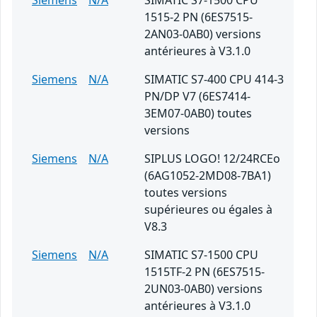
Siemens
N/A
SIMATIC S7-1500 CPU
1515-2 PN (6ES7515-
2AN03-0AB0) versions
antérieures à V3.1.0
Siemens
N/A
SIMATIC S7-400 CPU 414-3
PN/DP V7 (6ES7414-
3EM07-0AB0) toutes
versions
Siemens
N/A
SIPLUS LOGO! 12/24RCEo
(6AG1052-2MD08-7BA1)
toutes versions
supérieures ou égales à
V8.3
Siemens
N/A
SIMATIC S7-1500 CPU
1515TF-2 PN (6ES7515-
2UN03-0AB0) versions
antérieures à V3.1.0