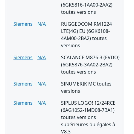
(6GK5816-1AA00-2AA2)
toutes versions
Siemens
N/A
RUGGEDCOM RM1224
LTE(4G) EU (6GK6108-
4AM00-2BA2) toutes
versions
Siemens
N/A
SCALANCE M876-3 (EVDO)
(6GK5876-3AA02-2BA2)
toutes versions
Siemens
N/A
SINUMERIK MC toutes
versions
Siemens
N/A
SIPLUS LOGO! 12/24RCE
(6AG1052-1MD08-7BA1)
toutes versions
supérieures ou égales à
V8.3