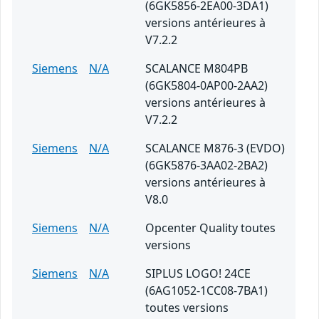
(6GK5856-2EA00-3DA1)
versions antérieures à
V7.2.2
Siemens
N/A
SCALANCE M804PB
(6GK5804-0AP00-2AA2)
versions antérieures à
V7.2.2
Siemens
N/A
SCALANCE M876-3 (EVDO)
(6GK5876-3AA02-2BA2)
versions antérieures à
V8.0
Siemens
N/A
Opcenter Quality toutes
versions
Siemens
N/A
SIPLUS LOGO! 24CE
(6AG1052-1CC08-7BA1)
toutes versions