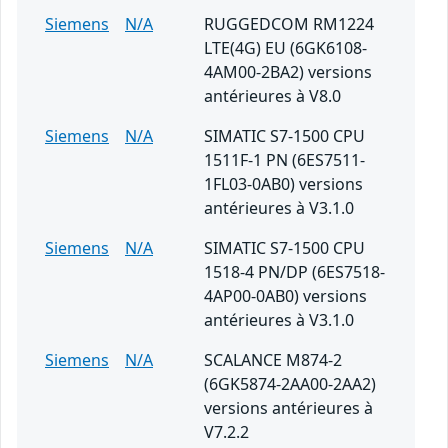
Siemens
N/A
RUGGEDCOM RM1224
LTE(4G) EU (6GK6108-
4AM00-2BA2) versions
antérieures à V8.0
Siemens
N/A
SIMATIC S7-1500 CPU
1511F-1 PN (6ES7511-
1FL03-0AB0) versions
antérieures à V3.1.0
Siemens
N/A
SIMATIC S7-1500 CPU
1518-4 PN/DP (6ES7518-
4AP00-0AB0) versions
antérieures à V3.1.0
Siemens
N/A
SCALANCE M874-2
(6GK5874-2AA00-2AA2)
versions antérieures à
V7.2.2