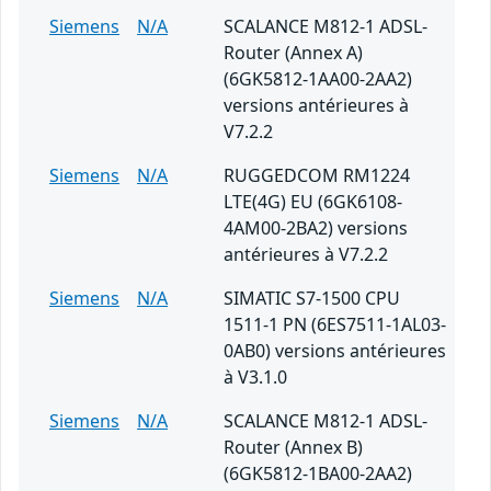
Siemens
N/A
SCALANCE M812-1 ADSL-
Router (Annex A)
(6GK5812-1AA00-2AA2)
versions antérieures à
V7.2.2
Siemens
N/A
RUGGEDCOM RM1224
LTE(4G) EU (6GK6108-
4AM00-2BA2) versions
antérieures à V7.2.2
Siemens
N/A
SIMATIC S7-1500 CPU
1511-1 PN (6ES7511-1AL03-
0AB0) versions antérieures
à V3.1.0
Siemens
N/A
SCALANCE M812-1 ADSL-
Router (Annex B)
(6GK5812-1BA00-2AA2)