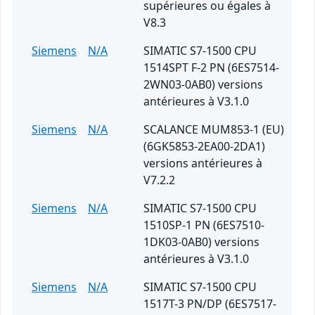
supérieures ou égales à
V8.3
Siemens
N/A
SIMATIC S7-1500 CPU
1514SPT F-2 PN (6ES7514-
2WN03-0AB0) versions
antérieures à V3.1.0
Siemens
N/A
SCALANCE MUM853-1 (EU)
(6GK5853-2EA00-2DA1)
versions antérieures à
V7.2.2
Siemens
N/A
SIMATIC S7-1500 CPU
1510SP-1 PN (6ES7510-
1DK03-0AB0) versions
antérieures à V3.1.0
Siemens
N/A
SIMATIC S7-1500 CPU
1517T-3 PN/DP (6ES7517-