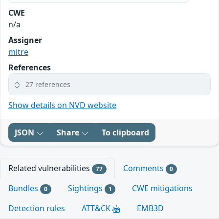
CWE
n/a
Assigner
mitre
References
27 references
Show details on NVD website
JSON
Share
To clipboard
Related vulnerabilities
Comments
77
0
Bundles
Sightings
CWE mitigations
0
1
Detection rules
ATT&CK
EMB3D