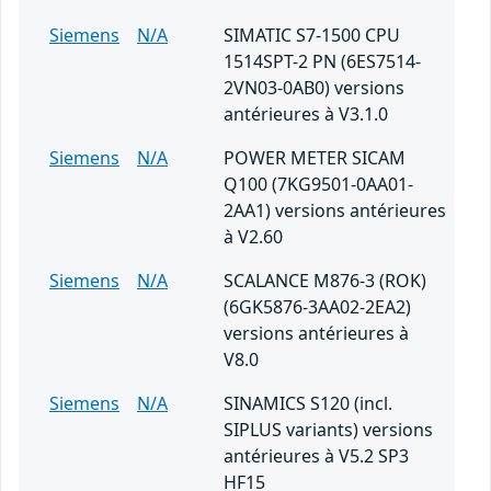
Siemens
N/A
SIMATIC S7-1500 CPU
1514SPT-2 PN (6ES7514-
2VN03-0AB0) versions
antérieures à V3.1.0
Siemens
N/A
POWER METER SICAM
Q100 (7KG9501-0AA01-
2AA1) versions antérieures
à V2.60
Siemens
N/A
SCALANCE M876-3 (ROK)
(6GK5876-3AA02-2EA2)
versions antérieures à
V8.0
Siemens
N/A
SINAMICS S120 (incl.
SIPLUS variants) versions
antérieures à V5.2 SP3
HF15