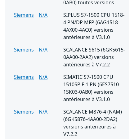
0AB0) toutes versions
Siemens
N/A
SIPLUS S7-1500 CPU 1518-
4 PN/DP MFP (6AG1518-
4AX00-4AC0) versions
antérieures à V3.1.0
Siemens
N/A
SCALANCE S615 (6GK5615-
0AA00-2AA2) versions
antérieures à V7.2.2
Siemens
N/A
SIMATIC S7-1500 CPU
1510SP F-1 PN (6ES7510-
1SK03-0AB0) versions
antérieures à V3.1.0
Siemens
N/A
SCALANCE M876-4 (NAM)
(6GK5876-4AA00-2DA2)
versions antérieures à
V7.2.2