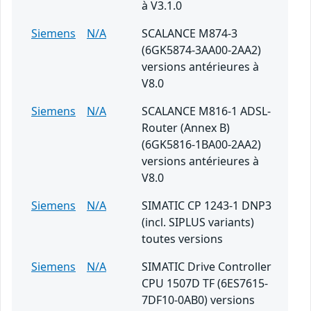
à V3.1.0
Siemens
N/A
SCALANCE M874-3
(6GK5874-3AA00-2AA2)
versions antérieures à
V8.0
Siemens
N/A
SCALANCE M816-1 ADSL-
Router (Annex B)
(6GK5816-1BA00-2AA2)
versions antérieures à
V8.0
Siemens
N/A
SIMATIC CP 1243-1 DNP3
(incl. SIPLUS variants)
toutes versions
Siemens
N/A
SIMATIC Drive Controller
CPU 1507D TF (6ES7615-
7DF10-0AB0) versions