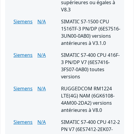
supérieures ou égales à
V8.3
Siemens
N/A
SIMATIC S7-1500 CPU
1516TF-3 PN/DP (6ES7516-
3UN00-0AB0) versions
antérieures à V3.1.0
Siemens
N/A
SIMATIC S7-400 CPU 416F-
3 PN/DP V7 (6ES7416-
3FS07-0AB0) toutes
versions
Siemens
N/A
RUGGEDCOM RM1224
LTE(4G) NAM (6GK6108-
4AM00-2DA2) versions
antérieures à V8.0
Siemens
N/A
SIMATIC S7-400 CPU 412-2
PN V7 (6ES7412-2EK07-