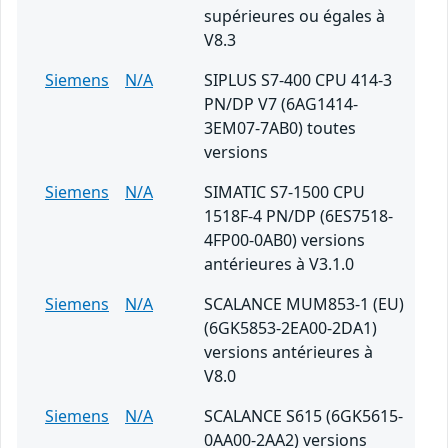
supérieures ou égales à
V8.3
Siemens
N/A
SIPLUS S7-400 CPU 414-3
PN/DP V7 (6AG1414-
3EM07-7AB0) toutes
versions
Siemens
N/A
SIMATIC S7-1500 CPU
1518F-4 PN/DP (6ES7518-
4FP00-0AB0) versions
antérieures à V3.1.0
Siemens
N/A
SCALANCE MUM853-1 (EU)
(6GK5853-2EA00-2DA1)
versions antérieures à
V8.0
Siemens
N/A
SCALANCE S615 (6GK5615-
0AA00-2AA2) versions