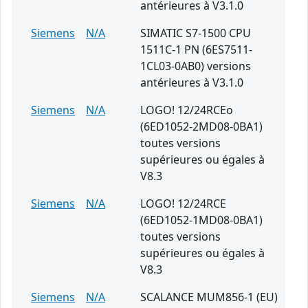
antérieures à V3.1.0
Siemens
N/A
SIMATIC S7-1500 CPU
1511C-1 PN (6ES7511-
1CL03-0AB0) versions
antérieures à V3.1.0
Siemens
N/A
LOGO! 12/24RCEo
(6ED1052-2MD08-0BA1)
toutes versions
supérieures ou égales à
V8.3
Siemens
N/A
LOGO! 12/24RCE
(6ED1052-1MD08-0BA1)
toutes versions
supérieures ou égales à
V8.3
Siemens
N/A
SCALANCE MUM856-1 (EU)