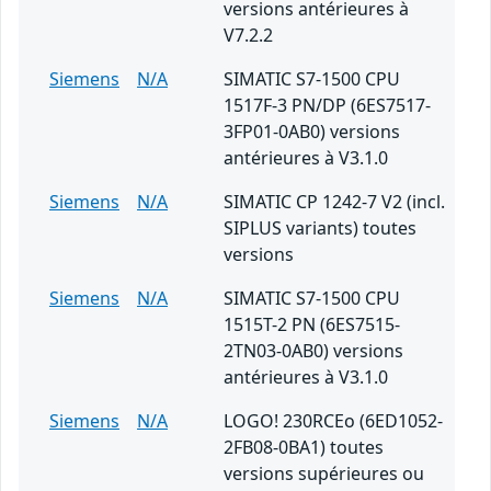
versions antérieures à
V7.2.2
Siemens
N/A
SIMATIC S7-1500 CPU
1517F-3 PN/DP (6ES7517-
3FP01-0AB0) versions
antérieures à V3.1.0
Siemens
N/A
SIMATIC CP 1242-7 V2 (incl.
SIPLUS variants) toutes
versions
Siemens
N/A
SIMATIC S7-1500 CPU
1515T-2 PN (6ES7515-
2TN03-0AB0) versions
antérieures à V3.1.0
Siemens
N/A
LOGO! 230RCEo (6ED1052-
2FB08-0BA1) toutes
versions supérieures ou