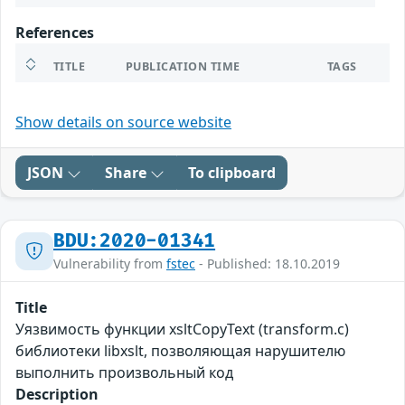
References
TITLE
PUBLICATION TIME
TAGS
Show details on source website
JSON
Share
To clipboard
BDU:2020-01341
Vulnerability from
fstec
- Published: 18.10.2019
Title
Уязвимость функции xsltCopyText (transform.c)
библиотеки libxslt, позволяющая нарушителю
выполнить произвольный код
Description