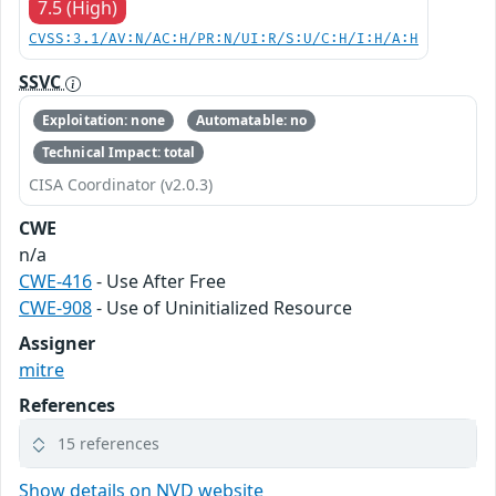
7.5 (High)
CVSS:3.1/AV:N/AC:H/PR:N/UI:R/S:U/C:H/I:H/A:H
SSVC
Exploitation: none
Automatable: no
Technical Impact: total
CISA Coordinator (v2.0.3)
CWE
n/a
CWE-416
- Use After Free
CWE-908
- Use of Uninitialized Resource
Assigner
mitre
References
15 references
Show details on NVD website