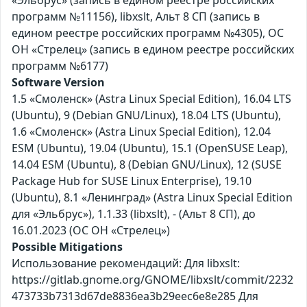
«Эльбрус» (запись в едином реестре российских
программ №11156), libxslt, Альт 8 СП (запись в
едином реестре российских программ №4305), ОС
ОН «Стрелец» (запись в едином реестре российских
программ №6177)
Software Version
1.5 «Смоленск» (Astra Linux Special Edition), 16.04 LTS
(Ubuntu), 9 (Debian GNU/Linux), 18.04 LTS (Ubuntu),
1.6 «Смоленск» (Astra Linux Special Edition), 12.04
ESM (Ubuntu), 19.04 (Ubuntu), 15.1 (OpenSUSE Leap),
14.04 ESM (Ubuntu), 8 (Debian GNU/Linux), 12 (SUSE
Package Hub for SUSE Linux Enterprise), 19.10
(Ubuntu), 8.1 «Ленинград» (Astra Linux Special Edition
для «Эльбрус»), 1.1.33 (libxslt), - (Альт 8 СП), до
16.01.2023 (ОС ОН «Стрелец»)
Possible Mitigations
Использование рекомендаций: Для libxslt:
https://gitlab.gnome.org/GNOME/libxslt/commit/2232
473733b7313d67de8836ea3b29eec6e8e285 Для