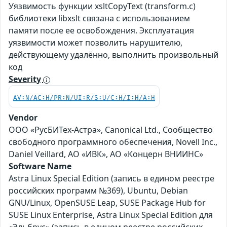
Уязвимость функции xsltCopyText (transform.c)
библиотеки libxslt связана с использованием
памяти после ее освобождения. Эксплуатация
уязвимости может позволить нарушителю,
действующему удалённо, выполнить произвольный
код
Severity
AV:N/AC:H/PR:N/UI:R/S:U/C:H/I:H/A:H
Vendor
ООО «РусБИТех-Астра», Canonical Ltd., Сообщество
свободного программного обеспечения, Novell Inc.,
Daniel Veillard, АО «ИВК», АО «Концерн ВНИИНС»
Software Name
Astra Linux Special Edition (запись в едином реестре
российских программ №369), Ubuntu, Debian
GNU/Linux, OpenSUSE Leap, SUSE Package Hub for
SUSE Linux Enterprise, Astra Linux Special Edition для