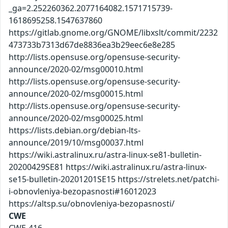
_ga=2.252260362.2077164082.1571715739-
1618695258.1547637860
https://gitlab.gnome.org/GNOME/libxslt/commit/2232
473733b7313d67de8836ea3b29eec6e8e285
http://lists.opensuse.org/opensuse-security-
announce/2020-02/msg00010.html
http://lists.opensuse.org/opensuse-security-
announce/2020-02/msg00015.html
http://lists.opensuse.org/opensuse-security-
announce/2020-02/msg00025.html
https://lists.debian.org/debian-lts-
announce/2019/10/msg00037.html
https://wiki.astralinux.ru/astra-linux-se81-bulletin-
20200429SE81 https://wiki.astralinux.ru/astra-linux-
se15-bulletin-20201201SE15 https://strelets.net/patchi-
i-obnovleniya-bezopasnosti#16012023
https://altsp.su/obnovleniya-bezopasnosti/
CWE