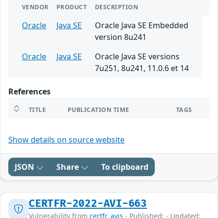
VENDOR
PRODUCT
DESCRIPTION
Oracle
Java SE
Oracle Java SE Embedded
version 8u241
Oracle
Java SE
Oracle Java SE versions
7u251, 8u241, 11.0.6 et 14
References
TITLE
PUBLICATION TIME
TAGS
Show details on source website
JSON
Share
To clipboard
CERTFR-2022-AVI-663
Vulnerability from
certfr_avis
- Published: - Updated: