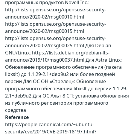
программных продуктов Novell Inc.:
http://lists.opensuse.org/opensuse-security-
announce/2020-02/msg00010.html
http://lists.opensuse.org/opensuse-security-
announce/2020-02/msg00015.html
http://lists.opensuse.org/opensuse-security-
announce/2020-02/msg00025.html Для Debian
GNU/Linux: https://lists.debian.org/debian-lts-
announce/2019/10/msg00037.html Для Astra Linux:
Обновление программного обеспечения (пакета
libxslt) до 1.1.29-2.1+deb9u2 или более поздней
версии Для ОС ОН «Стрелец»: Обновление
программного обеспечения libxslt до версии 1.1.29-
2.1+deb9u2 Для ОС Альт 8 СП: установка обновления
из публичного репозитория программного
средства
Reference
https://people.canonical.com/~ubuntu-
security/cve/2019/CVE-2019-18197.html?