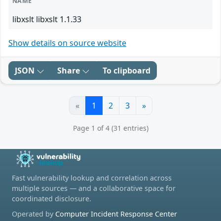
NAME
libxslt libxslt 1.1.33
Show details on source website
JSON
Share
To clipboard
«
1
2
3
»
Page 1 of 4 (31 entries)
Fast vulnerability lookup and correlation across
multiple sources — and a collaborative space for
coordinated disclosure.
Operated by
Computer Incident Response Center