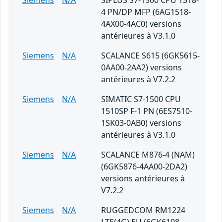
Siemens
N/A
SIPLUS S7-1500 CPU 1518-
4 PN/DP MFP (6AG1518-
4AX00-4AC0) versions
antérieures à V3.1.0
Siemens
N/A
SCALANCE S615 (6GK5615-
0AA00-2AA2) versions
antérieures à V7.2.2
Siemens
N/A
SIMATIC S7-1500 CPU
1510SP F-1 PN (6ES7510-
1SK03-0AB0) versions
antérieures à V3.1.0
Siemens
N/A
SCALANCE M876-4 (NAM)
(6GK5876-4AA00-2DA2)
versions antérieures à
V7.2.2
Siemens
N/A
RUGGEDCOM RM1224