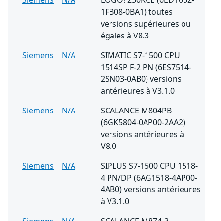
Siemens
N/A
LOGO! 230RCE (6ED1052-
1FB08-0BA1) toutes
versions supérieures ou
égales à V8.3
Siemens
N/A
SIMATIC S7-1500 CPU
1514SP F-2 PN (6ES7514-
2SN03-0AB0) versions
antérieures à V3.1.0
Siemens
N/A
SCALANCE M804PB
(6GK5804-0AP00-2AA2)
versions antérieures à
V8.0
Siemens
N/A
SIPLUS S7-1500 CPU 1518-
4 PN/DP (6AG1518-4AP00-
4AB0) versions antérieures
à V3.1.0