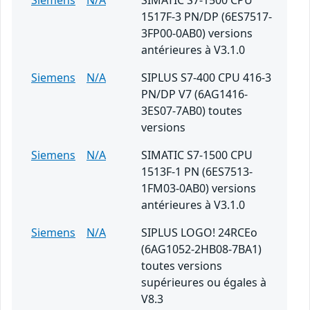
Siemens
N/A
SIMATIC S7-1500 CPU
1517F-3 PN/DP (6ES7517-
3FP00-0AB0) versions
antérieures à V3.1.0
Siemens
N/A
SIPLUS S7-400 CPU 416-3
PN/DP V7 (6AG1416-
3ES07-7AB0) toutes
versions
Siemens
N/A
SIMATIC S7-1500 CPU
1513F-1 PN (6ES7513-
1FM03-0AB0) versions
antérieures à V3.1.0
Siemens
N/A
SIPLUS LOGO! 24RCEo
(6AG1052-2HB08-7BA1)
toutes versions
supérieures ou égales à
V8.3