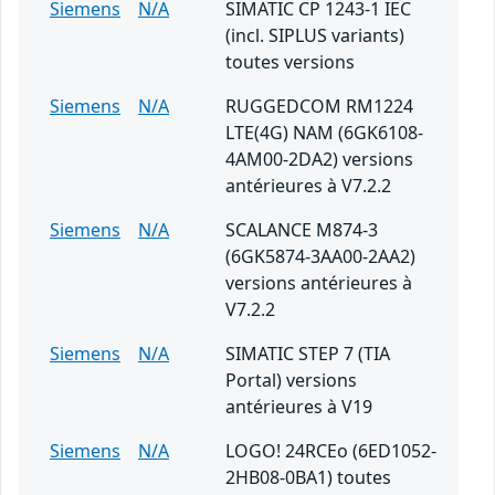
Siemens
N/A
SIMATIC CP 1243-1 IEC
(incl. SIPLUS variants)
toutes versions
Siemens
N/A
RUGGEDCOM RM1224
LTE(4G) NAM (6GK6108-
4AM00-2DA2) versions
antérieures à V7.2.2
Siemens
N/A
SCALANCE M874-3
(6GK5874-3AA00-2AA2)
versions antérieures à
V7.2.2
Siemens
N/A
SIMATIC STEP 7 (TIA
Portal) versions
antérieures à V19
Siemens
N/A
LOGO! 24RCEo (6ED1052-
2HB08-0BA1) toutes