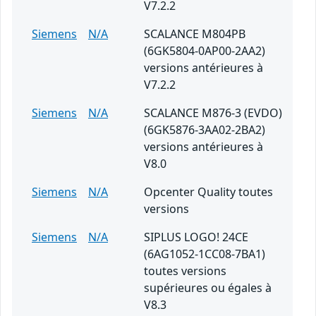
V7.2.2
Siemens
N/A
SCALANCE M804PB
(6GK5804-0AP00-2AA2)
versions antérieures à
V7.2.2
Siemens
N/A
SCALANCE M876-3 (EVDO)
(6GK5876-3AA02-2BA2)
versions antérieures à
V8.0
Siemens
N/A
Opcenter Quality toutes
versions
Siemens
N/A
SIPLUS LOGO! 24CE
(6AG1052-1CC08-7BA1)
toutes versions
supérieures ou égales à
V8.3