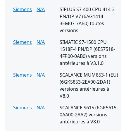
Siemens
N/A
SIPLUS S7-400 CPU 414-3
PN/DP V7 (6AG1414-
3EM07-7AB0) toutes
versions
Siemens
N/A
SIMATIC S7-1500 CPU
1518F-4 PN/DP (6ES7518-
4FP00-0AB0) versions
antérieures à V3.1.0
Siemens
N/A
SCALANCE MUM853-1 (EU)
(6GK5853-2EA00-2DA1)
versions antérieures à
V8.0
Siemens
N/A
SCALANCE S615 (6GK5615-
0AA00-2AA2) versions
antérieures à V8.0