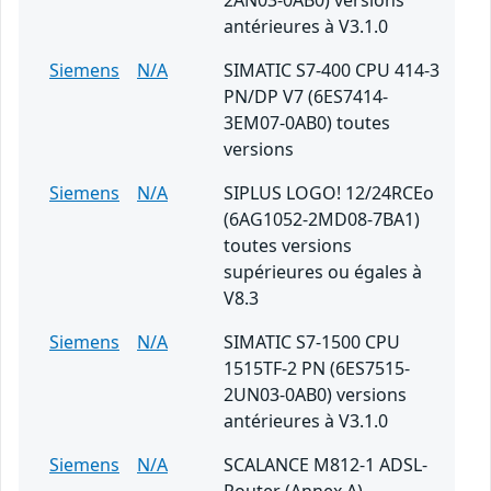
2AN03-0AB0) versions
antérieures à V3.1.0
Siemens
N/A
SIMATIC S7-400 CPU 414-3
PN/DP V7 (6ES7414-
3EM07-0AB0) toutes
versions
Siemens
N/A
SIPLUS LOGO! 12/24RCEo
(6AG1052-2MD08-7BA1)
toutes versions
supérieures ou égales à
V8.3
Siemens
N/A
SIMATIC S7-1500 CPU
1515TF-2 PN (6ES7515-
2UN03-0AB0) versions
antérieures à V3.1.0
Siemens
N/A
SCALANCE M812-1 ADSL-