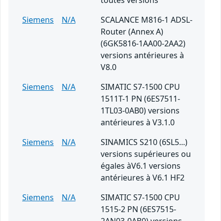
toutes versions
Siemens
N/A
SCALANCE M816-1 ADSL-
Router (Annex A)
(6GK5816-1AA00-2AA2)
versions antérieures à
V8.0
Siemens
N/A
SIMATIC S7-1500 CPU
1511T-1 PN (6ES7511-
1TL03-0AB0) versions
antérieures à V3.1.0
Siemens
N/A
SINAMICS S210 (6SL5...)
versions supérieures ou
égales àV6.1 versions
antérieures à V6.1 HF2
Siemens
N/A
SIMATIC S7-1500 CPU
1515-2 PN (6ES7515-