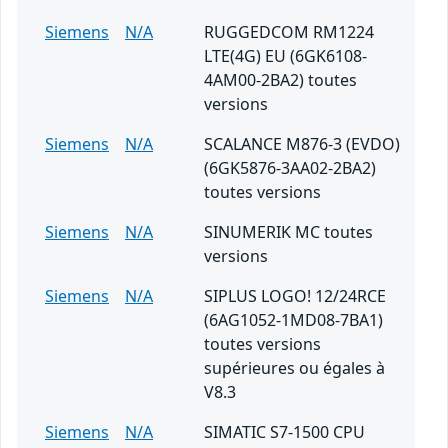
Siemens
N/A
RUGGEDCOM RM1224
LTE(4G) EU (6GK6108-
4AM00-2BA2) toutes
versions
Siemens
N/A
SCALANCE M876-3 (EVDO)
(6GK5876-3AA02-2BA2)
toutes versions
Siemens
N/A
SINUMERIK MC toutes
versions
Siemens
N/A
SIPLUS LOGO! 12/24RCE
(6AG1052-1MD08-7BA1)
toutes versions
supérieures ou égales à
V8.3
Siemens
N/A
SIMATIC S7-1500 CPU