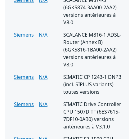
Siemens
N/A
SCALANCE M874-3
(6GK5874-3AA00-2AA2)
versions antérieures à
V8.0
Siemens
N/A
SCALANCE M816-1 ADSL-
Router (Annex B)
(6GK5816-1BA00-2AA2)
versions antérieures à
V8.0
Siemens
N/A
SIMATIC CP 1243-1 DNP3
(incl. SIPLUS variants)
toutes versions
Siemens
N/A
SIMATIC Drive Controller
CPU 1507D TF (6ES7615-
7DF10-0AB0) versions
antérieures à V3.1.0