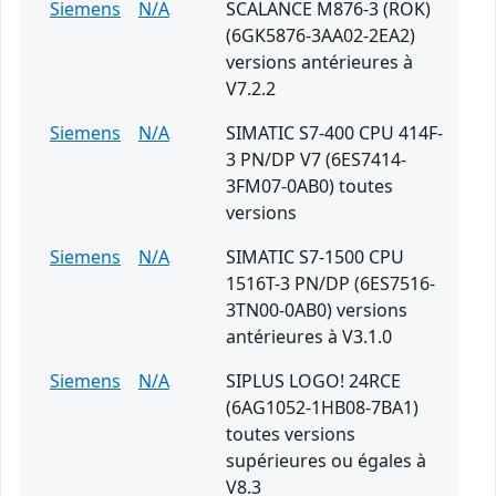
Siemens
N/A
SCALANCE M876-3 (ROK)
(6GK5876-3AA02-2EA2)
versions antérieures à
V7.2.2
Siemens
N/A
SIMATIC S7-400 CPU 414F-
3 PN/DP V7 (6ES7414-
3FM07-0AB0) toutes
versions
Siemens
N/A
SIMATIC S7-1500 CPU
1516T-3 PN/DP (6ES7516-
3TN00-0AB0) versions
antérieures à V3.1.0
Siemens
N/A
SIPLUS LOGO! 24RCE
(6AG1052-1HB08-7BA1)
toutes versions
supérieures ou égales à
V8.3