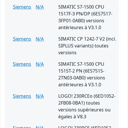
Siemens
N/A
SIMATIC S7-1500 CPU
1517F-3 PN/DP (6ES7517-
3FP01-0AB0) versions
antérieures à V3.1.0
Siemens
N/A
SIMATIC CP 1242-7 V2 (incl.
SIPLUS variants) toutes
versions
Siemens
N/A
SIMATIC S7-1500 CPU
1515T-2 PN (6ES7515-
2TN03-0AB0) versions
antérieures à V3.1.0
Siemens
N/A
LOGO! 230RCEo (6ED1052-
2FB08-0BA1) toutes
versions supérieures ou
égales à V8.3