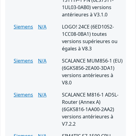
1511TF-1 PN (6ES7511-
1UL03-0AB0) versions
antérieures à V3.1.0
Siemens
N/A
LOGO! 24CE (6ED1052-
1CC08-0BA1) toutes
versions supérieures ou
égales à V8.3
Siemens
N/A
SCALANCE MUM856-1 (EU)
(6GK5856-2EA00-3DA1)
versions antérieures à
V8.0
Siemens
N/A
SCALANCE M816-1 ADSL-
Router (Annex A)
(6GK5816-1AA00-2AA2)
versions antérieures à
V7.2.2