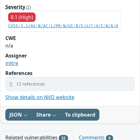
Severity
8.1 (High)
CVSS:3.1/AV:N/AC:L/PR:N/UI:R/S:U/C:H/I:N/A:H
CWE
n/a
Assigner
mitre
References
12 references
Show details on NVD website
JSON
Share
To clipboard
Related vulnerabilities
Comments
32
0