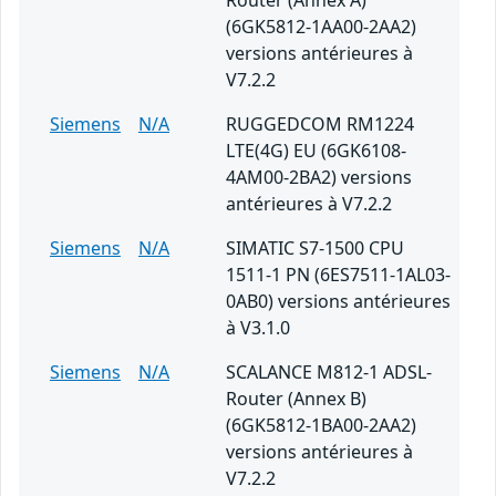
Router (Annex A)
(6GK5812-1AA00-2AA2)
versions antérieures à
V7.2.2
Siemens
N/A
RUGGEDCOM RM1224
LTE(4G) EU (6GK6108-
4AM00-2BA2) versions
antérieures à V7.2.2
Siemens
N/A
SIMATIC S7-1500 CPU
1511-1 PN (6ES7511-1AL03-
0AB0) versions antérieures
à V3.1.0
Siemens
N/A
SCALANCE M812-1 ADSL-
Router (Annex B)
(6GK5812-1BA00-2AA2)
versions antérieures à
V7.2.2