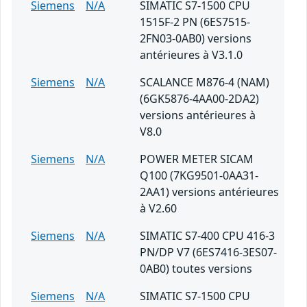
Siemens
N/A
SIMATIC S7-1500 CPU
1515F-2 PN (6ES7515-
2FN03-0AB0) versions
antérieures à V3.1.0
Siemens
N/A
SCALANCE M876-4 (NAM)
(6GK5876-4AA00-2DA2)
versions antérieures à
V8.0
Siemens
N/A
POWER METER SICAM
Q100 (7KG9501-0AA31-
2AA1) versions antérieures
à V2.60
Siemens
N/A
SIMATIC S7-400 CPU 416-3
PN/DP V7 (6ES7416-3ES07-
0AB0) toutes versions
Siemens
N/A
SIMATIC S7-1500 CPU