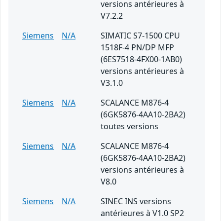
versions antérieures à
V7.2.2
Siemens
N/A
SIMATIC S7-1500 CPU
1518F-4 PN/DP MFP
(6ES7518-4FX00-1AB0)
versions antérieures à
V3.1.0
Siemens
N/A
SCALANCE M876-4
(6GK5876-4AA10-2BA2)
toutes versions
Siemens
N/A
SCALANCE M876-4
(6GK5876-4AA10-2BA2)
versions antérieures à
V8.0
Siemens
N/A
SINEC INS versions
antérieures à V1.0 SP2