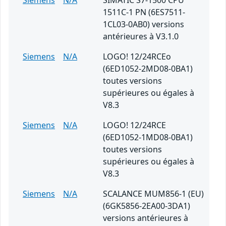
Siemens
N/A
SIMATIC S7-1500 CPU
1511C-1 PN (6ES7511-
1CL03-0AB0) versions
antérieures à V3.1.0
Siemens
N/A
LOGO! 12/24RCEo
(6ED1052-2MD08-0BA1)
toutes versions
supérieures ou égales à
V8.3
Siemens
N/A
LOGO! 12/24RCE
(6ED1052-1MD08-0BA1)
toutes versions
supérieures ou égales à
V8.3
Siemens
N/A
SCALANCE MUM856-1 (EU)
(6GK5856-2EA00-3DA1)
versions antérieures à