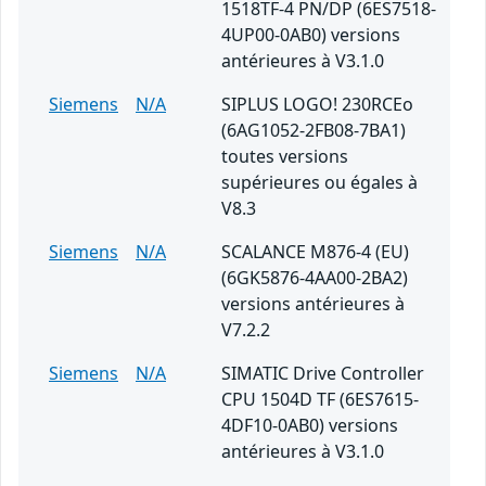
1518TF-4 PN/DP (6ES7518-
4UP00-0AB0) versions
antérieures à V3.1.0
Siemens
N/A
SIPLUS LOGO! 230RCEo
(6AG1052-2FB08-7BA1)
toutes versions
supérieures ou égales à
V8.3
Siemens
N/A
SCALANCE M876-4 (EU)
(6GK5876-4AA00-2BA2)
versions antérieures à
V7.2.2
Siemens
N/A
SIMATIC Drive Controller
CPU 1504D TF (6ES7615-
4DF10-0AB0) versions
antérieures à V3.1.0