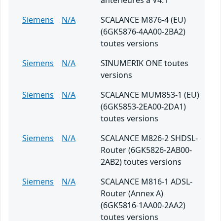
antérieures à V4.1
Siemens
N/A
SCALANCE M876-4 (EU)
(6GK5876-4AA00-2BA2)
toutes versions
Siemens
N/A
SINUMERIK ONE toutes
versions
Siemens
N/A
SCALANCE MUM853-1 (EU)
(6GK5853-2EA00-2DA1)
toutes versions
Siemens
N/A
SCALANCE M826-2 SHDSL-
Router (6GK5826-2AB00-
2AB2) toutes versions
Siemens
N/A
SCALANCE M816-1 ADSL-
Router (Annex A)
(6GK5816-1AA00-2AA2)
toutes versions