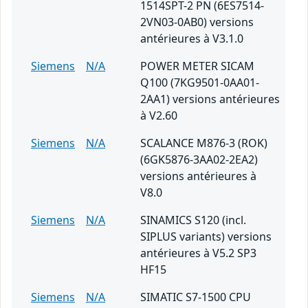
1514SPT-2 PN (6ES7514-
2VN03-0AB0) versions
antérieures à V3.1.0
Siemens
N/A
POWER METER SICAM
Q100 (7KG9501-0AA01-
2AA1) versions antérieures
à V2.60
Siemens
N/A
SCALANCE M876-3 (ROK)
(6GK5876-3AA02-2EA2)
versions antérieures à
V8.0
Siemens
N/A
SINAMICS S120 (incl.
SIPLUS variants) versions
antérieures à V5.2 SP3
HF15
Siemens
N/A
SIMATIC S7-1500 CPU