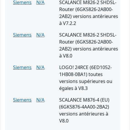
Siemens
N/A
SCALANCE M826-2 SHDSL-
Router (6GK5826-2AB00-
2AB2) versions antérieures
à V7.2.2
Siemens
N/A
SCALANCE M826-2 SHDSL-
Router (6GK5826-2AB00-
2AB2) versions antérieures
à V8.0
Siemens
N/A
LOGO! 24RCE (6ED1052-
1HB08-0BA1) toutes
versions supérieures ou
égales à V8.3
Siemens
N/A
SCALANCE M876-4 (EU)
(6GK5876-4AA00-2BA2)
versions antérieures à
V8.0