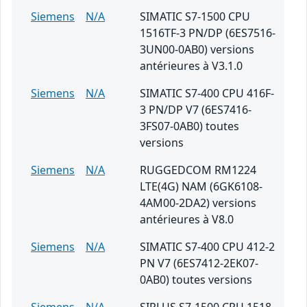
Siemens
N/A
SIMATIC S7-1500 CPU
1516TF-3 PN/DP (6ES7516-
3UN00-0AB0) versions
antérieures à V3.1.0
Siemens
N/A
SIMATIC S7-400 CPU 416F-
3 PN/DP V7 (6ES7416-
3FS07-0AB0) toutes
versions
Siemens
N/A
RUGGEDCOM RM1224
LTE(4G) NAM (6GK6108-
4AM00-2DA2) versions
antérieures à V8.0
Siemens
N/A
SIMATIC S7-400 CPU 412-2
PN V7 (6ES7412-2EK07-
0AB0) toutes versions