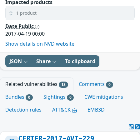
Impacted products
1 product
Date Public
2017-04-19 00:00
Show details on NVD website
JSON
Share
To clipboard
Related vulnerabilities
Comments
13
0
Bundles
Sightings
CWE mitigations
0
0
Detection rules
ATT&CK
EMB3D
CERTFR-2017-AVI-229