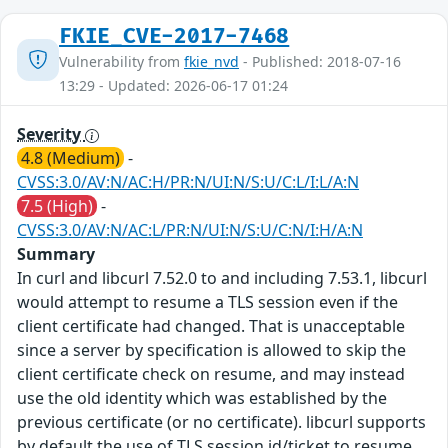
FKIE_CVE-2017-7468
Vulnerability from
fkie_nvd
- Published: 2018-07-16
13:29 - Updated: 2026-06-17 01:24
Severity
4.8 (Medium)
-
CVSS:3.0/AV:N/AC:H/PR:N/UI:N/S:U/C:L/I:L/A:N
7.5 (High)
-
CVSS:3.0/AV:N/AC:L/PR:N/UI:N/S:U/C:N/I:H/A:N
Summary
In curl and libcurl 7.52.0 to and including 7.53.1, libcurl
would attempt to resume a TLS session even if the
client certificate had changed. That is unacceptable
since a server by specification is allowed to skip the
client certificate check on resume, and may instead
use the old identity which was established by the
previous certificate (or no certificate). libcurl supports
by default the use of TLS session id/ticket to resume