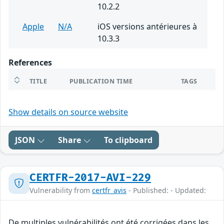
10.2.2
Apple
N/A
iOS versions antérieures à
10.3.3
References
TITLE
PUBLICATION TIME
TAGS
Show details on source website
JSON
Share
To clipboard
CERTFR-2017-AVI-229
Vulnerability from
certfr_avis
- Published: - Updated:
De multiples vulnérabilités ont été corrigées dans les