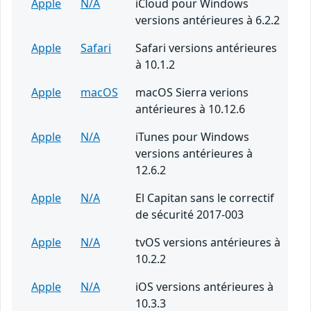
Apple
N/A
iCloud pour Windows
versions antérieures à 6.2.2
Apple
Safari
Safari versions antérieures
à 10.1.2
Apple
macOS
macOS Sierra verions
antérieures à 10.12.6
Apple
N/A
iTunes pour Windows
versions antérieures à
12.6.2
Apple
N/A
El Capitan sans le correctif
de sécurité 2017-003
Apple
N/A
tvOS versions antérieures à
10.2.2
Apple
N/A
iOS versions antérieures à
10.3.3