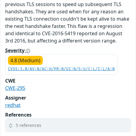
previous TLS sessions to speed up subsequent TLS
handshakes. They are used when for any reason an
existing TLS connection couldn't be kept alive to make
the next handshake faster. This flaw is a regression
and identical to CVE-2016-5419 reported on August
3rd 2016, but affecting a different version range.
Severity
4.8 (Medium)
CVSS:3.0/AV:N/AC:H/PR:N/UI:N/S:U/C:L/I:L/A:N
CWE
CWE-295
Assigner
redhat
References
5 references