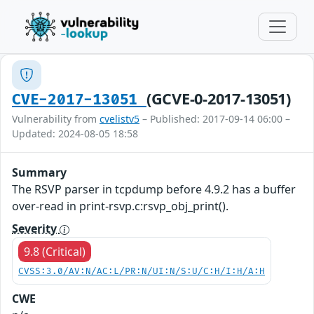
(GCVE-0-2017-13051)
CVE-2017-13051
Vulnerability from
cvelistv5
– Published: 2017-09-14 06:00 –
Updated: 2024-08-05 18:58
Summary
The RSVP parser in tcpdump before 4.9.2 has a buffer
over-read in print-rsvp.c:rsvp_obj_print().
Severity
9.8 (Critical)
CVSS:3.0/AV:N/AC:L/PR:N/UI:N/S:U/C:H/I:H/A:H
CWE