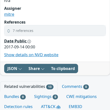
n/a
Assigner
mitre
References
7 references
Date Public
2017-09-14 00:00
Show details on NVD website
JSON
Share
To clipboard
Related vulnerabilities
Comments
13
0
Bundles
Sightings
CWE mitigations
0
0
Detection rules
ATT&CK
EMB3D