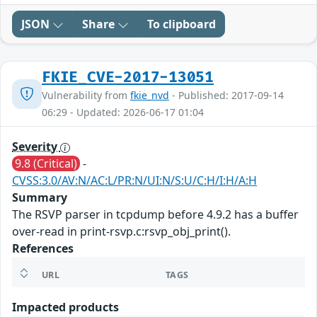
JSON
Share
To clipboard
FKIE_CVE-2017-13051
Vulnerability from
fkie_nvd
- Published: 2017-09-14
06:29 - Updated: 2026-06-17 01:04
Severity
9.8 (Critical)
-
CVSS:3.0/AV:N/AC:L/PR:N/UI:N/S:U/C:H/I:H/A:H
Summary
The RSVP parser in tcpdump before 4.9.2 has a buffer
over-read in print-rsvp.c:rsvp_obj_print().
References
URL
TAGS
Impacted products