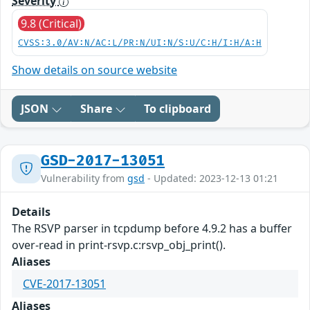
Severity
9.8 (Critical)
CVSS:3.0/AV:N/AC:L/PR:N/UI:N/S:U/C:H/I:H/A:H
Show details on source website
JSON
Share
To clipboard
GSD-2017-13051
Vulnerability from
gsd
- Updated: 2023-12-13 01:21
Details
The RSVP parser in tcpdump before 4.9.2 has a buffer
over-read in print-rsvp.c:rsvp_obj_print().
Aliases
CVE-2017-13051
Aliases