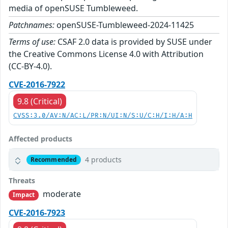
media of openSUSE Tumbleweed.
Patchnames:
openSUSE-Tumbleweed-2024-11425
Terms of use:
CSAF 2.0 data is provided by SUSE under
the Creative Commons License 4.0 with Attribution
(CC-BY-4.0).
CVE-2016-7922
9.8 (Critical)
CVSS:3.0/AV:N/AC:L/PR:N/UI:N/S:U/C:H/I:H/A:H
Affected products
4 products
Recommended
Threats
moderate
Impact
CVE-2016-7923