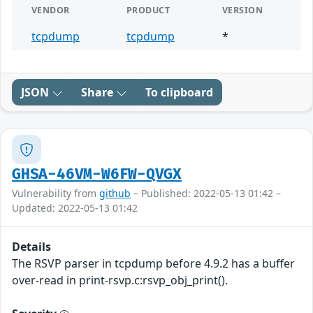
VENDOR
PRODUCT
VERSION
tcpdump
tcpdump
*
JSON
Share
To clipboard
GHSA-46VM-W6FW-QVGX
Vulnerability from
github
– Published: 2022-05-13 01:42 –
Updated: 2022-05-13 01:42
Details
The RSVP parser in tcpdump before 4.9.2 has a buffer
over-read in print-rsvp.c:rsvp_obj_print().