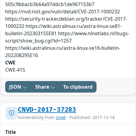
505c9bbacb3b64a97ddcb1de967153b7
https://nvd.nist.gov/vuln/detail/CVE-2017-1000232
https://security-tracker.debian.org/tracker/CVE-2017-
1000232 https://wiki.astralinux.ru/astra-linux-se81-
bulletin-20230315SE81 https://www.nlnetlabs.nl/bugs-
script/show_bug.cgi?id=1257
https://wiki.astralinux.ru/astra-linux-se16-bulletin-
20220829SE16
CWE
CWE-415
JSON
Share
To clipboard
CNVD-2017-37283
Vulnerability from
cnvd
- Published: 2017-12-18
Title