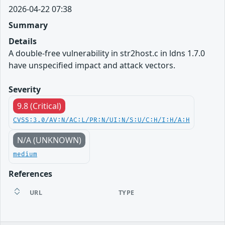
2026-04-22 07:38
Summary
Details
A double-free vulnerability in str2host.c in ldns 1.7.0
have unspecified impact and attack vectors.
Severity
9.8 (Critical)
CVSS:3.0/AV:N/AC:L/PR:N/UI:N/S:U/C:H/I:H/A:H
N/A (UNKNOWN)
medium
References
URL
TYPE