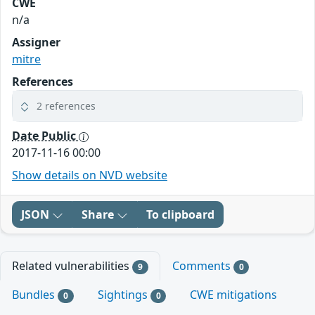
CWE
n/a
Assigner
mitre
References
2 references
Date Public
2017-11-16 00:00
Show details on NVD website
JSON
Share
To clipboard
Related vulnerabilities
Comments
9
0
Bundles
Sightings
CWE mitigations
0
0