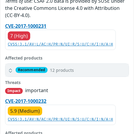
Terms of use:
CSAF 2.0 data is provided by SUSE under
the Creative Commons License 4.0 with Attribution
(CC-BY-4.0).
CVE-2017-1000231
7 (High)
CVSS:3.1/AV:L/AC:H/PR:N/UI:R/S:U/C:H/I:H/A:H
Affected products
12 products
Recommended
Threats
important
Impact
CVE-2017-1000232
5.9 (Medium)
CVSS:3.1/AV:N/AC:H/PR:N/UI:N/S:U/C:N/I:N/A:H
Affected products