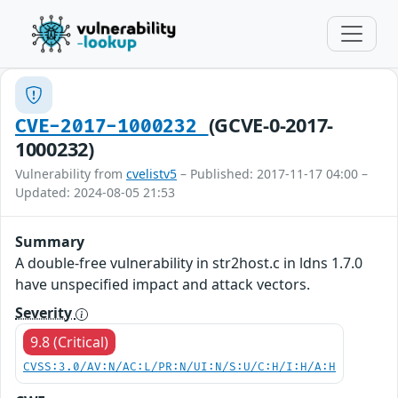
(GCVE-0-2017-
CVE-2017-1000232
1000232)
Vulnerability from
cvelistv5
– Published: 2017-11-17 04:00 –
Updated: 2024-08-05 21:53
Summary
A double-free vulnerability in str2host.c in ldns 1.7.0
have unspecified impact and attack vectors.
Severity
9.8 (Critical)
CVSS:3.0/AV:N/AC:L/PR:N/UI:N/S:U/C:H/I:H/A:H