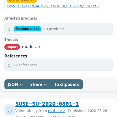
CVSS:3.1/AV:N/AC:H/PR:N/UI:N/S:U/C:N/I:N/A:H
Affected products
10 products
Recommended
Threats
moderate
Impact
References
12 references
JSON
Share
To clipboard
SUSE-SU-2020:0801-1
Vulnerability from
csaf_suse
- Published: 2020-03-26
16:29 - Updated: 2020-03-26 16:29