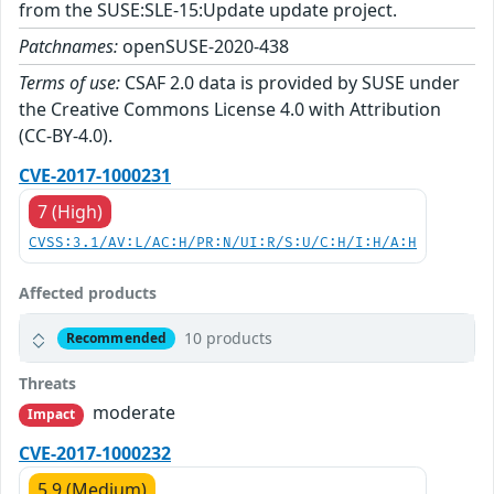
from the SUSE:SLE-15:Update update project.
Patchnames:
openSUSE-2020-438
Terms of use:
CSAF 2.0 data is provided by SUSE under
the Creative Commons License 4.0 with Attribution
(CC-BY-4.0).
CVE-2017-1000231
7 (High)
CVSS:3.1/AV:L/AC:H/PR:N/UI:R/S:U/C:H/I:H/A:H
Affected products
10 products
Recommended
Threats
moderate
Impact
CVE-2017-1000232
5.9 (Medium)