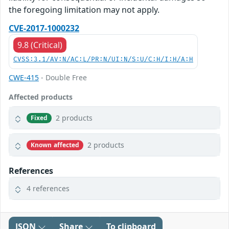
the foregoing limitation may not apply.
CVE-2017-1000232
9.8 (Critical)
CVSS:3.1/AV:N/AC:L/PR:N/UI:N/S:U/C:H/I:H/A:H
CWE-415
- Double Free
Affected products
2 products
Fixed
2 products
Known affected
References
4 references
JSON
Share
To clipboard