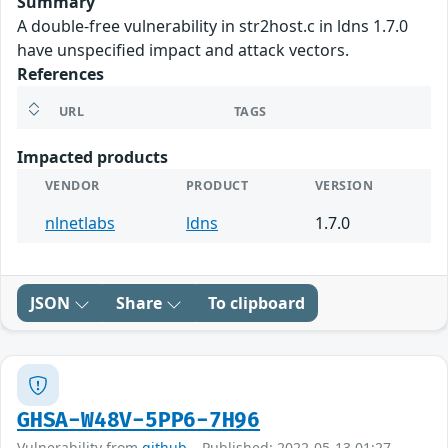
Summary
A double-free vulnerability in str2host.c in ldns 1.7.0
have unspecified impact and attack vectors.
References
URL
TAGS
Impacted products
VENDOR
PRODUCT
VERSION
nlnetlabs
ldns
1.7.0
JSON
Share
To clipboard
GHSA-W48V-5PP6-7H96
Vulnerability from
github
– Published: 2022-05-13 01:27 –