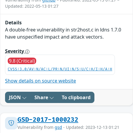
Updated: 2022-05-13 01:27
Details
A double-free vulnerability in str2host.c in ldns 1.7.0
have unspecified impact and attack vectors.
Severity
9.8 (Critical)
CVSS:3.0/AV:N/AC:L/PR:N/UI:N/S:U/C:H/I:H/A:H
Show details on source website
JSON
Share
To clipboard
GSD-2017-1000232
Vulnerability from
gsd
- Updated: 2023-12-13 01:21