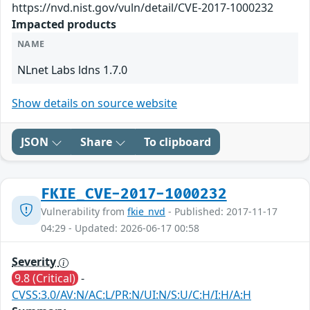
https://nvd.nist.gov/vuln/detail/CVE-2017-1000232
Impacted products
NAME
NLnet Labs ldns 1.7.0
Show details on source website
JSON
Share
To clipboard
FKIE_CVE-2017-1000232
Vulnerability from
fkie_nvd
- Published: 2017-11-17
04:29 - Updated: 2026-06-17 00:58
Severity
9.8 (Critical)
-
CVSS:3.0/AV:N/AC:L/PR:N/UI:N/S:U/C:H/I:H/A:H