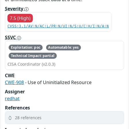
Severity
7.5 (High)
CVSS:3.1/AV:N/AC:L/PR:N/UI:N/S:U/C:H/I:N/A:N
SSVC
Exploitation: poc
Automatable: yes
Technical Impact: partial
CISA Coordinator (v2.0.3)
CWE
CWE-908
- Use of Uninitialized Resource
Assigner
redhat
References
28 references