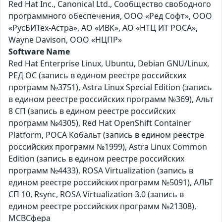
Red Hat Inc., Canonical Ltd., Сообщество свободного
программного обеспечения, ООО «Ред Софт», ООО
«РусБИТех-Астра», АО «ИВК», АО «НТЦ ИТ РОСА»,
Wayne Davison, ООО «НЦПР»
Software Name
Red Hat Enterprise Linux, Ubuntu, Debian GNU/Linux,
РЕД ОС (запись в едином реестре российских
программ №3751), Astra Linux Special Edition (запись
в едином реестре российских программ №369), Альт
8 СП (запись в едином реестре российских
программ №4305), Red Hat OpenShift Container
Platform, РОСА Кобальт (запись в едином реестре
российских программ №1999), Astra Linux Common
Edition (запись в едином реестре российских
программ №4433), ROSA Virtualization (запись в
едином реестре российских программ №5091), АЛЬТ
СП 10, Rsync, ROSA Virtualization 3.0 (запись в
едином реестре российских программ №21308),
МСВСфера