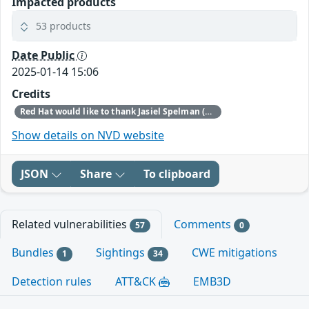
Impacted products
53 products
Date Public
2025-01-14 15:06
Credits
Red Hat would like to thank Jasiel Spelman (Google), Pedro Gallegos (Google), and Simon Scannell (Google) for reporting this issue.
Show details on NVD website
JSON
Share
To clipboard
Related vulnerabilities
Comments
57
0
Bundles
Sightings
CWE mitigations
1
34
Detection rules
ATT&CK
EMB3D