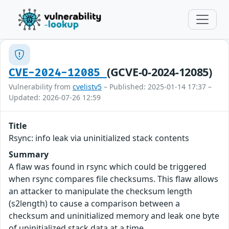
(GCVE-0-2024-12085)
CVE-2024-12085
Vulnerability from
cvelistv5
– Published: 2025-01-14 17:37 –
Updated: 2026-07-26 12:59
Title
Rsync: info leak via uninitialized stack contents
Summary
A flaw was found in rsync which could be triggered
when rsync compares file checksums. This flaw allows
an attacker to manipulate the checksum length
(s2length) to cause a comparison between a
checksum and uninitialized memory and leak one byte
of uninitialized stack data at a time.