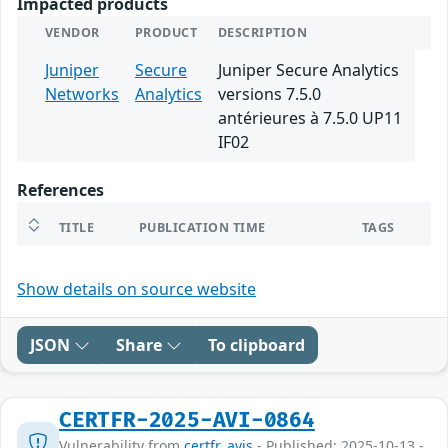
Impacted products
VENDOR
PRODUCT
DESCRIPTION
Juniper
Secure
Juniper Secure Analytics
Networks
Analytics
versions 7.5.0
antérieures à 7.5.0 UP11
IF02
References
TITLE
PUBLICATION TIME
TAGS
Show details on source website
JSON
Share
To clipboard
CERTFR-2025-AVI-0864
Vulnerability from
certfr_avis
- Published: 2025-10-13 -