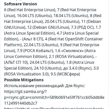
Software Version
6 (Red Hat Enterprise Linux), 7 (Red Hat Enterprise
Linux), 16.04 LTS (Ubuntu), 18.04 LTS (Ubuntu), 8 (Red
Hat Enterprise Linux), 20.04 LTS (Ubuntu), 11 (Debian
GNU/Linux), 12 (Debian GNU/Linux), 7.3 (РЕД ОС), 1.7
(Astra Linux Special Edition), 4.7 (Astra Linux Special
Edition), - (Альт 8 СП), 4 (Red Hat OpenShift Container
Platform), 22.04 LTS (Ubuntu), 9 (Red Hat Enterprise
Linux), 7.9 (РОСА Кобальт), 1.6 «Смоленск» (Astra
Linux Common Edition), 2.1 (ROSA Virtualization), -
(АЛЬТ СП 10), 24.04 LTS (Ubuntu), 1.8 (Astra Linux
Special Edition), 24.10 (Ubuntu), до 3.4.0 (Rsync), 3.0
(ROSA Virtualization 3.0), 9.5 (МСВСфера)
Possible Mitigations
Использование рекомендаций: Для Rsync:
https://git.samba.org/?
p=rsync.git;a=commit;h=589b0691e59f761ccb05ddb8e
1124991440db2c7
https://github.com/RsyncProject/rsync/releases/tag/v