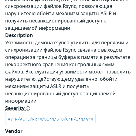
синхронизации файлов Rsync, позволяющая
нарушителю обойти механизм защиты ASLR и
получить несанкционированный доступ к
защищаемой информации
Description
Уязвимость демона rsyncd утилиты для передачи и
синхронизации файлов Rsync связана с выходом
операции за границы буфера в памяти в результате
некорректного сравнения контрольных сумм
файлов. Эксплуатация уязвимости может позволить
нарушителю, действующему удаленно, обойти
механизм защиты ASLR и получить
несанкционированный доступ к защищаемой
информации
Severity
AV:N/AC:L/PR:N/UI:N/S:U/C:H/I:N/A:N
Vendor