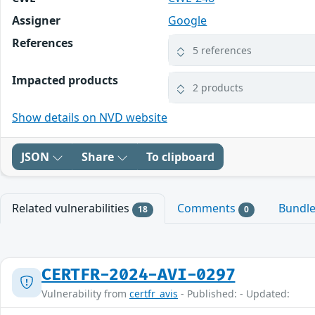
Assigner
Google
References
5 references
Impacted products
2 products
Show details on NVD website
JSON
Share
To clipboard
Related vulnerabilities
Comments
Bundl
18
0
CERTFR-2024-AVI-0297
Vulnerability from
certfr_avis
- Published: - Updated: