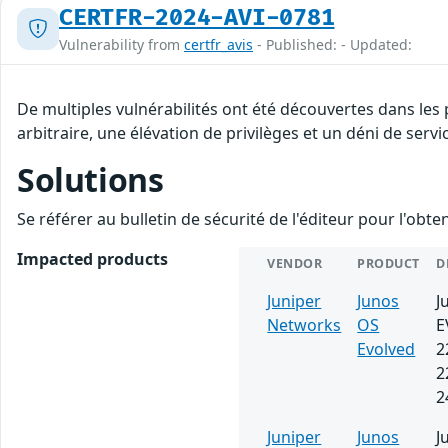
CERTFR-2024-AVI-0781
Vulnerability from
certfr_avis
- Published: - Updated:
De multiples vulnérabilités ont été découvertes dans le
arbitraire, une élévation de privilèges et un déni de servi
Solutions
Se référer au bulletin de sécurité de l'éditeur pour l'obt
Impacted products
VENDOR
PRODUCT
D
Juniper
Junos
J
Networks
OS
E
Evolved
2
2
2
Juniper
Junos
J