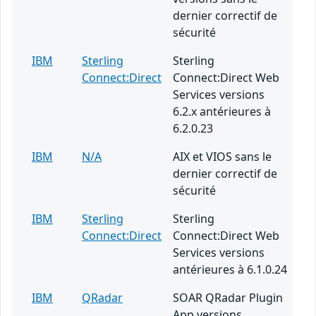
dernier correctif de
sécurité
IBM
Sterling
Sterling
Connect:Direct
Connect:Direct Web
Services versions
6.2.x antérieures à
6.2.0.23
IBM
N/A
AIX et VIOS sans le
dernier correctif de
sécurité
IBM
Sterling
Sterling
Connect:Direct
Connect:Direct Web
Services versions
antérieures à 6.1.0.24
IBM
QRadar
SOAR QRadar Plugin
App versions