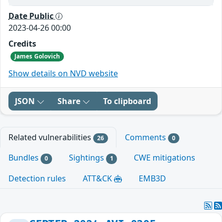
Date Public
2023-04-26 00:00
Credits
James Golovich
Show details on NVD website
JSON
Share
To clipboard
Related vulnerabilities
Comments
26
0
Bundles
Sightings
CWE mitigations
0
1
Detection rules
ATT&CK
EMB3D