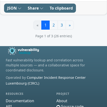
JSON
Share
To clipboard
«
1
2
3
»
Page 1 of 3 (26 entries)
Fast vulnerability lookup and correlation across
multiple sources — and a collaborative space for
coordinated disclosure.
Operated by
Computer Incident Response Center
Luxembourg (CIRCL)
RESOURCES
PROJECT
Documentation
About
API
Source code