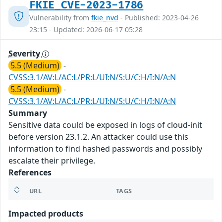
FKIE_CVE-2023-1786
Vulnerability from
fkie_nvd
- Published: 2023-04-26
23:15 - Updated: 2026-06-17 05:28
Severity
5.5 (Medium)
-
CVSS:3.1/AV:L/AC:L/PR:L/UI:N/S:U/C:H/I:N/A:N
5.5 (Medium)
-
CVSS:3.1/AV:L/AC:L/PR:L/UI:N/S:U/C:H/I:N/A:N
Summary
Sensitive data could be exposed in logs of cloud-init
before version 23.1.2. An attacker could use this
information to find hashed passwords and possibly
escalate their privilege.
References
URL
TAGS
Impacted products