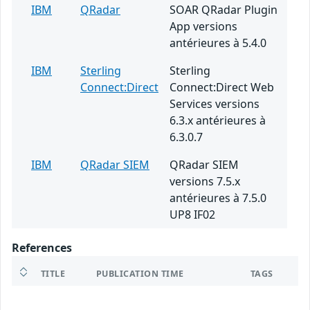
IBM
QRadar
SOAR QRadar Plugin
App versions
antérieures à 5.4.0
IBM
Sterling
Sterling
Connect:Direct
Connect:Direct Web
Services versions
6.3.x antérieures à
6.3.0.7
IBM
QRadar SIEM
QRadar SIEM
versions 7.5.x
antérieures à 7.5.0
UP8 IF02
References
TITLE
PUBLICATION TIME
TAGS