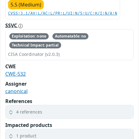
5.5 (Medium)
CVSS:3.1/AV:L/AC:L/PR:L/UI:N/S:U/C:H/I:N/A:N
SSVC
Exploitation: none
Automatable: no
Technical Impact: partial
CISA Coordinator (v2.0.3)
CWE
CWE-532
Assigner
canonical
References
4 references
Impacted products
1 product