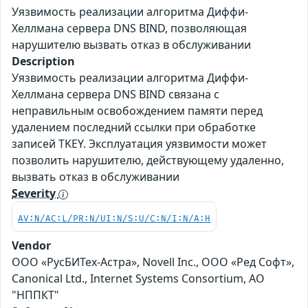
Уязвимость реализации алгоритма Диффи-
Хеллмана сервера DNS BIND, позволяющая
нарушителю вызвать отказ в обслуживании
Description
Уязвимость реализации алгоритма Диффи-
Хеллмана сервера DNS BIND связана с
неправильным освобождением памяти перед
удалением последний ссылки при обработке
записей TKEY. Эксплуатация уязвимости может
позволить нарушителю, действующему удаленно,
вызвать отказ в обслуживании
Severity
AV:N/AC:L/PR:N/UI:N/S:U/C:N/I:N/A:H
Vendor
ООО «РусБИТех-Астра», Novell Inc., ООО «Ред Софт»,
Canonical Ltd., Internet Systems Consortium, АО
"НППКТ"