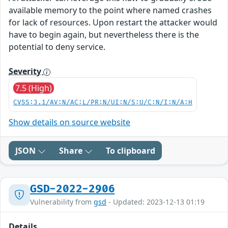
available memory to the point where named crashes
for lack of resources. Upon restart the attacker would
have to begin again, but nevertheless there is the
potential to deny service.
Severity
7.5 (High)
CVSS:3.1/AV:N/AC:L/PR:N/UI:N/S:U/C:N/I:N/A:H
Show details on source website
JSON
Share
To clipboard
GSD-2022-2906
Vulnerability from
gsd
- Updated: 2023-12-13 01:19
Details