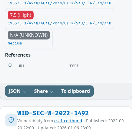
CVSS:3.1/AV:N/AC:L/PR:N/UI:N/S:U/C:N/I:N/A:H
7.5 (High)
CVSS:3.1/AV:N/AC:L/PR:N/UI:N/S:U/C:N/I:N/A:H
N/A (UNKNOWN)
medium
References
URL
TYPE
JSON
Share
To clipboard
WID-SEC-W-2022-1492
Vulnerability from
csaf_certbund
- Published: 2022-09-
20 22:00 - Updated: 2026-01-06 23:00