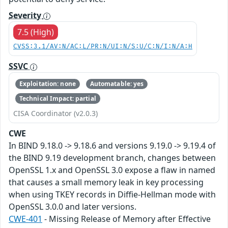
Severity
7.5 (High)
CVSS:3.1/AV:N/AC:L/PR:N/UI:N/S:U/C:N/I:N/A:H
SSVC
Exploitation: none
Automatable: yes
Technical Impact: partial
CISA Coordinator (v2.0.3)
CWE
In BIND 9.18.0 -> 9.18.6 and versions 9.19.0 -> 9.19.4 of
the BIND 9.19 development branch, changes between
OpenSSL 1.x and OpenSSL 3.0 expose a flaw in named
that causes a small memory leak in key processing
when using TKEY records in Diffie-Hellman mode with
OpenSSL 3.0.0 and later versions.
CWE-401
- Missing Release of Memory after Effective