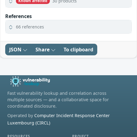
30 products
Known affected
References
66 references
JSON
Share
To clipboard
Fast vulnerability lookup and correlation across
multiple sources — and a collaborative space for
coordinated disclosure.
Operated by
Computer Incident Response Center
Luxembourg (CIRCL)
RESOURCES
PROJECT