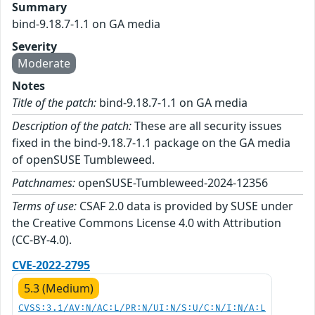
Summary
bind-9.18.7-1.1 on GA media
Severity
Moderate
Notes
Title of the patch:
bind-9.18.7-1.1 on GA media
Description of the patch:
These are all security issues
fixed in the bind-9.18.7-1.1 package on the GA media
of openSUSE Tumbleweed.
Patchnames:
openSUSE-Tumbleweed-2024-12356
Terms of use:
CSAF 2.0 data is provided by SUSE under
the Creative Commons License 4.0 with Attribution
(CC-BY-4.0).
CVE-2022-2795
5.3 (Medium)
CVSS:3.1/AV:N/AC:L/PR:N/UI:N/S:U/C:N/I:N/A:L