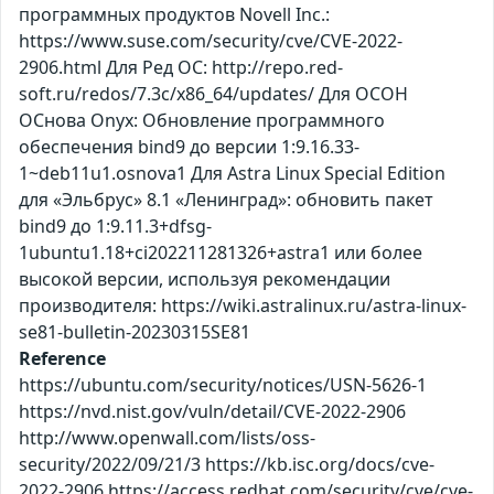
программных продуктов Novell Inc.:
https://www.suse.com/security/cve/CVE-2022-
2906.html Для Ред ОС: http://repo.red-
soft.ru/redos/7.3c/x86_64/updates/ Для ОСОН
ОСнова Оnyx: Обновление программного
обеспечения bind9 до версии 1:9.16.33-
1~deb11u1.osnova1 Для Astra Linux Special Edition
для «Эльбрус» 8.1 «Ленинград»: обновить пакет
bind9 до 1:9.11.3+dfsg-
1ubuntu1.18+ci202211281326+astra1 или более
высокой версии, используя рекомендации
производителя: https://wiki.astralinux.ru/astra-linux-
se81-bulletin-20230315SE81
Reference
https://ubuntu.com/security/notices/USN-5626-1
https://nvd.nist.gov/vuln/detail/CVE-2022-2906
http://www.openwall.com/lists/oss-
security/2022/09/21/3 https://kb.isc.org/docs/cve-
2022-2906 https://access.redhat.com/security/cve/cve-