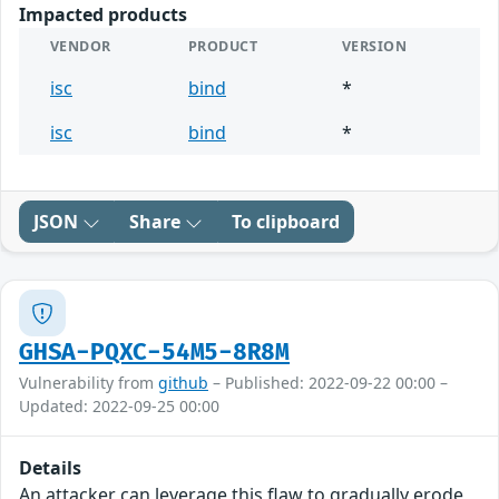
Impacted products
VENDOR
PRODUCT
VERSION
isc
bind
*
isc
bind
*
JSON
Share
To clipboard
GHSA-PQXC-54M5-8R8M
Vulnerability from
github
– Published: 2022-09-22 00:00 –
Updated: 2022-09-25 00:00
Details
An attacker can leverage this flaw to gradually erode