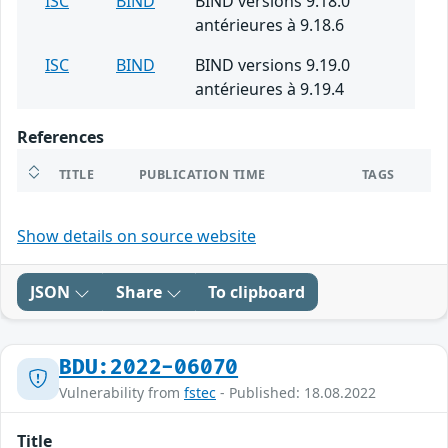
ISC
BIND
BIND versions 9.18.0
antérieures à 9.18.6
ISC
BIND
BIND versions 9.19.0
antérieures à 9.19.4
References
TITLE
PUBLICATION TIME
TAGS
Show details on source website
JSON
Share
To clipboard
BDU:2022-06070
Vulnerability from
fstec
- Published: 18.08.2022
Title