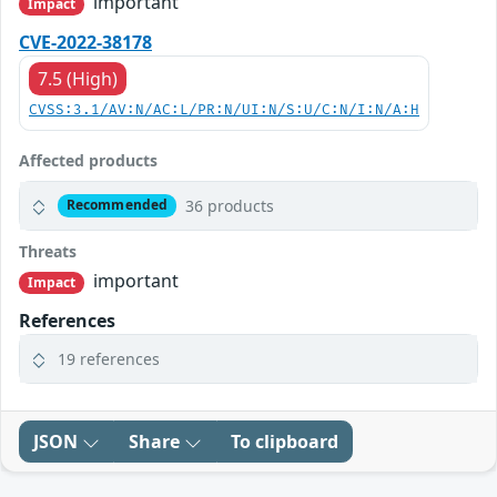
important
Impact
CVE-2022-38178
7.5 (High)
CVSS:3.1/AV:N/AC:L/PR:N/UI:N/S:U/C:N/I:N/A:H
Affected products
36 products
Recommended
Threats
important
Impact
References
19 references
JSON
Share
To clipboard