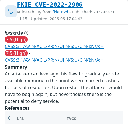
FKIE_CVE-2022-2906
Vulnerability from
fkie_nvd
- Published: 2022-09-21
11:15 - Updated: 2026-06-17 04:42
Severity
7.5 (High)
-
CVSS:3.1/AV:N/AC:L/PR:N/UI:N/S:U/C:N/I:N/A:H
7.5 (High)
-
CVSS:3.1/AV:N/AC:L/PR:N/UI:N/S:U/C:N/I:N/A:H
Summary
An attacker can leverage this flaw to gradually erode
available memory to the point where named crashes
for lack of resources. Upon restart the attacker would
have to begin again, but nevertheless there is the
potential to deny service.
References
URL
TAGS