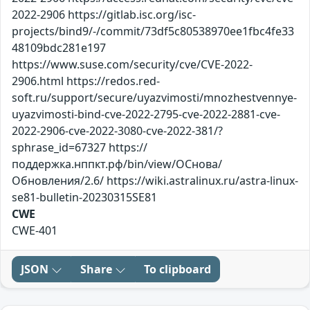
2022-2906 https://gitlab.isc.org/isc-
projects/bind9/-/commit/73df5c80538970ee1fbc4fe33
48109bdc281e197
https://www.suse.com/security/cve/CVE-2022-
2906.html https://redos.red-
soft.ru/support/secure/uyazvimosti/mnozhestvennye-
uyazvimosti-bind-cve-2022-2795-cve-2022-2881-cve-
2022-2906-cve-2022-3080-cve-2022-381/?
sphrase_id=67327 https://
поддержка.нппкт.рф/bin/view/ОСнова/
Обновления/2.6/ https://wiki.astralinux.ru/astra-linux-
se81-bulletin-20230315SE81
CWE
CWE-401
JSON
Share
To clipboard