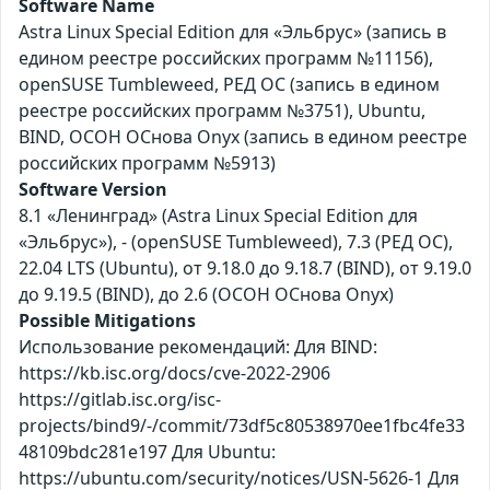
Software Name
Astra Linux Special Edition для «Эльбрус» (запись в
едином реестре российских программ №11156),
openSUSE Tumbleweed, РЕД ОС (запись в едином
реестре российских программ №3751), Ubuntu,
BIND, ОСОН ОСнова Оnyx (запись в едином реестре
российских программ №5913)
Software Version
8.1 «Ленинград» (Astra Linux Special Edition для
«Эльбрус»), - (openSUSE Tumbleweed), 7.3 (РЕД ОС),
22.04 LTS (Ubuntu), от 9.18.0 до 9.18.7 (BIND), от 9.19.0
до 9.19.5 (BIND), до 2.6 (ОСОН ОСнова Оnyx)
Possible Mitigations
Использование рекомендаций: Для BIND:
https://kb.isc.org/docs/cve-2022-2906
https://gitlab.isc.org/isc-
projects/bind9/-/commit/73df5c80538970ee1fbc4fe33
48109bdc281e197 Для Ubuntu:
https://ubuntu.com/security/notices/USN-5626-1 Для