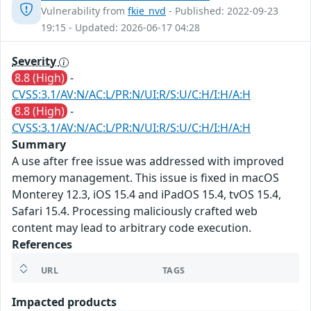
Vulnerability from
fkie_nvd
- Published: 2022-09-23
19:15 - Updated: 2026-06-17 04:28
Severity
8.8 (High)
-
CVSS:3.1/AV:N/AC:L/PR:N/UI:R/S:U/C:H/I:H/A:H
8.8 (High)
-
CVSS:3.1/AV:N/AC:L/PR:N/UI:R/S:U/C:H/I:H/A:H
Summary
A use after free issue was addressed with improved
memory management. This issue is fixed in macOS
Monterey 12.3, iOS 15.4 and iPadOS 15.4, tvOS 15.4,
Safari 15.4. Processing maliciously crafted web
content may lead to arbitrary code execution.
References
URL
TAGS
Impacted products