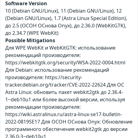
Software Version
10 (Debian GNU/Linux), 11 (Debian GNU/Linux), 12
(Debian GNU/Linux), 1.7 (Astra Linux Special Edition),
до 2.5 (ОСОН ОСнова Оnyx), до 2.36.0 (WebKitGTK),
до 2.34.7 (WPE WebKit)
Possible Mitigations
Для WPE WebKit и WebKitGTK: использование
рекомендаций производителя:
https://webkitgtk.org/security/WSA-2022-0004.html
Для Debian: использование рекомендаций
производителя: https://security-
tracker.debian.org/tracker/CVE-2022-22624 Для ОС
Astra Linux: обновить пакет webkit2gtk до 2.36.4-
1~deb10u1 или более высокой версии, используя
рекомендации производителя:
https://wiki.astralinux.ru/astra-linux-se17-bulletin-
2022-0819SE17 Для ОСОН ОСнова Оnyx: Обновление
программного обеспечения webkit2gtk до версии
2.36.0-3~deb10u1