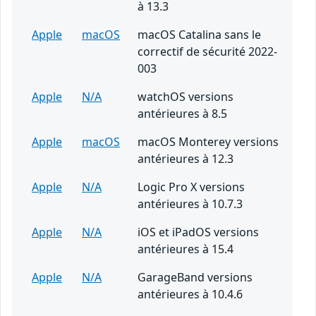
à 13.3
Apple
macOS
macOS Catalina sans le
correctif de sécurité 2022-
003
Apple
N/A
watchOS versions
antérieures à 8.5
Apple
macOS
macOS Monterey versions
antérieures à 12.3
Apple
N/A
Logic Pro X versions
antérieures à 10.7.3
Apple
N/A
iOS et iPadOS versions
antérieures à 15.4
Apple
N/A
GarageBand versions
antérieures à 10.4.6