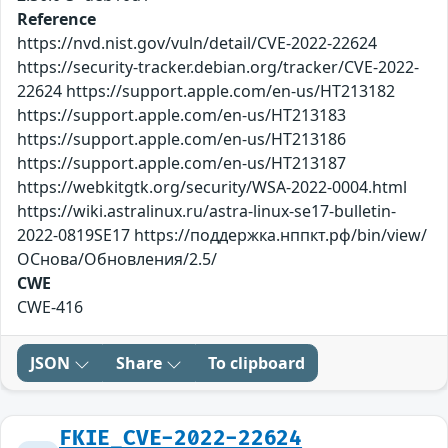
Reference
https://nvd.nist.gov/vuln/detail/CVE-2022-22624
https://security-tracker.debian.org/tracker/CVE-2022-
22624 https://support.apple.com/en-us/HT213182
https://support.apple.com/en-us/HT213183
https://support.apple.com/en-us/HT213186
https://support.apple.com/en-us/HT213187
https://webkitgtk.org/security/WSA-2022-0004.html
https://wiki.astralinux.ru/astra-linux-se17-bulletin-
2022-0819SE17 https://поддержка.нппкт.рф/bin/view/
ОСнова/Обновления/2.5/
CWE
CWE-416
JSON
Share
To clipboard
FKIE_CVE-2022-22624