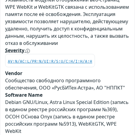
WPE WebKit и WebKitGTK связана с использованием
памяти после её освобождения. Эксплуатация
уязвимости позволяет нарушителю, действующему
удаленно, получить доступ к конфиденциальным
данным, нарушить их целостность, а также вызвать
отказ в обслуживании
Severity
AV:N/AC:L/PR:N/UI:R/S:U/C:H/I:H/A:H
Vendor
Сообщество свободного программного
обеспечения, ООО «РусБИТех-Астра», АО "НППКТ"
Software Name
Debian GNU/Linux, Astra Linux Special Edition (запись
в едином реестре российских программ №369),
ОСОН ОСнова Оnyx (запись в едином реестре
российских программ №5913), WebKitGTK, WPE
WebKit