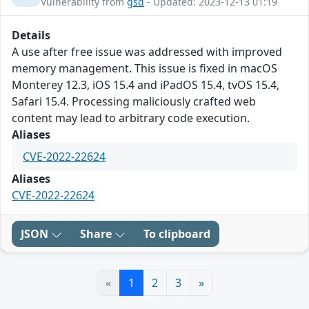
Vulnerability from
gsd
- Updated: 2023-12-13 01:19
Details
A use after free issue was addressed with improved
memory management. This issue is fixed in macOS
Monterey 12.3, iOS 15.4 and iPadOS 15.4, tvOS 15.4,
Safari 15.4. Processing maliciously crafted web
content may lead to arbitrary code execution.
Aliases
CVE-2022-22624
Aliases
CVE-2022-22624
JSON
Share
To clipboard
«
1
2
3
»