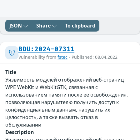
JSON
Share
To clipboard
BDU:2024-07311
Vulnerability from
fstec
- Published: 08.04.2022
Title
Уязвимость модулей отображений веб-страниц
WPE WebKit и WebKitGTK, связанная с
использованием памяти после её освобождения,
позволяющая нарушителю получить доступ к
конфиденциальным данным, нарушить их
целостность, а также вызвать отказ в
обслуживании
Description
Уязвимость модулей отображений веб-страниц