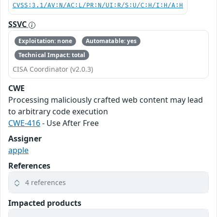
CVSS:3.1/AV:N/AC:L/PR:N/UI:R/S:U/C:H/I:H/A:H
SSVC
Exploitation: none
Automatable: yes
Technical Impact: total
CISA Coordinator (v2.0.3)
CWE
Processing maliciously crafted web content may lead
to arbitrary code execution
CWE-416
- Use After Free
Assigner
apple
References
4 references
Impacted products