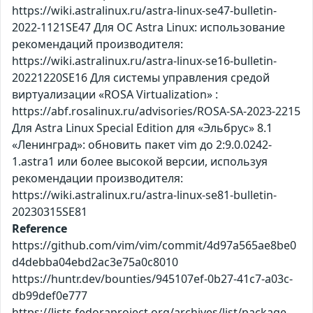
https://wiki.astralinux.ru/astra-linux-se47-bulletin-
2022-1121SE47 Для ОС Astra Linux: использование
рекомендаций производителя:
https://wiki.astralinux.ru/astra-linux-se16-bulletin-
20221220SE16 Для системы управления средой
виртуализации «ROSA Virtualization» :
https://abf.rosalinux.ru/advisories/ROSA-SA-2023-2215
Для Astra Linux Special Edition для «Эльбрус» 8.1
«Ленинград»: обновить пакет vim до 2:9.0.0242-
1.astra1 или более высокой версии, используя
рекомендации производителя:
https://wiki.astralinux.ru/astra-linux-se81-bulletin-
20230315SE81
Reference
https://github.com/vim/vim/commit/4d97a565ae8be0
d4debba04ebd2ac3e75a0c8010
https://huntr.dev/bounties/945107ef-0b27-41c7-a03c-
db99def0e777
https://lists.fedoraproject.org/archives/list/package-