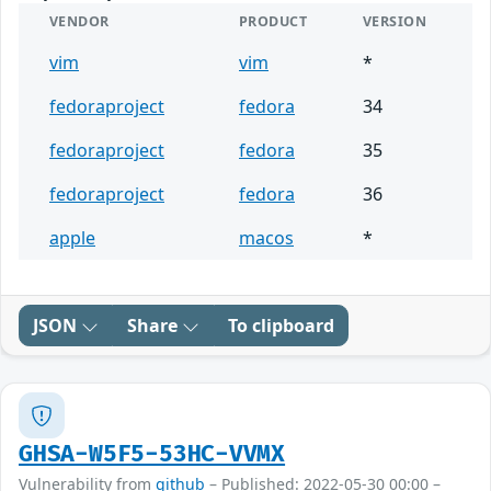
VENDOR
PRODUCT
VERSION
vim
vim
*
fedoraproject
fedora
34
fedoraproject
fedora
35
fedoraproject
fedora
36
apple
macos
*
JSON
Share
To clipboard
GHSA-W5F5-53HC-VVMX
Vulnerability from
github
– Published: 2022-05-30 00:00 –