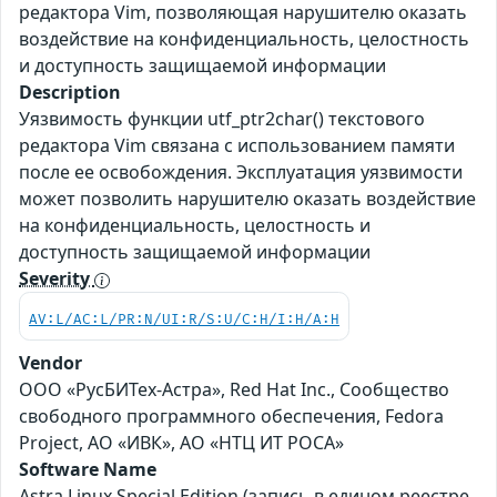
редактора Vim, позволяющая нарушителю оказать
воздействие на конфиденциальность, целостность
и доступность защищаемой информации
Description
Уязвимость функции utf_ptr2char() текстового
редактора Vim связана с использованием памяти
после ее освобождения. Эксплуатация уязвимости
может позволить нарушителю оказать воздействие
на конфиденциальность, целостность и
доступность защищаемой информации
Severity
AV:L/AC:L/PR:N/UI:R/S:U/C:H/I:H/A:H
Vendor
ООО «РусБИТех-Астра», Red Hat Inc., Сообщество
свободного программного обеспечения, Fedora
Project, АО «ИВК», АО «НТЦ ИТ РОСА»
Software Name
Astra Linux Special Edition (запись в едином реестре