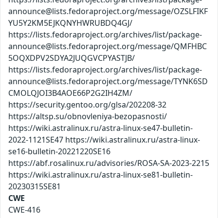
announce@lists.fedoraproject.org/message/OZSLFIKF
YU5Y2KM5EJKQNYHWRUBDQ4GJ/
https://lists.fedoraproject.org/archives/list/package-
announce@lists.fedoraproject.org/message/QMFHBC
5OQXDPV2SDYA2JUQGVCPYASTJB/
https://lists.fedoraproject.org/archives/list/package-
announce@lists.fedoraproject.org/message/TYNK6SD
CMOLQJOI3B4AOE66P2G2IH4ZM/
https://security.gentoo.org/glsa/202208-32
https://altsp.su/obnovleniya-bezopasnosti/
https://wiki.astralinux.ru/astra-linux-se47-bulletin-
2022-1121SE47 https://wiki.astralinux.ru/astra-linux-
se16-bulletin-20221220SE16
https://abf.rosalinux.ru/advisories/ROSA-SA-2023-2215
https://wiki.astralinux.ru/astra-linux-se81-bulletin-
20230315SE81
CWE
CWE-416