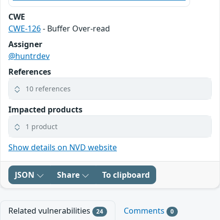
CWE
CWE-126
- Buffer Over-read
Assigner
@huntrdev
References
10 references
Impacted products
1 product
Show details on NVD website
JSON
Share
To clipboard
Related vulnerabilities
Comments
24
0