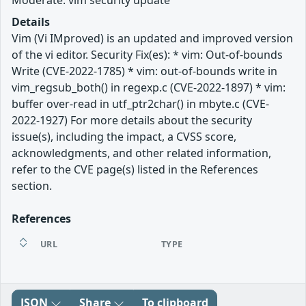
Moderate: vim security update
Details
Vim (Vi IMproved) is an updated and improved version
of the vi editor. Security Fix(es): * vim: Out-of-bounds
Write (CVE-2022-1785) * vim: out-of-bounds write in
vim_regsub_both() in regexp.c (CVE-2022-1897) * vim:
buffer over-read in utf_ptr2char() in mbyte.c (CVE-
2022-1927) For more details about the security
issue(s), including the impact, a CVSS score,
acknowledgments, and other related information,
refer to the CVE page(s) listed in the References
section.
References
URL
TYPE
JSON
Share
To clipboard