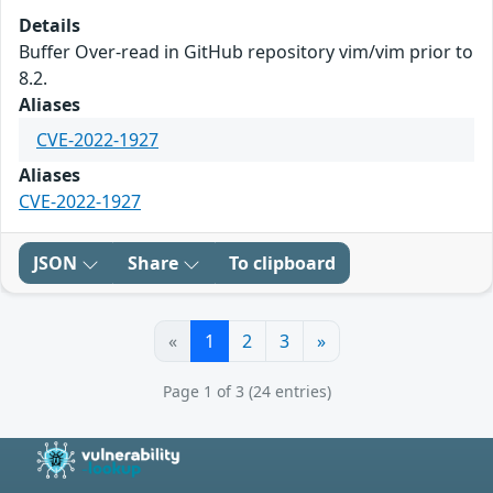
Details
Buffer Over-read in GitHub repository vim/vim prior to
8.2.
Aliases
CVE-2022-1927
Aliases
CVE-2022-1927
JSON
Share
To clipboard
«
1
2
3
»
Page 1 of 3 (24 entries)