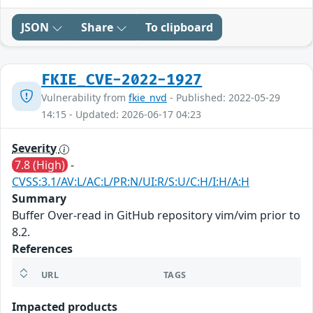
JSON
Share
To clipboard
FKIE_CVE-2022-1927
Vulnerability from
fkie_nvd
- Published: 2022-05-29
14:15 - Updated: 2026-06-17 04:23
Severity
7.8 (High)
-
CVSS:3.1/AV:L/AC:L/PR:N/UI:R/S:U/C:H/I:H/A:H
Summary
Buffer Over-read in GitHub repository vim/vim prior to
8.2.
References
URL
TAGS
Impacted products