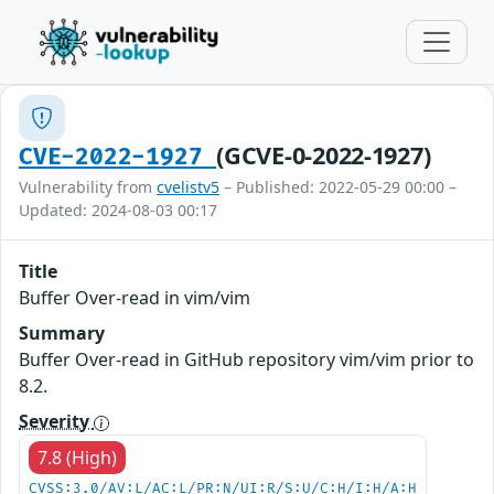
(GCVE-0-2022-1927)
CVE-2022-1927
Vulnerability from
cvelistv5
– Published: 2022-05-29 00:00 –
Updated: 2024-08-03 00:17
Title
Buffer Over-read in vim/vim
Summary
Buffer Over-read in GitHub repository vim/vim prior to
8.2.
Severity
7.8 (High)
CVSS:3.0/AV:L/AC:L/PR:N/UI:R/S:U/C:H/I:H/A:H