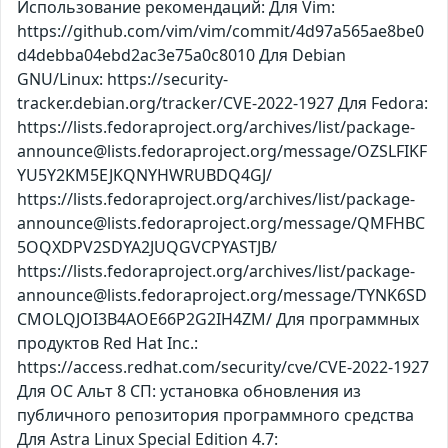
Использование рекомендаций: Для Vim:
https://github.com/vim/vim/commit/4d97a565ae8be0
d4debba04ebd2ac3e75a0c8010 Для Debian
GNU/Linux: https://security-
tracker.debian.org/tracker/CVE-2022-1927 Для Fedora:
https://lists.fedoraproject.org/archives/list/package-
announce@lists.fedoraproject.org/message/OZSLFIKF
YU5Y2KM5EJKQNYHWRUBDQ4GJ/
https://lists.fedoraproject.org/archives/list/package-
announce@lists.fedoraproject.org/message/QMFHBC
5OQXDPV2SDYA2JUQGVCPYASTJB/
https://lists.fedoraproject.org/archives/list/package-
announce@lists.fedoraproject.org/message/TYNK6SD
CMOLQJOI3B4AOE66P2G2IH4ZM/ Для программных
продуктов Red Hat Inc.:
https://access.redhat.com/security/cve/CVE-2022-1927
Для ОС Альт 8 СП: установка обновления из
публичного репозитория программного средства
Для Astra Linux Special Edition 4.7: