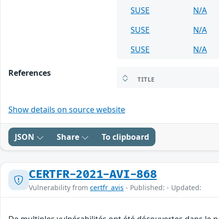
SUSE
N/A
SUSE
N/A
SUSE
N/A
References
TITLE
Show details on source website
JSON
Share
To clipboard
CERTFR-2021-AVI-868
Vulnerability from
certfr_avis
- Published: - Updated: