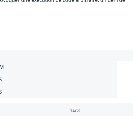
rovoquer une exécution de code arbitraire, un déni de
SM
S
S
TAGS