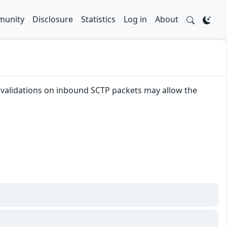
unity
Disclosure
Statistics
Log in
About
ize validations on inbound SCTP packets may allow the