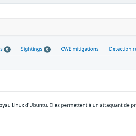
es
Sightings
CWE mitigations
Detection r
0
0
noyau Linux d'Ubuntu. Elles permettent à un attaquant de p