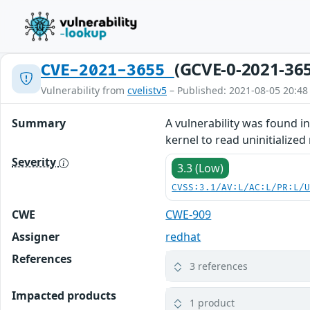
(GCVE-0-2021-36
CVE-2021-3655
Vulnerability from
cvelistv5
– Published: 2021-08-05 20:48
Summary
A vulnerability was found i
kernel to read uninitialize
Severity
3.3 (Low)
CVSS:3.1/AV:L/AC:L/PR:L/
CWE
CWE-909
Assigner
redhat
References
3 references
Impacted products
1 product