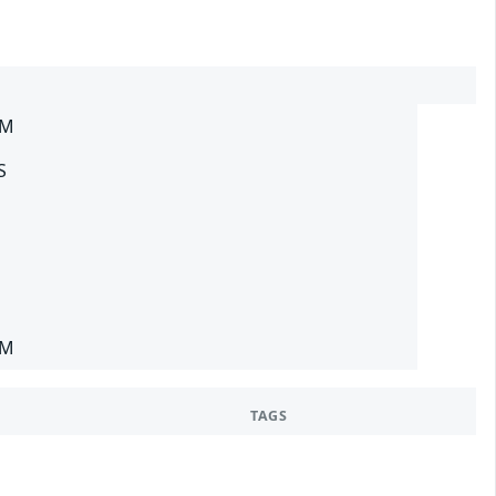
SM
S
SM
TAGS