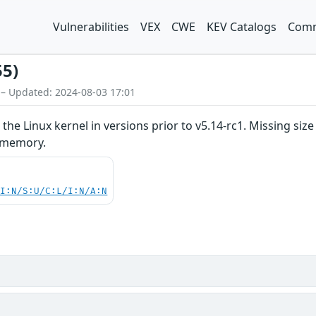
Vulnerabilities
VEX
CWE
KEV Catalogs
Comm
55)
 – Updated: 2024-08-03 17:01
n the Linux kernel in versions prior to v5.14-rc1. Missing s
d memory.
UI:N/S:U/C:L/I:N/A:N