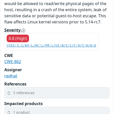
would be allowed to read/write physical pages of the
host, resulting in a crash of the entire system, leak of
sensitive data or potential guest-to-host escape. This
flaw affects Linux kernel versions prior to 5.14-rc7.
Severity
8.8 (High)
CVSS:3.1/AV:L/AC:L/PR:L/UI:N/S:C/C:H/I:H/A:H
CWE
CWE-862
Assigner
redhat
References
5 references
Impacted products
1 product