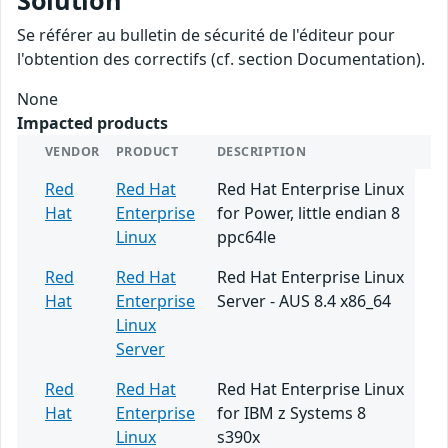
Solution
Se référer au bulletin de sécurité de l'éditeur pour
l'obtention des correctifs (cf. section Documentation).
None
Impacted products
VENDOR
PRODUCT
DESCRIPTION
Red
Red Hat
Red Hat Enterprise Linux
Hat
Enterprise
for Power, little endian 8
Linux
ppc64le
Red
Red Hat
Red Hat Enterprise Linux
Hat
Enterprise
Server - AUS 8.4 x86_64
Linux
Server
Red
Red Hat
Red Hat Enterprise Linux
Hat
Enterprise
for IBM z Systems 8
Linux
s390x