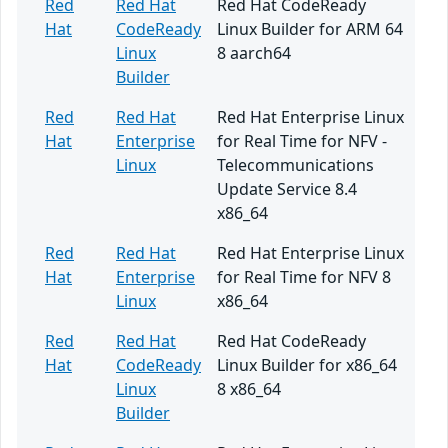
Red
Red Hat
Red Hat CodeReady
Hat
CodeReady
Linux Builder for ARM 64
Linux
8 aarch64
Builder
Red
Red Hat
Red Hat Enterprise Linux
Hat
Enterprise
for Real Time for NFV -
Linux
Telecommunications
Update Service 8.4
x86_64
Red
Red Hat
Red Hat Enterprise Linux
Hat
Enterprise
for Real Time for NFV 8
Linux
x86_64
Red
Red Hat
Red Hat CodeReady
Hat
CodeReady
Linux Builder for x86_64
Linux
8 x86_64
Builder