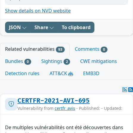
Show details on NVD website
JSON
Share
To clipboard
Related vulnerabilities
Comments
93
0
Bundles
Sightings
CWE mitigations
0
2
Detection rules
ATT&CK
EMB3D
CERTFR-2021-AVI-695
Vulnerability from
certfr_avis
- Published: - Updated:
De multiples vulnérabilités ont été découvertes dans