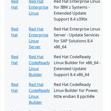
Red
Red Hat
Red Hat Enterprise Linux
Hat
Enterprise
for IBM z Systems -
Linux
Extended Update
Support 8.4 s390x
Red
Red Hat
Red Hat Enterprise Linux
Hat
Enterprise
Server - Update Services
Linux
for SAP Solutions 8.4
Server
x86_64
Red
Red Hat
Red Hat CodeReady
Hat
CodeReady
Linux Builder for x86_64 -
Linux
Extended Update
Builder
Support 8.4 x86_64
Red
Red Hat
Red Hat CodeReady
Hat
CodeReady
Linux Builder for Power,
Linux
little endian 8 ppc64le
Builder