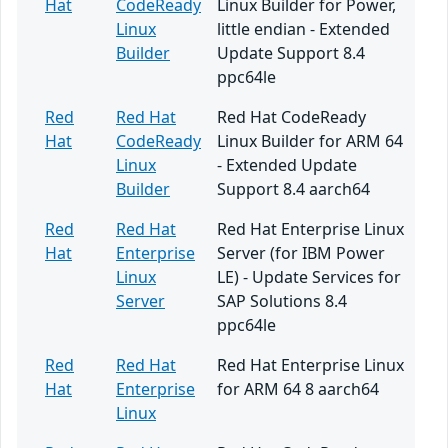
Hat
CodeReady
Linux Builder for Power,
Linux
little endian - Extended
Builder
Update Support 8.4
ppc64le
Red
Red Hat
Red Hat CodeReady
Hat
CodeReady
Linux Builder for ARM 64
Linux
- Extended Update
Builder
Support 8.4 aarch64
Red
Red Hat
Red Hat Enterprise Linux
Hat
Enterprise
Server (for IBM Power
Linux
LE) - Update Services for
Server
SAP Solutions 8.4
ppc64le
Red
Red Hat
Red Hat Enterprise Linux
Hat
Enterprise
for ARM 64 8 aarch64
Linux