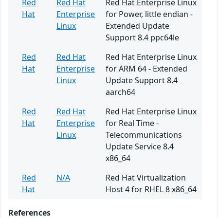
Red
Red Hat
Red Hat Enterprise Linux
Hat
Enterprise
for Power, little endian -
Linux
Extended Update
Support 8.4 ppc64le
Red
Red Hat
Red Hat Enterprise Linux
Hat
Enterprise
for ARM 64 - Extended
Linux
Update Support 8.4
aarch64
Red
Red Hat
Red Hat Enterprise Linux
Hat
Enterprise
for Real Time -
Linux
Telecommunications
Update Service 8.4
x86_64
Red
N/A
Red Hat Virtualization
Hat
Host 4 for RHEL 8 x86_64
References