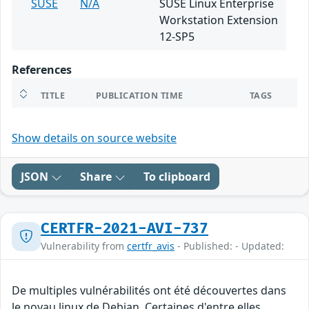
SUSE
N/A
SUSE Linux Enterprise
Workstation Extension
12-SP5
References
TITLE
PUBLICATION TIME
TAGS
Show details on source website
JSON
Share
To clipboard
CERTFR-2021-AVI-737
Vulnerability from
certfr_avis
- Published: - Updated:
De multiples vulnérabilités ont été découvertes dans
le noyau linux de Debian. Certaines d'entre elles