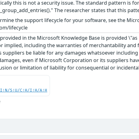
ically this is not a security issue. The standard pattern is for 
n_group_add_entries()." The researcher states that this pa
rmine the support lifecycle for your software, see the Micro
om/lifecycle
rovided in the Microsoft Knowledge Base is provided \"as is
r implied, including the warranties of merchantability and f
 suppliers be liable for any damages whatsoever including di
 damages, even if Microsoft Corporation or its suppliers ha
usion or limitation of liability for consequential or inciden
UI:N/S:U/C:H/I:H/A:H
e