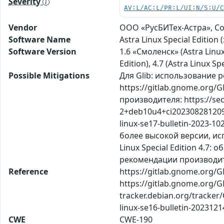
Severity
AV:L/AC:L/PR:L/UI:N/S:U/
Vendor
ООО «РусБИТех-Астра», С
Software Name
Astra Linux Special Editi
Software Version
1.6 «Смоленск» (Astra Linux
Edition), 4.7 (Astra Linux Spe
Possible Mitigations
Для Glib: использование 
https://gitlab.gnome.org
производителя: https://sec
2+deb10u4+ci202308281209+
linux-se17-bulletin-2023-1
более высокой версии, исп
Linux Special Edition 4.7:
рекомендации производителя
Reference
https://gitlab.gnome.org
https://gitlab.gnome.org/GN
tracker.debian.org/tracker/
linux-se16-bulletin-2023121
CWE
CWE-190