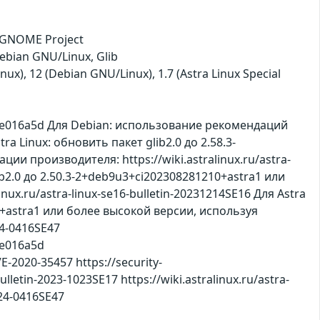
 GNOME Project
ebian GNU/Linux, Glib
nux), 12 (Debian GNU/Linux), 1.7 (Astra Linux Special
78e016a5d Для Debian: использование рекомендаций
ra Linux: обновить пакет glib2.0 до 2.58.3-
и производителя: https://wiki.astralinux.ru/astra-
lib2.0 до 2.50.3-2+deb9u3+ci202308281210+astra1 или
ux.ru/astra-linux-se16-bulletin-20231214SE16 Для Astra
209+astra1 или более высокой версии, используя
24-0416SE47
8e016a5d
E-2020-35457 https://security-
ulletin-2023-1023SE17 https://wiki.astralinux.ru/astra-
024-0416SE47