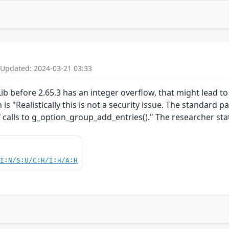
 Updated: 2024-03-21 03:33
before 2.65.3 has an integer overflow, that might lead to
s "Realistically this is not a security issue. The standard pat
f calls to g_option_group_add_entries()." The researcher st
UI:N/S:U/C:H/I:H/A:H