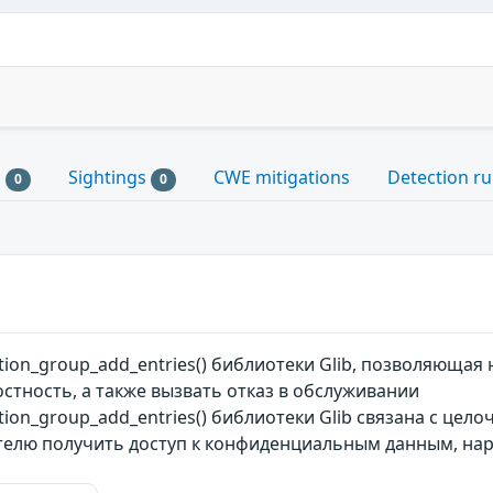
s
Sightings
CWE mitigations
Detection ru
0
0
tion_group_add_entries() библиотеки Glib, позволяюща
стность, а также вызвать отказ в обслуживании
ion_group_add_entries() библиотеки Glib связана с це
елю получить доступ к конфиденциальным данным, наруш