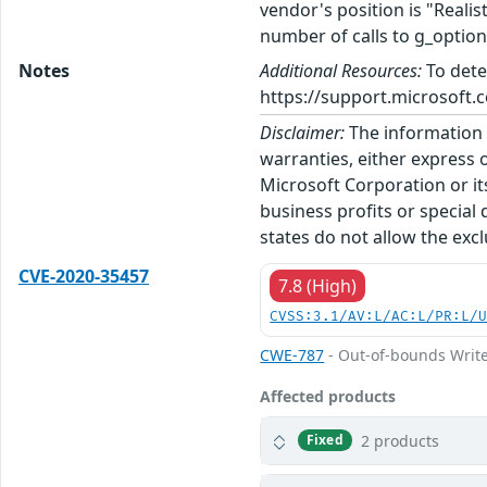
vendor's position is "Realist
number of calls to g_optio
Notes
Additional Resources:
To dete
https://support.microsoft.c
Disclaimer:
The information p
warranties, either express o
Microsoft Corporation or its
business profits or special
states do not allow the excl
CVE-2020-35457
7.8 (High)
CVSS:3.1/AV:L/AC:L/PR:L/
CWE-787
- Out-of-bounds Writ
Affected products
2 products
Fixed