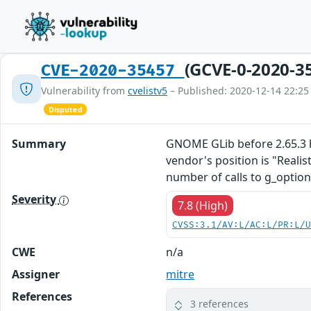
(GCVE-0-2020-3
CVE-2020-35457
Vulnerability from
cvelistv5
– Published: 2020-12-14 22:25
Disputed
Summary
GNOME GLib before 2.65.3 h
vendor's position is "Realist
number of calls to g_optio
Severity
7.8 (High)
CVSS:3.1/AV:L/AC:L/PR:L/
CWE
n/a
Assigner
mitre
References
3 references