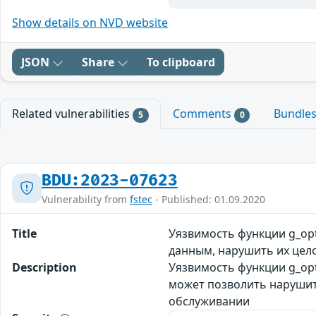
Show details on NVD website
JSON
Share
To clipboard
Related vulnerabilities
Comments
Bundle
5
0
BDU:2023-07623
Vulnerability from
fstec
- Published: 01.09.2020
Title
Уязвимость функции g_op
данным, нарушить их цело
Description
Уязвимость функции g_opt
может позволить нарушит
обслуживании