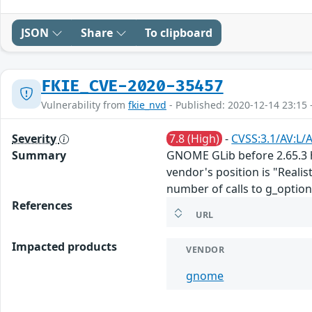
JSON
Share
To clipboard
FKIE_CVE-2020-35457
Vulnerability from
fkie_nvd
- Published: 2020-12-14 23:15 
Severity
7.8 (High)
-
CVSS:3.1/AV:L/A
Summary
GNOME GLib before 2.65.3 h
vendor's position is "Realist
number of calls to g_optio
References
URL
Impacted products
VENDOR
gnome