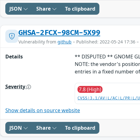
JSON
Share
To clipboard
GHSA-2FCX-98CM-5X99
Vulnerability from
github
– Published: 2022-05-24 17:36 –
Details
** DISPUTED ** GNOME GLib 
NOTE: the vendor's position i
entries in a fixed number o
Severity
7.8 (High)
CVSS:3.1/AV:L/AC:L/PR:L/
Show details on source website
JSON
Share
To clipboard