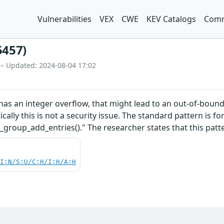
Vulnerabilities
VEX
CWE
KEV Catalogs
Comm
5457)
 – Updated: 2024-08-04 17:02
as an integer overflow, that might lead to an out-of-bound
ically this is not a security issue. The standard pattern is for 
n_group_add_entries()." The researcher states that this pa
UI:N/S:U/C:H/I:H/A:H