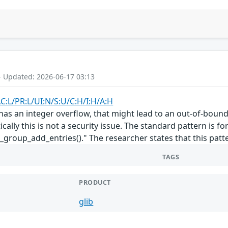
- Updated: 2026-06-17 03:13
C:L/PR:L/UI:N/S:U/C:H/I:H/A:H
as an integer overflow, that might lead to an out-of-bound
ically this is not a security issue. The standard pattern is for 
n_group_add_entries()." The researcher states that this pa
TAGS
PRODUCT
glib