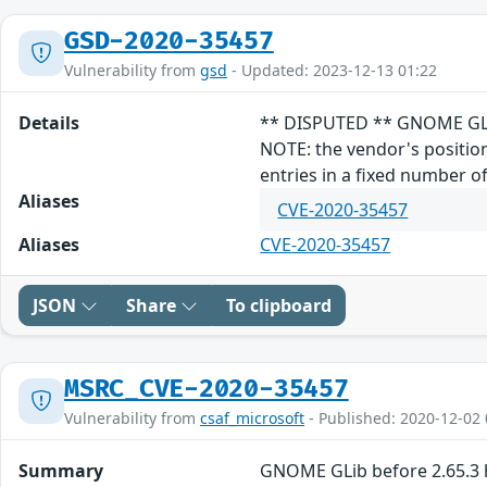
GSD-2020-35457
Vulnerability from
gsd
- Updated: 2023-12-13 01:22
Details
** DISPUTED ** GNOME GLib 
NOTE: the vendor's position i
entries in a fixed number o
Aliases
CVE-2020-35457
Aliases
CVE-2020-35457
JSON
Share
To clipboard
MSRC_CVE-2020-35457
Vulnerability from
csaf_microsoft
- Published: 2020-12-02 
Summary
GNOME GLib before 2.65.3 h