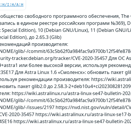
C:H/I:H/A:H
ообщество свободного программного обеспечения, The
on (запись в едином реестре российских программ №369), D
 Special Edition), 10 (Debian GNU/Linux), 11 (Debian GNU/Li
cial Edition), до 2.65.3 (Glib)
рекомендаций производителя:
/GNOME/glib/-/commit/63c5b62f0a984fac9a9700b12f54fe8
urity-tracker.debian.org/tracker/CVE-2020-35457 Для ОС Ast
astra1 или более высокой версии, используя рекомендаци
023SE17 Для Astra Linux 1.6 «Смоленск»: обновить пакет g
ользуя рекомендации производителя: https://wiki.astralin
 обновить пакет glib2.0 до 2.58.3-2+deb10u4+ci202308281
: https://wiki.astralinux.ru/astra-linux-se47-bulletin-20
/GNOME/glib/-/commit/63c5b62f0a984fac9a9700b12f54fe87
OME/glib/-/issues/2197 https://nvd.nist.gov/vuln/detail/CV
CVE-2020-35457 https://wiki.astralinux.ru/astra-linux-se17-b
4SE16 https://wiki.astralinux.ru/astra-linux-se47-bulletin-2