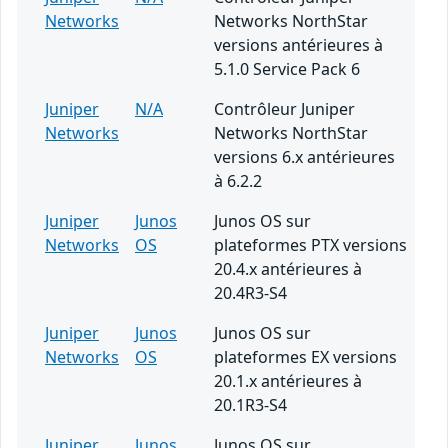
Networks
Networks NorthStar
versions antérieures à
5.1.0 Service Pack 6
Juniper
N/A
Contrôleur Juniper
Networks
Networks NorthStar
versions 6.x antérieures
à 6.2.2
Juniper
Junos
Junos OS sur
Networks
OS
plateformes PTX versions
20.4.x antérieures à
20.4R3-S4
Juniper
Junos
Junos OS sur
Networks
OS
plateformes EX versions
20.1.x antérieures à
20.1R3-S4
Juniper
Junos
Junos OS sur