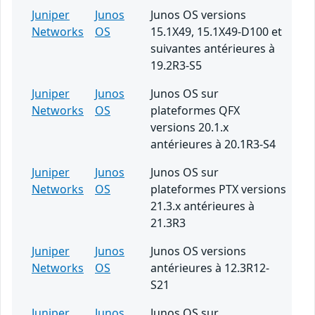
Juniper
Junos
Junos OS versions
Networks
OS
15.1X49, 15.1X49-D100 et
suivantes antérieures à
19.2R3-S5
Juniper
Junos
Junos OS sur
Networks
OS
plateformes QFX
versions 20.1.x
antérieures à 20.1R3-S4
Juniper
Junos
Junos OS sur
Networks
OS
plateformes PTX versions
21.3.x antérieures à
21.3R3
Juniper
Junos
Junos OS versions
Networks
OS
antérieures à 12.3R12-
S21
Juniper
Junos
Junos OS sur