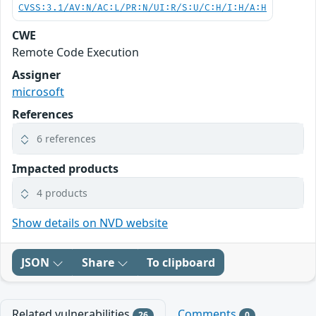
CVSS:3.1/AV:N/AC:L/PR:N/UI:R/S:U/C:H/I:H/A:H
CWE
Remote Code Execution
Assigner
microsoft
References
6 references
Impacted products
4 products
Show details on NVD website
JSON
Share
To clipboard
Related vulnerabilities
Comments
26
0