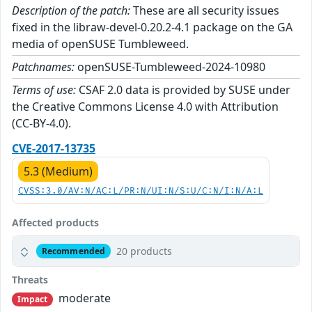
Description of the patch:
These are all security issues
fixed in the libraw-devel-0.20.2-4.1 package on the GA
media of openSUSE Tumbleweed.
Patchnames:
openSUSE-Tumbleweed-2024-10980
Terms of use:
CSAF 2.0 data is provided by SUSE under
the Creative Commons License 4.0 with Attribution
(CC-BY-4.0).
CVE-2017-13735
5.3 (Medium)
CVSS:3.0/AV:N/AC:L/PR:N/UI:N/S:U/C:N/I:N/A:L
Affected products
20 products
Recommended
Threats
moderate
Impact