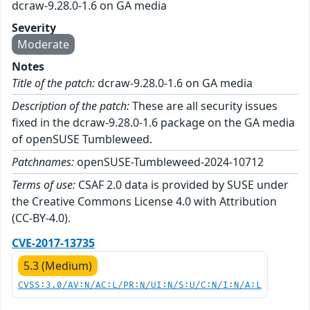
dcraw-9.28.0-1.6 on GA media
Severity
Moderate
Notes
Title of the patch:
dcraw-9.28.0-1.6 on GA media
Description of the patch:
These are all security issues
fixed in the dcraw-9.28.0-1.6 package on the GA media
of openSUSE Tumbleweed.
Patchnames:
openSUSE-Tumbleweed-2024-10712
Terms of use:
CSAF 2.0 data is provided by SUSE under
the Creative Commons License 4.0 with Attribution
(CC-BY-4.0).
CVE-2017-13735
5.3 (Medium)
CVSS:3.0/AV:N/AC:L/PR:N/UI:N/S:U/C:N/I:N/A:L