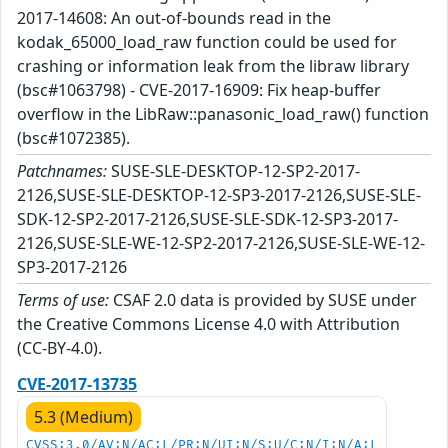
2017-14608: An out-of-bounds read in the
kodak_65000_load_raw function could be used for
crashing or information leak from the libraw library
(bsc#1063798) - CVE-2017-16909: Fix heap-buffer
overflow in the LibRaw::panasonic_load_raw() function
(bsc#1072385).
Patchnames:
SUSE-SLE-DESKTOP-12-SP2-2017-
2126,SUSE-SLE-DESKTOP-12-SP3-2017-2126,SUSE-SLE-
SDK-12-SP2-2017-2126,SUSE-SLE-SDK-12-SP3-2017-
2126,SUSE-SLE-WE-12-SP2-2017-2126,SUSE-SLE-WE-12-
SP3-2017-2126
Terms of use:
CSAF 2.0 data is provided by SUSE under
the Creative Commons License 4.0 with Attribution
(CC-BY-4.0).
CVE-2017-13735
5.3 (Medium)
CVSS:3.0/AV:N/AC:L/PR:N/UI:N/S:U/C:N/I:N/A:L