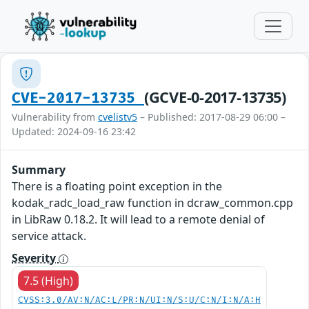
(GCVE-0-2017-13735)
CVE-2017-13735
Vulnerability from
cvelistv5
– Published: 2017-08-29 06:00 –
Updated: 2024-09-16 23:42
Summary
There is a floating point exception in the
kodak_radc_load_raw function in dcraw_common.cpp
in LibRaw 0.18.2. It will lead to a remote denial of
service attack.
Severity
7.5 (High)
CVSS:3.0/AV:N/AC:L/PR:N/UI:N/S:U/C:N/I:N/A:H