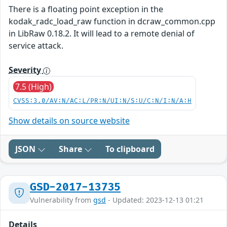
There is a floating point exception in the
kodak_radc_load_raw function in dcraw_common.cpp
in LibRaw 0.18.2. It will lead to a remote denial of
service attack.
Severity
7.5 (High)
CVSS:3.0/AV:N/AC:L/PR:N/UI:N/S:U/C:N/I:N/A:H
Show details on source website
JSON
Share
To clipboard
GSD-2017-13735
Vulnerability from
gsd
- Updated: 2023-12-13 01:21
Details