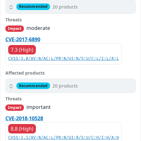
20 products
Recommended
Threats
moderate
Impact
CVE-2017-6890
7.3 (High)
CVSS:3.0/AV:N/AC:L/PR:N/UI:N/S:U/C:L/I:L/A:L
Affected products
20 products
Recommended
Threats
important
Impact
CVE-2018-10528
8.8 (High)
CVSS:3.1/AV:N/AC:L/PR:N/UI:R/S:U/C:H/I:H/A:H