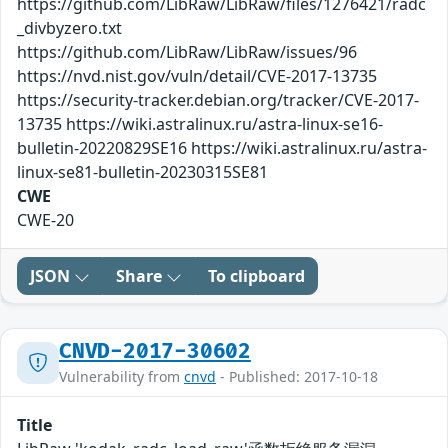
https://github.com/LibRaw/LibRaw/files/1276421/radc
_divbyzero.txt
https://github.com/LibRaw/LibRaw/issues/96
https://nvd.nist.gov/vuln/detail/CVE-2017-13735
https://security-tracker.debian.org/tracker/CVE-2017-
13735 https://wiki.astralinux.ru/astra-linux-se16-
bulletin-20220829SE16 https://wiki.astralinux.ru/astra-
linux-se81-bulletin-20230315SE81
CWE
CWE-20
JSON
Share
To clipboard
CNVD-2017-30602
Vulnerability from
cnvd
- Published: 2017-10-18
Title