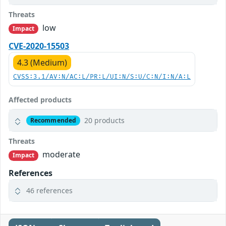
Threats
low
Impact
CVE-2020-15503
4.3 (Medium)
CVSS:3.1/AV:N/AC:L/PR:L/UI:N/S:U/C:N/I:N/A:L
Affected products
20 products
Recommended
Threats
moderate
Impact
References
46 references