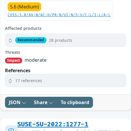
5.6 (Medium)
CVSS:3.0/AV:N/AC:H/PR:N/UI:N/S:U/C:L/I:L/A:L
Affected products
28 products
Recommended
Threats
moderate
Impact
References
17 references
JSON
Share
To clipboard
SUSE-SU-2022:1277-1