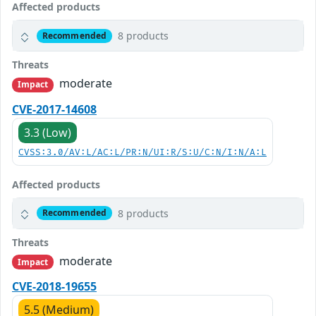
Affected products
8 products
Recommended
Threats
moderate
Impact
CVE-2017-14608
3.3 (Low)
CVSS:3.0/AV:L/AC:L/PR:N/UI:R/S:U/C:N/I:N/A:L
Affected products
8 products
Recommended
Threats
moderate
Impact
CVE-2018-19655
5.5 (Medium)