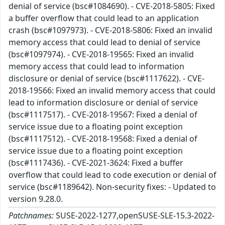
denial of service (bsc#1084690). - CVE-2018-5805: Fixed
a buffer overflow that could lead to an application
crash (bsc#1097973). - CVE-2018-5806: Fixed an invalid
memory access that could lead to denial of service
(bsc#1097974). - CVE-2018-19565: Fixed an invalid
memory access that could lead to information
disclosure or denial of service (bsc#1117622). - CVE-
2018-19566: Fixed an invalid memory access that could
lead to information disclosure or denial of service
(bsc#1117517). - CVE-2018-19567: Fixed a denial of
service issue due to a floating point exception
(bsc#1117512). - CVE-2018-19568: Fixed a denial of
service issue due to a floating point exception
(bsc#1117436). - CVE-2021-3624: Fixed a buffer
overflow that could lead to code execution or denial of
service (bsc#1189642). Non-security fixes: - Updated to
version 9.28.0.
Patchnames:
SUSE-2022-1277,openSUSE-SLE-15.3-2022-