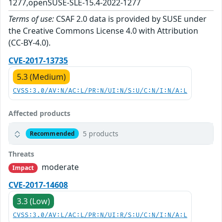
1277,openSUSE-SLE-15.4-2022-1277
Terms of use:
CSAF 2.0 data is provided by SUSE under
the Creative Commons License 4.0 with Attribution
(CC-BY-4.0).
CVE-2017-13735
5.3 (Medium)
CVSS:3.0/AV:N/AC:L/PR:N/UI:N/S:U/C:N/I:N/A:L
Affected products
5 products
Recommended
Threats
moderate
Impact
CVE-2017-14608
3.3 (Low)
CVSS:3.0/AV:L/AC:L/PR:N/UI:R/S:U/C:N/I:N/A:L