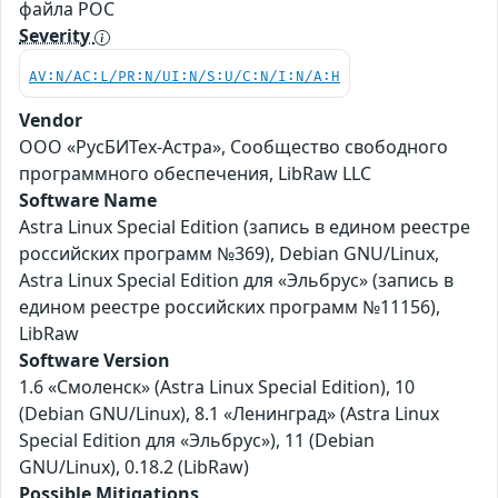
файла POC
Severity
AV:N/AC:L/PR:N/UI:N/S:U/C:N/I:N/A:H
Vendor
ООО «РусБИТех-Астра», Сообщество свободного
программного обеспечения, LibRaw LLC
Software Name
Astra Linux Special Edition (запись в едином реестре
российских программ №369), Debian GNU/Linux,
Astra Linux Special Edition для «Эльбрус» (запись в
едином реестре российских программ №11156),
LibRaw
Software Version
1.6 «Смоленск» (Astra Linux Special Edition), 10
(Debian GNU/Linux), 8.1 «Ленинград» (Astra Linux
Special Edition для «Эльбрус»), 11 (Debian
GNU/Linux), 0.18.2 (LibRaw)
Possible Mitigations