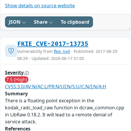
Show details on source website
JSON
Share
To clipboard
FKIE_CVE-2017-13735
Vulnerability from
fkie_nvd
- Published: 2017-08-29
06:29 - Updated: 2026-06-17 01:05
Severity
7.5 (High)
-
CVSS:3.0/AV:N/AC:L/PR:N/UI:N/S:U/C:N/I:N/A:H
Summary
There is a floating point exception in the
kodak_radc_load_raw function in dcraw_common.cpp
in LibRaw 0.18.2. It will lead to a remote denial of
service attack.
References