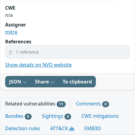
CWE
n/a
Assigner
mitre
References
1 reference
Show details on NVD website
JSON
Share
To clipboard
Related vulnerabilities
Comments
11
0
Bundles
Sightings
CWE mitigations
0
0
Detection rules
ATT&CK
EMB3D