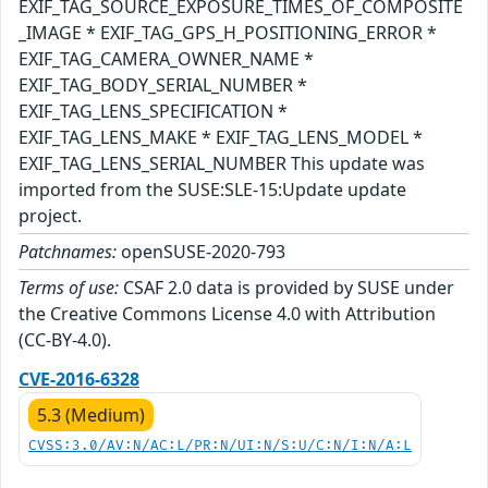
EXIF_TAG_SOURCE_EXPOSURE_TIMES_OF_COMPOSITE
_IMAGE * EXIF_TAG_GPS_H_POSITIONING_ERROR *
EXIF_TAG_CAMERA_OWNER_NAME *
EXIF_TAG_BODY_SERIAL_NUMBER *
EXIF_TAG_LENS_SPECIFICATION *
EXIF_TAG_LENS_MAKE * EXIF_TAG_LENS_MODEL *
EXIF_TAG_LENS_SERIAL_NUMBER This update was
imported from the SUSE:SLE-15:Update update
project.
Patchnames:
openSUSE-2020-793
Terms of use:
CSAF 2.0 data is provided by SUSE under
the Creative Commons License 4.0 with Attribution
(CC-BY-4.0).
CVE-2016-6328
5.3 (Medium)
CVSS:3.0/AV:N/AC:L/PR:N/UI:N/S:U/C:N/I:N/A:L