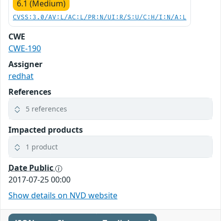
6.1 (Medium)
CVSS:3.0/AV:L/AC:L/PR:N/UI:R/S:U/C:H/I:N/A:L
CWE
CWE-190
Assigner
redhat
References
5 references
Impacted products
1 product
Date Public
2017-07-25 00:00
Show details on NVD website