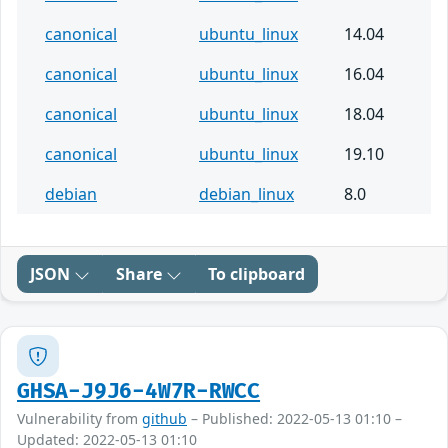
canonical
ubuntu_linux
14.04
canonical
ubuntu_linux
16.04
canonical
ubuntu_linux
18.04
canonical
ubuntu_linux
19.10
debian
debian_linux
8.0
JSON
Share
To clipboard
GHSA-J9J6-4W7R-RWCC
Vulnerability from
github
– Published: 2022-05-13 01:10 –
Updated: 2022-05-13 01:10