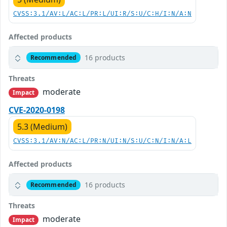
CVSS:3.1/AV:L/AC:L/PR:L/UI:R/S:U/C:H/I:N/A:N
Affected products
16 products
Recommended
Threats
moderate
Impact
CVE-2020-0198
5.3 (Medium)
CVSS:3.1/AV:N/AC:L/PR:N/UI:N/S:U/C:N/I:N/A:L
Affected products
16 products
Recommended
Threats
moderate
Impact