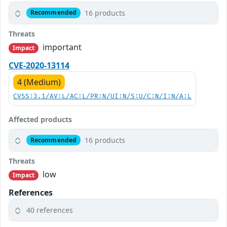
16 products
Recommended
Threats
important
Impact
CVE-2020-13114
4 (Medium)
CVSS:3.1/AV:L/AC:L/PR:N/UI:N/S:U/C:N/I:N/A:L
Affected products
16 products
Recommended
Threats
low
Impact
References
40 references