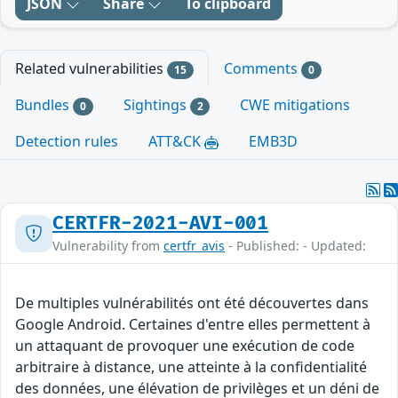
JSON
Share
To clipboard
Related vulnerabilities
Comments
15
0
Bundles
Sightings
CWE mitigations
0
2
Detection rules
ATT&CK
EMB3D
CERTFR-2021-AVI-001
Vulnerability from
certfr_avis
- Published: - Updated:
De multiples vulnérabilités ont été découvertes dans
Google Android. Certaines d'entre elles permettent à
un attaquant de provoquer une exécution de code
arbitraire à distance, une atteinte à la confidentialité
des données, une élévation de privilèges et un déni de