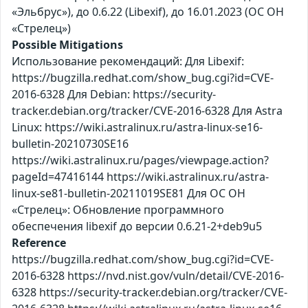
«Эльбрус»), до 0.6.22 (Libexif), до 16.01.2023 (ОС ОН
«Стрелец»)
Possible Mitigations
Использование рекомендаций: Для Libexif:
https://bugzilla.redhat.com/show_bug.cgi?id=CVE-
2016-6328 Для Debian: https://security-
tracker.debian.org/tracker/CVE-2016-6328 Для Astra
Linux: https://wiki.astralinux.ru/astra-linux-se16-
bulletin-20210730SE16
https://wiki.astralinux.ru/pages/viewpage.action?
pageId=47416144 https://wiki.astralinux.ru/astra-
linux-se81-bulletin-20211019SE81 Для ОС ОН
«Стрелец»: Обновление программного
обеспечения libexif до версии 0.6.21-2+deb9u5
Reference
https://bugzilla.redhat.com/show_bug.cgi?id=CVE-
2016-6328 https://nvd.nist.gov/vuln/detail/CVE-2016-
6328 https://security-tracker.debian.org/tracker/CVE-