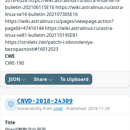
2016-6328 https://wiki.astralinux.ru/astra-linux-se16-
bulletin-20210611SE16 https://wiki.astralinux.ru/astra-
linux-se16-bulletin-20210730SE16
https://wiki.astralinux.ru/pages/viewpage.action?
pageId=47416144 https://wiki.astralinux.ru/astra-
linux-se81-bulletin-20211019SE81
https://strelets.net/patchi-i-obnovleniya-
bezopasnosti#16012023
CWE
CWE-190
JSON
Share
To clipboard
CNVD-2018-24309
Vulnerability from
cnvd
- Published: 2018-11-29
Title
libexif整数溢出漏洞