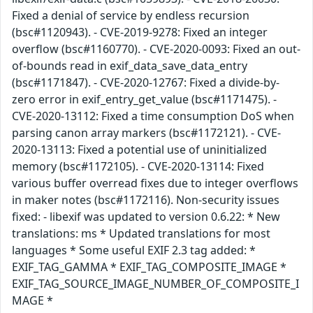
Fixed a denial of service by endless recursion
(bsc#1120943). - CVE-2019-9278: Fixed an integer
overflow (bsc#1160770). - CVE-2020-0093: Fixed an out-
of-bounds read in exif_data_save_data_entry
(bsc#1171847). - CVE-2020-12767: Fixed a divide-by-
zero error in exif_entry_get_value (bsc#1171475). -
CVE-2020-13112: Fixed a time consumption DoS when
parsing canon array markers (bsc#1172121). - CVE-
2020-13113: Fixed a potential use of uninitialized
memory (bsc#1172105). - CVE-2020-13114: Fixed
various buffer overread fixes due to integer overflows
in maker notes (bsc#1172116). Non-security issues
fixed: - libexif was updated to version 0.6.22: * New
translations: ms * Updated translations for most
languages * Some useful EXIF 2.3 tag added: *
EXIF_TAG_GAMMA * EXIF_TAG_COMPOSITE_IMAGE *
EXIF_TAG_SOURCE_IMAGE_NUMBER_OF_COMPOSITE_I
MAGE *