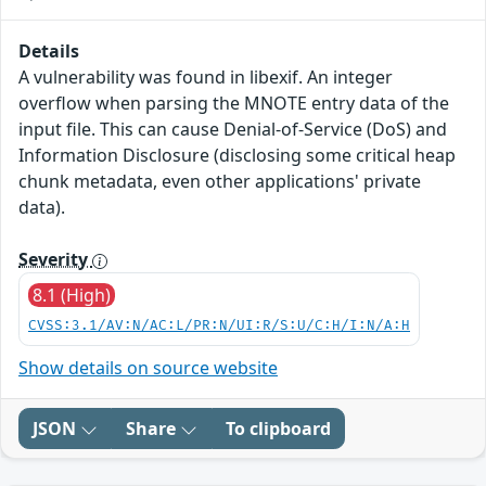
Details
A vulnerability was found in libexif. An integer
overflow when parsing the MNOTE entry data of the
input file. This can cause Denial-of-Service (DoS) and
Information Disclosure (disclosing some critical heap
chunk metadata, even other applications' private
data).
Severity
8.1 (High)
CVSS:3.1/AV:N/AC:L/PR:N/UI:R/S:U/C:H/I:N/A:H
Show details on source website
JSON
Share
To clipboard