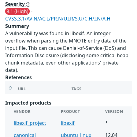
Severity
8.1 (High)
-
CVSS:3.1/AV:N/AC:L/PR:N/UI:R/S:U/C:H/I:N/A:H
Summary
A vulnerability was found in libexif. An integer
overflow when parsing the MNOTE entry data of the
input file. This can cause Denial-of-Service (DoS) and
Information Disclosure (disclosing some critical heap
chunk metadata, even other applications' private
data).
References
URL
TAGS
Impacted products
VENDOR
PRODUCT
VERSION
libexif_project
libexif
*
canonical
ubuntu_linux
12.04