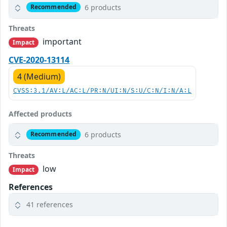
6 products
Recommended
Threats
important
Impact
CVE-2020-13114
4 (Medium)
CVSS:3.1/AV:L/AC:L/PR:N/UI:N/S:U/C:N/I:N/A:L
Affected products
6 products
Recommended
Threats
low
Impact
References
41 references