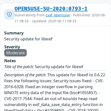
OPENSUSE-SU-2020:0793-1
Vulnerability from
csaf_opensuse
- Published: 2020-06-
11 08:33 - Updated: 2020-06-11 08:33
Summary
Security update for libexif
Severity
Moderate
Notes
Title of the patch:
Security update for libexif
Description of the patch:
This update for libexif to 0.6.22
fixes the following issues: Security issues fixed: - CVE-
2016-6328: Fixed an integer overflow in parsing
MNOTE entry data of the input file (bsc#1055857). -
CVE-2017-7544: Fixed an out-of-bounds heap read
vulnerability in exif_data_save_data_entry function in
libexif/exif-data.c (bsc#1059893). - CVE-2018-20030: