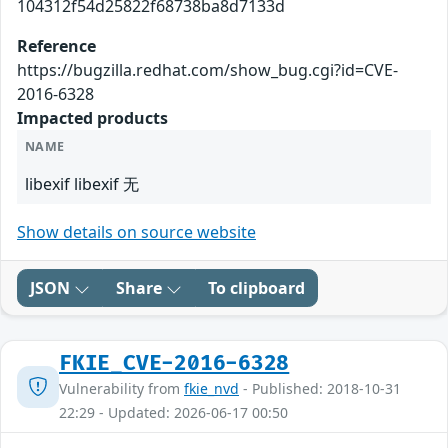
104312f54d25822f68738ba8d7133d
Reference
https://bugzilla.redhat.com/show_bug.cgi?id=CVE-
2016-6328
Impacted products
NAME
libexif libexif 无
Show details on source website
JSON
Share
To clipboard
FKIE_CVE-2016-6328
Vulnerability from
fkie_nvd
- Published: 2018-10-31
22:29 - Updated: 2026-06-17 00:50