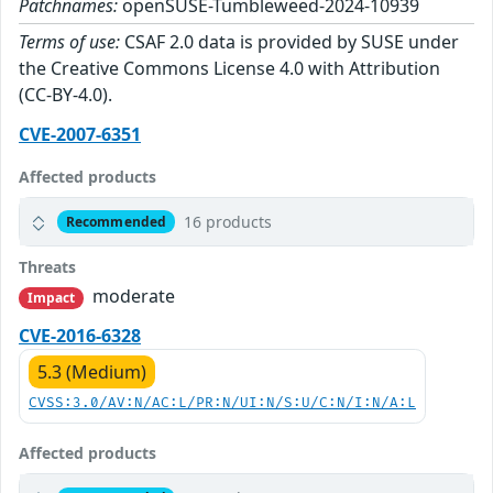
Patchnames:
openSUSE-Tumbleweed-2024-10939
Terms of use:
CSAF 2.0 data is provided by SUSE under
the Creative Commons License 4.0 with Attribution
(CC-BY-4.0).
CVE-2007-6351
Affected products
16 products
Recommended
Threats
moderate
Impact
CVE-2016-6328
5.3 (Medium)
CVSS:3.0/AV:N/AC:L/PR:N/UI:N/S:U/C:N/I:N/A:L
Affected products