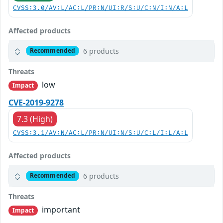
CVSS:3.0/AV:L/AC:L/PR:N/UI:R/S:U/C:N/I:N/A:L
Affected products
6 products
Recommended
Threats
low
Impact
CVE-2019-9278
7.3 (High)
CVSS:3.1/AV:N/AC:L/PR:N/UI:N/S:U/C:L/I:L/A:L
Affected products
6 products
Recommended
Threats
important
Impact