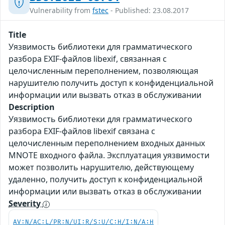
Vulnerability from
fstec
- Published: 23.08.2017
Title
Уязвимость библиотеки для грамматического
разбора EXIF-файлов libexif, связанная с
целочисленным переполнением, позволяющая
нарушителю получить доступ к конфиденциальной
информации или вызвать отказ в обслуживании
Description
Уязвимость библиотеки для грамматического
разбора EXIF-файлов libexif связана с
целочисленным переполнением входных данных
MNOTE входного файла. Эксплуатация уязвимости
может позволить нарушителю, действующему
удаленно, получить доступ к конфиденциальной
информации или вызвать отказ в обслуживании
Severity
AV:N/AC:L/PR:N/UI:R/S:U/C:H/I:N/A:H