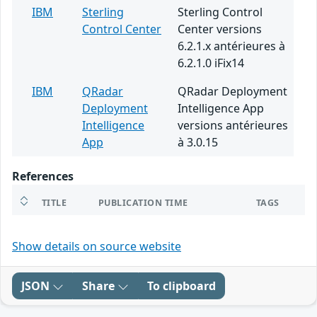
IBM
Sterling
Sterling Control
Control Center
Center versions
6.2.1.x antérieures à
6.2.1.0 iFix14
IBM
QRadar
QRadar Deployment
Deployment
Intelligence App
Intelligence
versions antérieures
App
à 3.0.15
References
TITLE
PUBLICATION TIME
TAGS
Show details on source website
JSON
Share
To clipboard