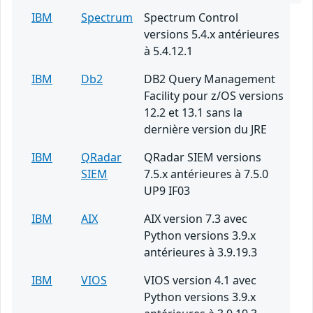
IBM
Spectrum
Spectrum Control
versions 5.4.x antérieures
à 5.4.12.1
IBM
Db2
DB2 Query Management
Facility pour z/OS versions
12.2 et 13.1 sans la
dernière version du JRE
IBM
QRadar
QRadar SIEM versions
SIEM
7.5.x antérieures à 7.5.0
UP9 IF03
IBM
AIX
AIX version 7.3 avec
Python versions 3.9.x
antérieures à 3.9.19.3
IBM
VIOS
VIOS version 4.1 avec
Python versions 3.9.x