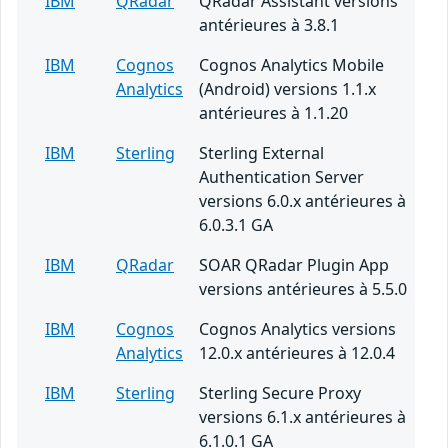
IBM
QRadar
QRadar Assistant versions
antérieures à 3.8.1
IBM
Cognos
Cognos Analytics Mobile
Analytics
(Android) versions 1.1.x
antérieures à 1.1.20
IBM
Sterling
Sterling External
Authentication Server
versions 6.0.x antérieures à
6.0.3.1 GA
IBM
QRadar
SOAR QRadar Plugin App
versions antérieures à 5.5.0
IBM
Cognos
Cognos Analytics versions
Analytics
12.0.x antérieures à 12.0.4
IBM
Sterling
Sterling Secure Proxy
versions 6.1.x antérieures à
6.1.0.1 GA