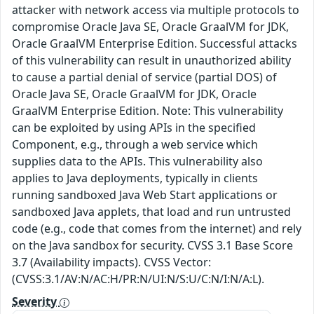
attacker with network access via multiple protocols to
compromise Oracle Java SE, Oracle GraalVM for JDK,
Oracle GraalVM Enterprise Edition. Successful attacks
of this vulnerability can result in unauthorized ability
to cause a partial denial of service (partial DOS) of
Oracle Java SE, Oracle GraalVM for JDK, Oracle
GraalVM Enterprise Edition. Note: This vulnerability
can be exploited by using APIs in the specified
Component, e.g., through a web service which
supplies data to the APIs. This vulnerability also
applies to Java deployments, typically in clients
running sandboxed Java Web Start applications or
sandboxed Java applets, that load and run untrusted
code (e.g., code that comes from the internet) and rely
on the Java sandbox for security. CVSS 3.1 Base Score
3.7 (Availability impacts). CVSS Vector:
(CVSS:3.1/AV:N/AC:H/PR:N/UI:N/S:U/C:N/I:N/A:L).
Severity