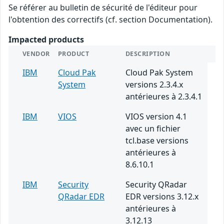
Se référer au bulletin de sécurité de l'éditeur pour
l'obtention des correctifs (cf. section Documentation).
Impacted products
VENDOR
PRODUCT
DESCRIPTION
IBM
Cloud Pak
Cloud Pak System
System
versions 2.3.4.x
antérieures à 2.3.4.1
IBM
VIOS
VIOS version 4.1
avec un fichier
tcl.base versions
antérieures à
8.6.10.1
IBM
Security
Security QRadar
QRadar EDR
EDR versions 3.12.x
antérieures à
3.12.13