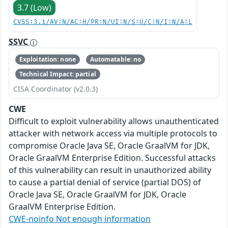
3.7 (Low)
CVSS:3.1/AV:N/AC:H/PR:N/UI:N/S:U/C:N/I:N/A:L
SSVC
Exploitation: none
Automatable: no
Technical Impact: partial
CISA Coordinator (v2.0.3)
CWE
Difficult to exploit vulnerability allows unauthenticated
attacker with network access via multiple protocols to
compromise Oracle Java SE, Oracle GraalVM for JDK,
Oracle GraalVM Enterprise Edition. Successful attacks
of this vulnerability can result in unauthorized ability
to cause a partial denial of service (partial DOS) of
Oracle Java SE, Oracle GraalVM for JDK, Oracle
GraalVM Enterprise Edition.
CWE-noinfo Not enough information