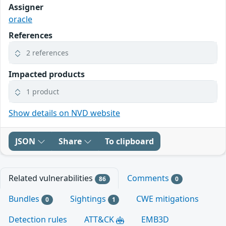
Assigner
oracle
References
2 references
Impacted products
1 product
Show details on NVD website
JSON
Share
To clipboard
Related vulnerabilities
Comments
86
0
Bundles
Sightings
CWE mitigations
0
1
Detection rules
ATT&CK
EMB3D