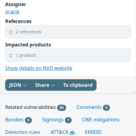
Assigner
oracle
References
2 references
Impacted products
1 product
Show details on NVD website
JSON
Share
To clipboard
Related vulnerabilities
Comments
86
0
Bundles
Sightings
CWE mitigations
0
1
Detection rules
ATT&CK
EMB3D