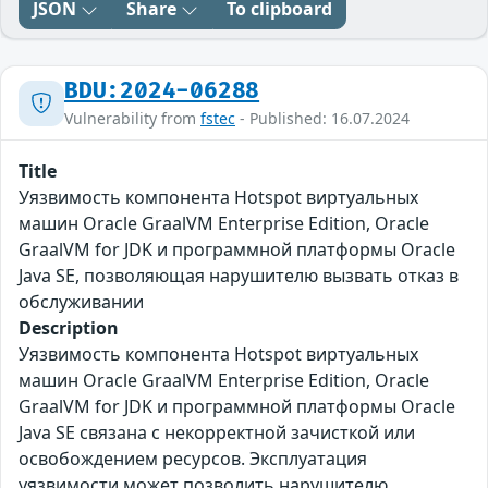
JSON
Share
To clipboard
BDU:2024-06288
Vulnerability from
fstec
- Published: 16.07.2024
Title
Уязвимость компонента Hotspot виртуальных
машин Oracle GraalVM Enterprise Edition, Oracle
GraalVM for JDK и программной платформы Oracle
Java SE, позволяющая нарушителю вызвать отказ в
обслуживании
Description
Уязвимость компонента Hotspot виртуальных
машин Oracle GraalVM Enterprise Edition, Oracle
GraalVM for JDK и программной платформы Oracle
Java SE связана с некорректной зачисткой или
освобождением ресурсов. Эксплуатация
уязвимости может позволить нарушителю,