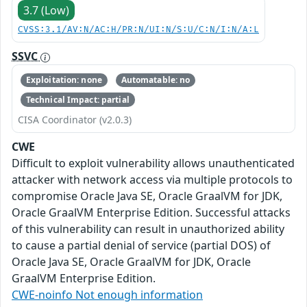
3.7 (Low)
CVSS:3.1/AV:N/AC:H/PR:N/UI:N/S:U/C:N/I:N/A:L
SSVC
Exploitation: none
Automatable: no
Technical Impact: partial
CISA Coordinator (v2.0.3)
CWE
Difficult to exploit vulnerability allows unauthenticated
attacker with network access via multiple protocols to
compromise Oracle Java SE, Oracle GraalVM for JDK,
Oracle GraalVM Enterprise Edition. Successful attacks
of this vulnerability can result in unauthorized ability
to cause a partial denial of service (partial DOS) of
Oracle Java SE, Oracle GraalVM for JDK, Oracle
GraalVM Enterprise Edition.
CWE-noinfo Not enough information