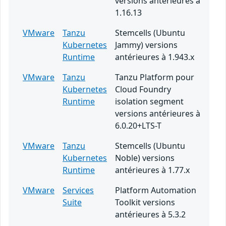
versions antérieures à
1.16.13
VMware
Tanzu
Stemcells (Ubuntu
Kubernetes
Jammy) versions
Runtime
antérieures à 1.943.x
VMware
Tanzu
Tanzu Platform pour
Kubernetes
Cloud Foundry
Runtime
isolation segment
versions antérieures à
6.0.20+LTS-T
VMware
Tanzu
Stemcells (Ubuntu
Kubernetes
Noble) versions
Runtime
antérieures à 1.77.x
VMware
Services
Platform Automation
Suite
Toolkit versions
antérieures à 5.3.2