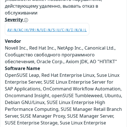
действующему удаленно, вызвать отказ в
обслуживании
Severity
AV:N/AC:H/PR:N/UI:N/S:U/C:N/I:N/A:L
Vendor
Novell Inc., Red Hat Inc., NetApp Inc., Canonical Ltd.,
Сообщество свободного программного
обеспечения, Oracle Corp., Axiom JDK, АО "НППКТ"
Software Name
OpenSUSE Leap, Red Hat Enterprise Linux, Suse Linux
Enterprise Server, SUSE Linux Enterprise Server for
SAP Applications, OnCommand Workflow Automation,
Oncommand Insight, openSUSE Tumbleweed, Ubuntu,
Debian GNU/Linux, SUSE Linux Enterprise High
Performance Computing, SUSE Manager Retail Branch
Server, SUSE Manager Proxy, SUSE Manager Server,
SUSE Enterprise Storage, Suse Linux Enterprise