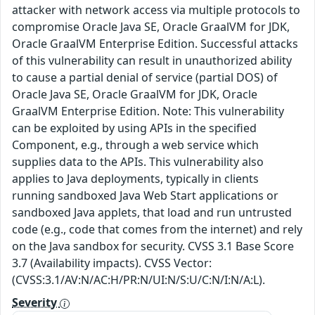
attacker with network access via multiple protocols to
compromise Oracle Java SE, Oracle GraalVM for JDK,
Oracle GraalVM Enterprise Edition. Successful attacks
of this vulnerability can result in unauthorized ability
to cause a partial denial of service (partial DOS) of
Oracle Java SE, Oracle GraalVM for JDK, Oracle
GraalVM Enterprise Edition. Note: This vulnerability
can be exploited by using APIs in the specified
Component, e.g., through a web service which
supplies data to the APIs. This vulnerability also
applies to Java deployments, typically in clients
running sandboxed Java Web Start applications or
sandboxed Java applets, that load and run untrusted
code (e.g., code that comes from the internet) and rely
on the Java sandbox for security. CVSS 3.1 Base Score
3.7 (Availability impacts). CVSS Vector:
(CVSS:3.1/AV:N/AC:H/PR:N/UI:N/S:U/C:N/I:N/A:L).
Severity