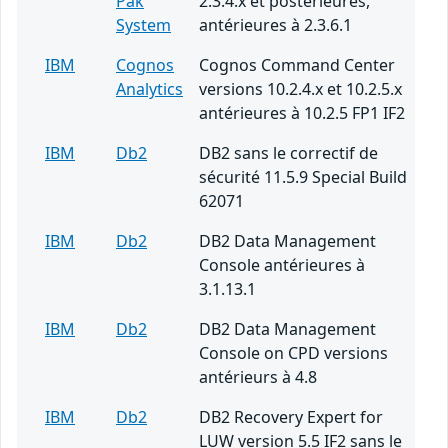
Pak
2.3.4.x et postérieures,
System
antérieures à 2.3.6.1
IBM
Cognos
Cognos Command Center
Analytics
versions 10.2.4.x et 10.2.5.x
antérieures à 10.2.5 FP1 IF2
IBM
Db2
DB2 sans le correctif de
sécurité 11.5.9 Special Build
62071
IBM
Db2
DB2 Data Management
Console antérieures à
3.1.13.1
IBM
Db2
DB2 Data Management
Console on CPD versions
antérieurs à 4.8
IBM
Db2
DB2 Recovery Expert for
LUW version 5.5 IF2 sans le