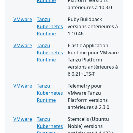
Runtime
Platform versions
antérieures à 10.3.0
VMware
Tanzu
Ruby Buildpack
Kubernetes
versions antérieures à
Runtime
1.10.46
VMware
Tanzu
Elastic Application
Kubernetes
Runtime pour VMware
Runtime
Tanzu Platform
versions antérieures à
6.0.21+LTS-T
VMware
Tanzu
Telemetry pour
Kubernetes
VMware Tanzu
Runtime
Platform versions
antérieures à 2.3.0
VMware
Tanzu
Stemcells (Ubuntu
Kubernetes
Noble) versions