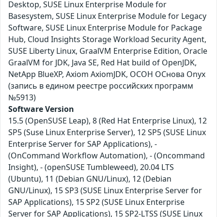
Desktop, SUSE Linux Enterprise Module for
Basesystem, SUSE Linux Enterprise Module for Legacy
Software, SUSE Linux Enterprise Module for Package
Hub, Cloud Insights Storage Workload Security Agent,
SUSE Liberty Linux, GraalVM Enterprise Edition, Oracle
GraalVM for JDK, Java SE, Red Hat build of OpenJDK,
NetApp BlueXP, Axiom AxiomJDK, ОСОН ОСнова Оnyx
(запись в едином реестре российских программ
№5913)
Software Version
15.5 (OpenSUSE Leap), 8 (Red Hat Enterprise Linux), 12
SP5 (Suse Linux Enterprise Server), 12 SP5 (SUSE Linux
Enterprise Server for SAP Applications), -
(OnCommand Workflow Automation), - (Oncommand
Insight), - (openSUSE Tumbleweed), 20.04 LTS
(Ubuntu), 11 (Debian GNU/Linux), 12 (Debian
GNU/Linux), 15 SP3 (SUSE Linux Enterprise Server for
SAP Applications), 15 SP2 (SUSE Linux Enterprise
Server for SAP Applications), 15 SP2-LTSS (SUSE Linux