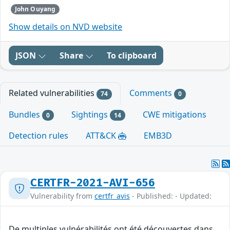
John Ouyang
Show details on NVD website
JSON
Share
To clipboard
Related vulnerabilities
Comments
74
0
Bundles
Sightings
CWE mitigations
0
14
Detection rules
ATT&CK
EMB3D
CERTFR-2021-AVI-656
Vulnerability from
certfr_avis
- Published: - Updated:
De multiples vulnérabilités ont été découvertes dans