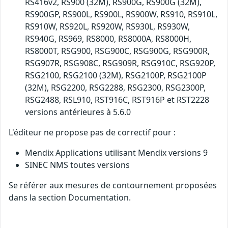
RS416v2, RS900 (32M), RS900G, RS900G (32M),
RS900GP, RS900L, RS900L, RS900W, RS910, RS910L,
RS910W, RS920L, RS920W, RS930L, RS930W,
RS940G, RS969, RS8000, RS8000A, RS8000H,
RS8000T, RSG900, RSG900C, RSG900G, RSG900R,
RSG907R, RSG908C, RSG909R, RSG910C, RSG920P,
RSG2100, RSG2100 (32M), RSG2100P, RSG2100P
(32M), RSG2200, RSG2288, RSG2300, RSG2300P,
RSG2488, RSL910, RST916C, RST916P et RST2228
versions antérieures à 5.6.0
L'éditeur ne propose pas de correctif pour :
Mendix Applications utilisant Mendix versions 9
SINEC NMS toutes versions
Se référer aux mesures de contournement proposées
dans la section Documentation.