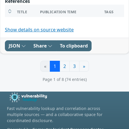
References
TITLE
PUBLICATION TIME
TAGS
Show details on source website
JSON
Share
To clipboard
«
1
2
3
»
Page 1 of 8 (74 entries)
Fast vulnerability lookup and correlation across
multiple sources — and a collaborative space for
coordinated disclosure.