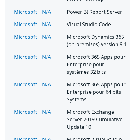
Microsoft
N/A
Power BI Report Server
Microsoft
N/A
Visual Studio Code
Microsoft
N/A
Microsoft Dynamics 365
(on-premises) version 9.1
Microsoft
N/A
Microsoft 365 Apps pour
Enterprise pour
systèmes 32 bits
Microsoft
N/A
Microsoft 365 Apps pour
Enterprise pour 64 bits
Systems
Microsoft
N/A
Microsoft Exchange
Server 2019 Cumulative
Update 10
Microsoft
N/A
Microsoft Visual Studio