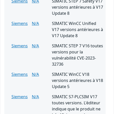
Siemens
N/A
SIMATIC STEP 7 Safety V17
versions antérieures à V17
Update 8
Siemens
N/A
SIMATIC WinCC Unified
V17 versions antérieures à
V17 Update 8
Siemens
N/A
SIMATIC STEP 7 V16 toutes
versions pour la
vulnérabilité CVE-2023-
32736
Siemens
N/A
SIMATIC WinCC V18
versions antérieures à V18
Update 5
Siemens
N/A
SIMATIC S7-PLCSIM V17
toutes versions. L'éditeur
indique que le produit ne