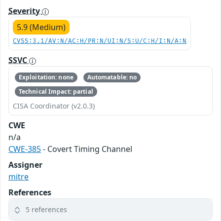
Severity
5.9 (Medium)
CVSS:3.1/AV:N/AC:H/PR:N/UI:N/S:U/C:H/I:N/A:N
SSVC
Exploitation: none
Automatable: no
Technical Impact: partial
CISA Coordinator (v2.0.3)
CWE
n/a
CWE-385
- Covert Timing Channel
Assigner
mitre
References
5 references