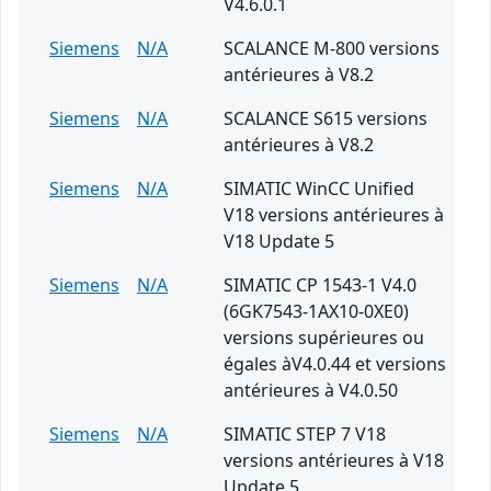
V4.6.0.1
Siemens
N/A
SCALANCE M-800 versions
antérieures à V8.2
Siemens
N/A
SCALANCE S615 versions
antérieures à V8.2
Siemens
N/A
SIMATIC WinCC Unified
V18 versions antérieures à
V18 Update 5
Siemens
N/A
SIMATIC CP 1543-1 V4.0
(6GK7543-1AX10-0XE0)
versions supérieures ou
égales àV4.0.44 et versions
antérieures à V4.0.50
Siemens
N/A
SIMATIC STEP 7 V18
versions antérieures à V18
Update 5