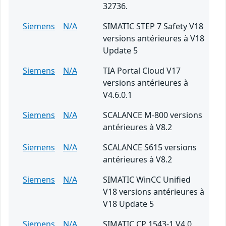
32736.
Siemens
N/A
SIMATIC STEP 7 Safety V18
versions antérieures à V18
Update 5
Siemens
N/A
TIA Portal Cloud V17
versions antérieures à
V4.6.0.1
Siemens
N/A
SCALANCE M-800 versions
antérieures à V8.2
Siemens
N/A
SCALANCE S615 versions
antérieures à V8.2
Siemens
N/A
SIMATIC WinCC Unified
V18 versions antérieures à
V18 Update 5
Siemens
N/A
SIMATIC CP 1543-1 V4.0