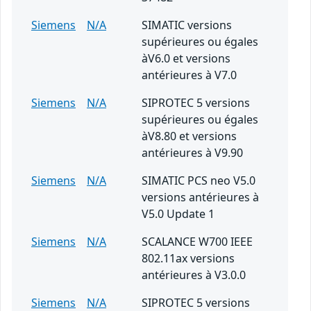
Siemens
N/A
SIMATIC versions
supérieures ou égales
àV6.0 et versions
antérieures à V7.0
Siemens
N/A
SIPROTEC 5 versions
supérieures ou égales
àV8.80 et versions
antérieures à V9.90
Siemens
N/A
SIMATIC PCS neo V5.0
versions antérieures à
V5.0 Update 1
Siemens
N/A
SCALANCE W700 IEEE
802.11ax versions
antérieures à V3.0.0
Siemens
N/A
SIPROTEC 5 versions