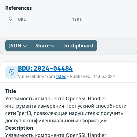
References
URL
TYPE
JSON
Share
To clipboard
BDU:2024-04484
Vulnerability from
fstec
- Published: 14.05.2024
Title
Уязвимость компонента OpenSSL Handler
инструмента измерения пропускной способности
сети Iperf3, позволяющая нарушителю получить
доступ к конфиденциальной информации
Description
Уязвимость компонента OpenSSL Handler