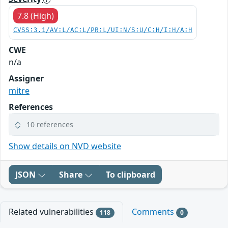
7.8 (High)
CVSS:3.1/AV:L/AC:L/PR:L/UI:N/S:U/C:H/I:H/A:H
CWE
n/a
Assigner
mitre
References
10 references
Show details on NVD website
JSON
Share
To clipboard
Related vulnerabilities
Comments
118
0