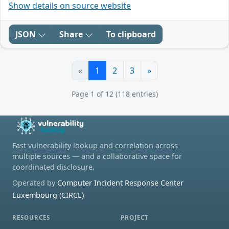
Show details on source website
JSON
Share
To clipboard
«
1
2
3
»
Page 1 of 12 (118 entries)
Fast vulnerability lookup and correlation across
multiple sources — and a collaborative space for
coordinated disclosure.
Operated by
Computer Incident Response Center
Luxembourg (CIRCL)
RESOURCES
PROJECT