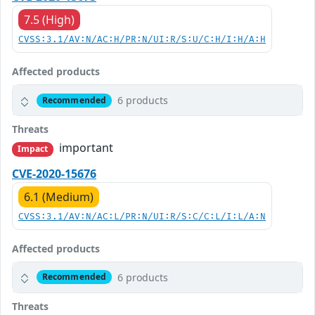
7.5 (High)
CVSS:3.1/AV:N/AC:H/PR:N/UI:R/S:U/C:H/I:H/A:H
Affected products
6 products
Recommended
Threats
important
Impact
CVE-2020-15676
6.1 (Medium)
CVSS:3.1/AV:N/AC:L/PR:N/UI:R/S:C/C:L/I:L/A:N
Affected products
6 products
Recommended
Threats