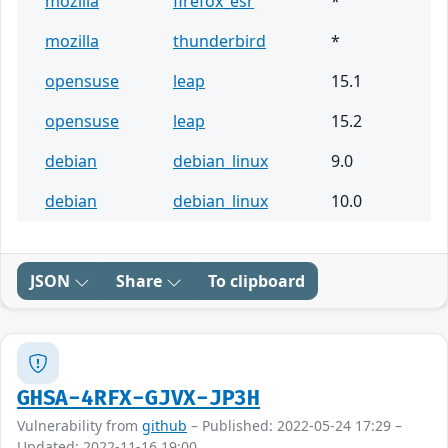
mozilla
firefox_esr
*
mozilla
thunderbird
*
opensuse
leap
15.1
opensuse
leap
15.2
debian
debian_linux
9.0
debian
debian_linux
10.0
JSON
Share
To clipboard
GHSA-4RFX-GJVX-JP3H
Vulnerability from
github
– Published: 2022-05-24 17:29 –
Updated: 2022-11-16 19:00