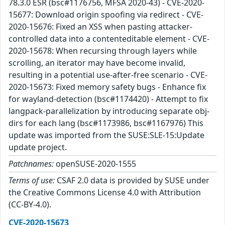
78.3.0 ESR (bsc#1176756, MFSA 2020-43) - CVE-2020-
15677: Download origin spoofing via redirect - CVE-
2020-15676: Fixed an XSS when pasting attacker-
controlled data into a contenteditable element - CVE-
2020-15678: When recursing through layers while
scrolling, an iterator may have become invalid,
resulting in a potential use-after-free scenario - CVE-
2020-15673: Fixed memory safety bugs - Enhance fix
for wayland-detection (bsc#1174420) - Attempt to fix
langpack-parallelization by introducing separate obj-
dirs for each lang (bsc#1173986, bsc#1167976) This
update was imported from the SUSE:SLE-15:Update
update project.
Patchnames:
openSUSE-2020-1555
Terms of use:
CSAF 2.0 data is provided by SUSE under
the Creative Commons License 4.0 with Attribution
(CC-BY-4.0).
CVE-2020-15673