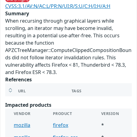
CVSS:3.1/AV:N/AC:L/PR:N/UI:R/S:U/C:H/I:H/A:H
Summary
When recursing through graphical layers while
scrolling, an iterator may have become invalid,
resulting in a potential use-after-free. This occurs
because the function
APZCTreeManager::ComputeClippedCompositionBoun
ds did not follow iterator invalidation rules. This
vulnerability affects Firefox < 81, Thunderbird < 78.3,
and Firefox ESR < 78.3.
References
URL
TAGS
Impacted products
VENDOR
PRODUCT
VERSION
mozilla
firefox
*