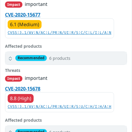
important
Impact
CVE-2020-15677
6.1 (Medium)
CVSS:3.1/AV:N/AC:L/PR:N/UI:R/S:C/C:L/I:L/A:N
Affected products
6 products
Recommended
Threats
important
Impact
CVE-2020-15678
8.8 (High)
CVSS:3.1/AV:N/AC:L/PR:N/UI:R/S:U/C:H/I:H/A:H
Affected products
Recommended