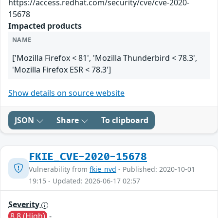
https://access.redhat.com/security/cve/cve-2020-
15678
Impacted products
NAME
['Mozilla Firefox < 81', 'Mozilla Thunderbird < 78.3',
'Mozilla Firefox ESR < 78.3']
Show details on source website
JSON
Share
To clipboard
FKIE_CVE-2020-15678
Vulnerability from
fkie_nvd
- Published: 2020-10-01
19:15 - Updated: 2026-06-17 02:57
Severity
8.8 (High)
-