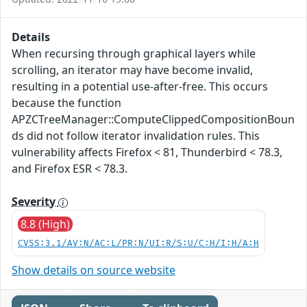
Details
When recursing through graphical layers while
scrolling, an iterator may have become invalid,
resulting in a potential use-after-free. This occurs
because the function
APZCTreeManager::ComputeClippedCompositionBoun
ds did not follow iterator invalidation rules. This
vulnerability affects Firefox < 81, Thunderbird < 78.3,
and Firefox ESR < 78.3.
Severity
8.8 (High)
CVSS:3.1/AV:N/AC:L/PR:N/UI:R/S:U/C:H/I:H/A:H
Show details on source website