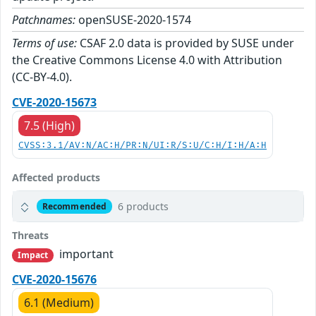
Patchnames:
openSUSE-2020-1574
Terms of use:
CSAF 2.0 data is provided by SUSE under
the Creative Commons License 4.0 with Attribution
(CC-BY-4.0).
CVE-2020-15673
7.5 (High)
CVSS:3.1/AV:N/AC:H/PR:N/UI:R/S:U/C:H/I:H/A:H
Affected products
6 products
Recommended
Threats
important
Impact
CVE-2020-15676
6.1 (Medium)