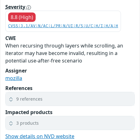
Severity
8.8 (High)
CVSS:3.1/AV:N/AC:L/PR:N/UI:R/S:U/C:H/I:H/A:H
CWE
When recursing through layers while scrolling, an
iterator may have become invalid, resulting in a
potential use-after-free scenario
Assigner
mozilla
References
9 references
Impacted products
3 products
Show details on NVD website