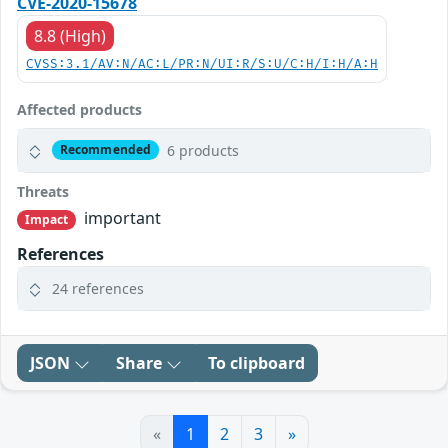
CVE-2020-15678
8.8 (High)
CVSS:3.1/AV:N/AC:L/PR:N/UI:R/S:U/C:H/I:H/A:H
Affected products
6 products
Recommended
Threats
important
Impact
References
24 references
JSON
Share
To clipboard
«
1
2
3
»