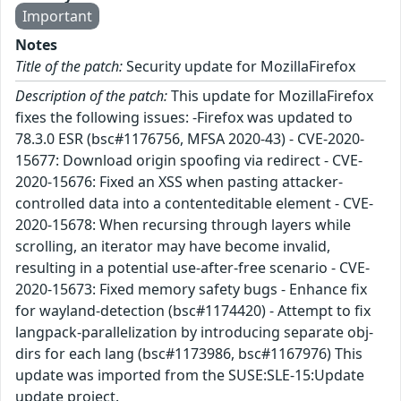
Important
Notes
Title of the patch:
Security update for MozillaFirefox
Description of the patch:
This update for MozillaFirefox
fixes the following issues: -Firefox was updated to
78.3.0 ESR (bsc#1176756, MFSA 2020-43) - CVE-2020-
15677: Download origin spoofing via redirect - CVE-
2020-15676: Fixed an XSS when pasting attacker-
controlled data into a contenteditable element - CVE-
2020-15678: When recursing through layers while
scrolling, an iterator may have become invalid,
resulting in a potential use-after-free scenario - CVE-
2020-15673: Fixed memory safety bugs - Enhance fix
for wayland-detection (bsc#1174420) - Attempt to fix
langpack-parallelization by introducing separate obj-
dirs for each lang (bsc#1173986, bsc#1167976) This
update was imported from the SUSE:SLE-15:Update
update project.