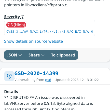
pointers in libvncclient/rfbproto.c.
Severity
7.5 (High)
CVSS:3.1/AV:N/AC:L/PR:N/UI:N/S:U/C:N/I:N/A:H
Show details on source website
JSON
Share
To clipboard
GSD-2020-14399
Vulnerability from
gsd
- Updated: 2023-12-13 01:22
Details
** DISPUTED ** An issue was discovered in
LibVNCServer before 0.9.13. Byte-aligned data is
accessed through uint32_t pointers in