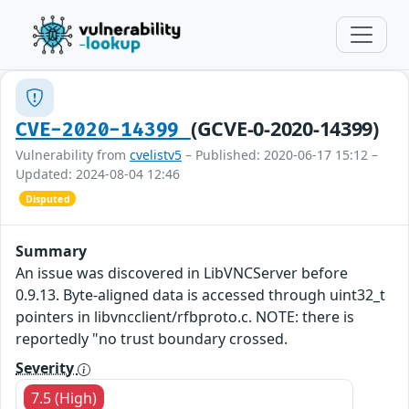
(GCVE-0-2020-14399)
CVE-2020-14399
Vulnerability from
cvelistv5
– Published: 2020-06-17 15:12 –
Updated: 2024-08-04 12:46
Disputed
Summary
An issue was discovered in LibVNCServer before
0.9.13. Byte-aligned data is accessed through uint32_t
pointers in libvncclient/rfbproto.c. NOTE: there is
reportedly "no trust boundary crossed.
Severity
7.5 (High)