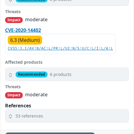
Threats
moderate
Impact
CVE-2020-14402
6.3 (Medium)
CVSS:3.1/AV:N/AC:L/PR:L/UI:N/S:U/C:L/I:L/A:L
Affected products
6 products
Recommended
Threats
moderate
Impact
References
53 references