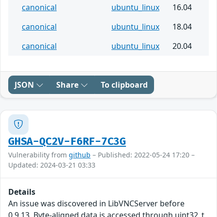
canonical
ubuntu_linux
16.04
canonical
ubuntu_linux
18.04
canonical
ubuntu_linux
20.04
JSON
Share
To clipboard
GHSA-QC2V-F6RF-7C3G
Vulnerability from
github
– Published: 2022-05-24 17:20 –
Updated: 2024-03-21 03:33
Details
An issue was discovered in LibVNCServer before
0.9.13. Byte-aligned data is accessed through uint32_t