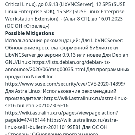
Critical Linux), до 0.9.13 (LibVNCServer), 12 SP5 (SUSE
Linux Enterprise SDK), 15 SP2 (SUSE Linux Enterprise
Workstation Extension), - (Альт 8 СП), до 16.01.2023
(ОС ОН «Стрелец»)
Possible Mitigations
Использование рекомендаций: Для LibVNCServer:
Обновление кроссплатформенной библиотеки
LibVNCServer до версии 0.9.13 или новее Для Debian
GNU/Linux: https://lists.debian.org/debian-lts-
announce/2020/06/msg00035.html Для программных
продуктов Novell Inc.:
https://www.suse.com/security/cve/CVE-2020-14399/
Для Astra Linux: Использование рекомендаций
производителя: https://wiki.astralinux.ru/astra-linux-
se16-bulletin-20210730SE16
https://wiki.astralinux.ru/pages/viewpage.action?
pageId=47416144 https://wiki.astralinux.ru/astra-
linux-se81-bulletin-20211019SE81 Для ОС ОН
«Стрелец»: Обновление программного