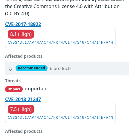
the Creative Commons License 4.0 with Attribution
(CC-BY-4.0).
CVE-2017-18922
8.1 (High)
CVSS:3.1/AV:N/AC:H/PR:N/UI:N/S:U/C:H/I:H/A:H
Affected products
6 products
Recommended
Threats
important
Impact
CVE-2018-21247
7.5 (High)
CVSS:3.1/AV:N/AC:L/PR:N/UI:N/S:U/C:H/I:N/A:N
Affected products