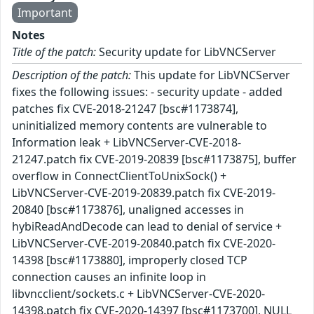
Important
Notes
Title of the patch:
Security update for LibVNCServer
Description of the patch:
This update for LibVNCServer
fixes the following issues: - security update - added
patches fix CVE-2018-21247 [bsc#1173874],
uninitialized memory contents are vulnerable to
Information leak + LibVNCServer-CVE-2018-
21247.patch fix CVE-2019-20839 [bsc#1173875], buffer
overflow in ConnectClientToUnixSock() +
LibVNCServer-CVE-2019-20839.patch fix CVE-2019-
20840 [bsc#1173876], unaligned accesses in
hybiReadAndDecode can lead to denial of service +
LibVNCServer-CVE-2019-20840.patch fix CVE-2020-
14398 [bsc#1173880], improperly closed TCP
connection causes an infinite loop in
libvncclient/sockets.c + LibVNCServer-CVE-2020-
14398.patch fix CVE-2020-14397 [bsc#1173700], NULL