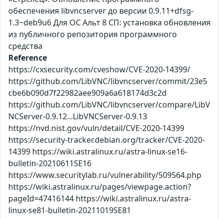
обеспечения libvncserver до версии 0.9.11+dfsg-
1.3~deb9u6 Для ОС Альт 8 СП: установка обновления
из публичного репозитория программного
средства
Reference
https://cxsecurity.com/cveshow/CVE-2020-14399/
https://github.com/LibVNC/libvncserver/commit/23e5
cbe6b090d7f22982aee909a6a618174d3c2d
https://github.com/LibVNC/libvncserver/compare/LibV
NCServer-0.9.12...LibVNCServer-0.9.13
https://nvd.nist.gov/vuln/detail/CVE-2020-14399
https://security-tracker.debian.org/tracker/CVE-2020-
14399 https://wiki.astralinux.ru/astra-linux-se16-
bulletin-20210611SE16
https://www.securitylab.ru/vulnerability/509564.php
https://wiki.astralinux.ru/pages/viewpage.action?
pageId=47416144 https://wiki.astralinux.ru/astra-
linux-se81-bulletin-20211019SE81