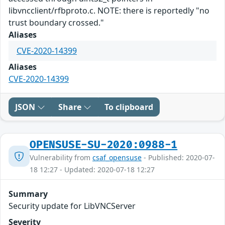
libvncclient/rfbproto.c. NOTE: there is reportedly "no
trust boundary crossed."
Aliases
CVE-2020-14399
Aliases
CVE-2020-14399
JSON
Share
To clipboard
OPENSUSE-SU-2020:0988-1
Vulnerability from
csaf_opensuse
- Published: 2020-07-
18 12:27 - Updated: 2020-07-18 12:27
Summary
Security update for LibVNCServer
Severity