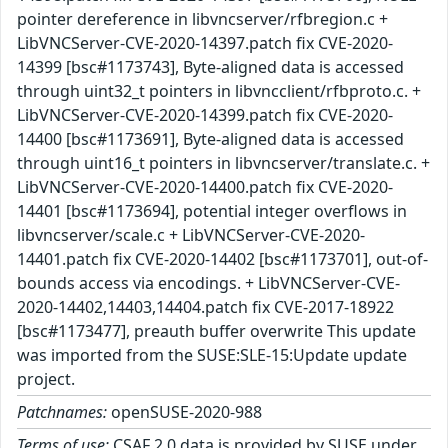
pointer dereference in libvncserver/rfbregion.c +
LibVNCServer-CVE-2020-14397.patch fix CVE-2020-
14399 [bsc#1173743], Byte-aligned data is accessed
through uint32_t pointers in libvncclient/rfbproto.c. +
LibVNCServer-CVE-2020-14399.patch fix CVE-2020-
14400 [bsc#1173691], Byte-aligned data is accessed
through uint16_t pointers in libvncserver/translate.c. +
LibVNCServer-CVE-2020-14400.patch fix CVE-2020-
14401 [bsc#1173694], potential integer overflows in
libvncserver/scale.c + LibVNCServer-CVE-2020-
14401.patch fix CVE-2020-14402 [bsc#1173701], out-of-
bounds access via encodings. + LibVNCServer-CVE-
2020-14402,14403,14404.patch fix CVE-2017-18922
[bsc#1173477], preauth buffer overwrite This update
was imported from the SUSE:SLE-15:Update update
project.
Patchnames:
openSUSE-2020-988
Terms of use:
CSAF 2.0 data is provided by SUSE under