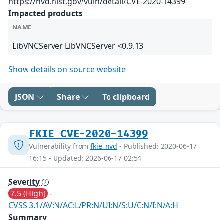
https://nvd.nist.gov/vuln/detail/CVE-2020-14399
Impacted products
NAME
LibVNCServer LibVNCServer <0.9.13
Show details on source website
JSON
Share
To clipboard
FKIE_CVE-2020-14399
Vulnerability from
fkie_nvd
- Published: 2020-06-17
16:15 - Updated: 2026-06-17 02:54
Severity
7.5 (High)
-
CVSS:3.1/AV:N/AC:L/PR:N/UI:N/S:U/C:N/I:N/A:H
Summary