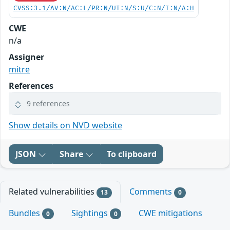
CVSS:3.1/AV:N/AC:L/PR:N/UI:N/S:U/C:N/I:N/A:H
CWE
n/a
Assigner
mitre
References
9 references
Show details on NVD website
JSON
Share
To clipboard
Related vulnerabilities
Comments
13
0
Bundles
Sightings
CWE mitigations
0
0