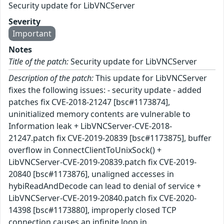
Security update for LibVNCServer
Severity
Important
Notes
Title of the patch:
Security update for LibVNCServer
Description of the patch:
This update for LibVNCServer
fixes the following issues: - security update - added
patches fix CVE-2018-21247 [bsc#1173874],
uninitialized memory contents are vulnerable to
Information leak + LibVNCServer-CVE-2018-
21247.patch fix CVE-2019-20839 [bsc#1173875], buffer
overflow in ConnectClientToUnixSock() +
LibVNCServer-CVE-2019-20839.patch fix CVE-2019-
20840 [bsc#1173876], unaligned accesses in
hybiReadAndDecode can lead to denial of service +
LibVNCServer-CVE-2019-20840.patch fix CVE-2020-
14398 [bsc#1173880], improperly closed TCP
connection causes an infinite loop in