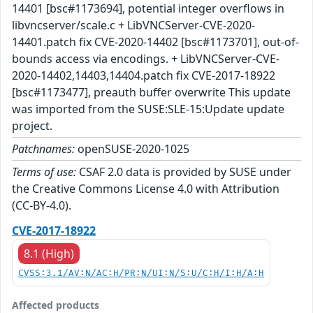
14401 [bsc#1173694], potential integer overflows in
libvncserver/scale.c + LibVNCServer-CVE-2020-
14401.patch fix CVE-2020-14402 [bsc#1173701], out-of-
bounds access via encodings. + LibVNCServer-CVE-
2020-14402,14403,14404.patch fix CVE-2017-18922
[bsc#1173477], preauth buffer overwrite This update
was imported from the SUSE:SLE-15:Update update
project.
Patchnames:
openSUSE-2020-1025
Terms of use:
CSAF 2.0 data is provided by SUSE under
the Creative Commons License 4.0 with Attribution
(CC-BY-4.0).
CVE-2017-18922
8.1 (High)
CVSS:3.1/AV:N/AC:H/PR:N/UI:N/S:U/C:H/I:H/A:H
Affected products