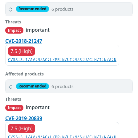
6 products
Recommended
Threats
important
Impact
CVE-2018-21247
7.5 (High)
CVSS:3.1/AV:N/AC:L/PR:N/UI:N/S:U/C:H/I:N/A:N
Affected products
6 products
Recommended
Threats
important
Impact
CVE-2019-20839
7.5 (High)
CVSS:3.1/AV:N/AC:L/PR:N/UI:N/S:U/C:N/I:N/A:H