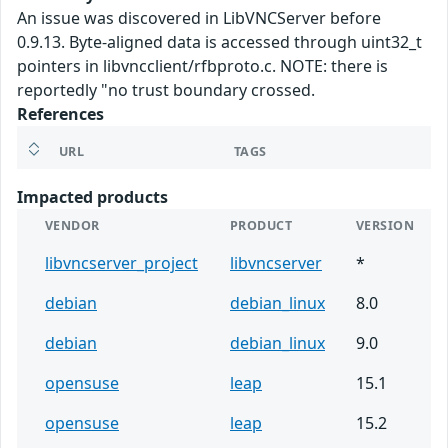
An issue was discovered in LibVNCServer before
0.9.13. Byte-aligned data is accessed through uint32_t
pointers in libvncclient/rfbproto.c. NOTE: there is
reportedly "no trust boundary crossed.
References
URL
TAGS
Impacted products
VENDOR
PRODUCT
VERSION
libvncserver_project
libvncserver
*
debian
debian_linux
8.0
debian
debian_linux
9.0
opensuse
leap
15.1
opensuse
leap
15.2