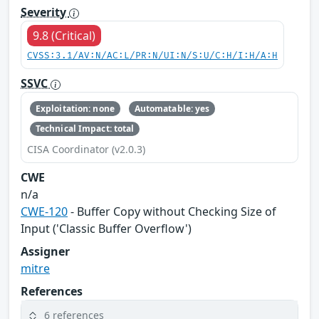
Severity
9.8 (Critical)
CVSS:3.1/AV:N/AC:L/PR:N/UI:N/S:U/C:H/I:H/A:H
SSVC
Exploitation: none
Automatable: yes
Technical Impact: total
CISA Coordinator (v2.0.3)
CWE
n/a
CWE-120
- Buffer Copy without Checking Size of
Input ('Classic Buffer Overflow')
Assigner
mitre
References
6 references