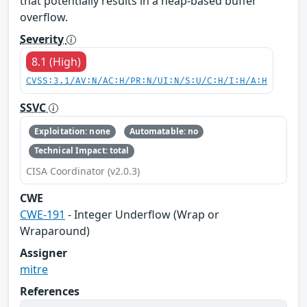
that potentially results in a heap-based buffer
overflow.
Severity
8.1 (High)
CVSS:3.1/AV:N/AC:H/PR:N/UI:N/S:U/C:H/I:H/A:H
SSVC
Exploitation: none
Automatable: no
Technical Impact: total
CISA Coordinator (v2.0.3)
CWE
CWE-191
- Integer Underflow (Wrap or
Wraparound)
Assigner
mitre
References