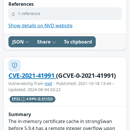
References
1 reference
Show details on NVD website
JSON
Share
To clipboard
CVE-2021-41991
(GCVE-0-2021-41991)
Vulnerability from
nvd
– Published: 2021-10-18 13:44 –
Updated: 2024-08-04 03:22
EPSS
4.84%
(0.91153)
Summary
The in-memory certificate cache in strongSwan
before 5.9.4 has a remote integer overflow upon