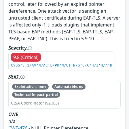
control, later followed by an expired pointer
dereference. One attack vector is sending an
untrusted client certificate during EAP-TLS. A server
is affected only if it loads plugins that implement
TLS-based EAP methods (EAP-TLS, EAP-TTLS, EAP-
PEAP, or EAP-TNC). This is fixed in 5.9.10.
Severity
9.8 (Critical)
CVSS:3.1/AV:N/AC:L/PR:N/UI:N/S:U/C:H/I:H/A:H
SSVC
Exploitation: none
Automatable: no
Technical Impact: partial
CISA Coordinator (v2.0.3)
CWE
n/a
CWE-476
- NULL Pointer Dereference