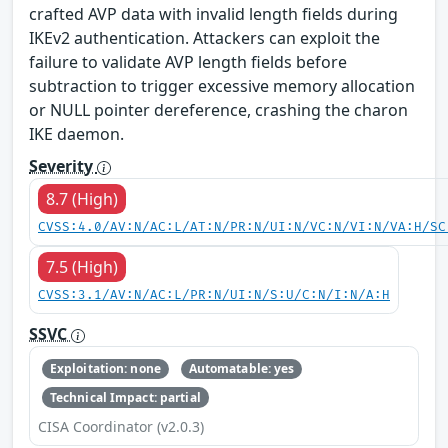
crafted AVP data with invalid length fields during
IKEv2 authentication. Attackers can exploit the
failure to validate AVP length fields before
subtraction to trigger excessive memory allocation
or NULL pointer dereference, crashing the charon
IKE daemon.
Severity
8.7 (High)
CVSS:4.0/AV:N/AC:L/AT:N/PR:N/UI:N/VC:N/VI:N/VA:H/SC
7.5 (High)
CVSS:3.1/AV:N/AC:L/PR:N/UI:N/S:U/C:N/I:N/A:H
SSVC
Exploitation: none
Automatable: yes
Technical Impact: partial
CISA Coordinator (v2.0.3)