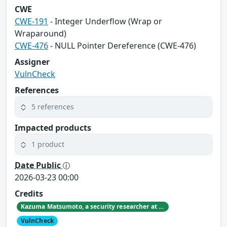
CWE
CWE-191
- Integer Underflow (Wrap or
Wraparound)
CWE-476
- NULL Pointer Dereference (CWE-476)
Assigner
VulnCheck
References
5 references
Impacted products
1 product
Date Public
2026-03-23 00:00
Credits
Kazuma Matsumoto, a security researcher at GMO Cybersecurity by IERAE, Inc.
VulnCheck