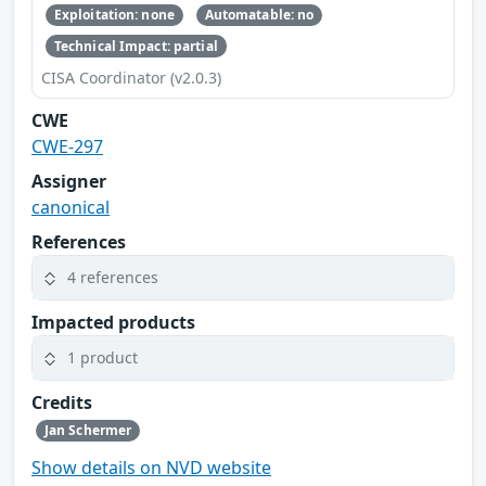
Exploitation: none
Automatable: no
Technical Impact: partial
CISA Coordinator (v2.0.3)
CWE
CWE-297
Assigner
canonical
References
4 references
Impacted products
1 product
Credits
Jan Schermer
Show details on NVD website